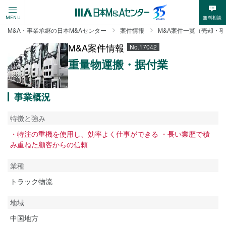
無料相談
MENU
M&A・事業承継の日本M&Aセンター
案件情報
M&A案件一覧（売却・
M&A案件情報
No.17042
重量物運搬・据付業
事業概況
特徴と強み
・特注の重機を使用し、効率よく仕事ができる ・長い業歴で積
み重ねた顧客からの信頼
業種
トラック物流
地域
中国地方