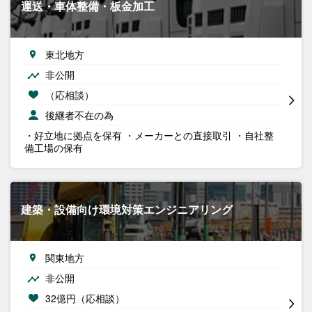
運送・車体整備・板金加工
東北地方
非公開
（応相談）
後継者不在の為
・好立地に拠点を保有 ・メーカーとの直接取引 ・自社整
備工場の保有
建築・設備向け環境対策エンジニアリング
関東地方
非公開
32億円（応相談）