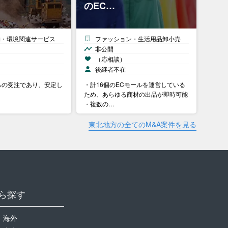
のEC…
物・環境関連サービス
ファッション・生活用品卸小売
非公開
）
（応相談）
中
後継者不在
らの受注であり、安定し
・計16個のECモールを運営している
ため、あらゆる商材の出品が即時可能
・複数の…
東北地方の全てのM&A案件を見る
ら探す
海外