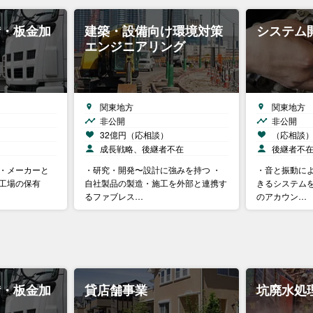
備・板金加
建築・設備向け環境対策
システム
エンジニアリング
関東地方
関東地方
非公開
非公開
32億円（応相談）
（応相談
成長戦略、後継者不在
後継者不
 ・メーカーと
・研究・開発〜設計に強みを持つ ・
・音と振動によ
備工場の保有
自社製品の製造・施工を外部と連携す
きるシステムを
るファブレス…
のアカウン…
備・板金加
貸店舗事業
坑廃水処