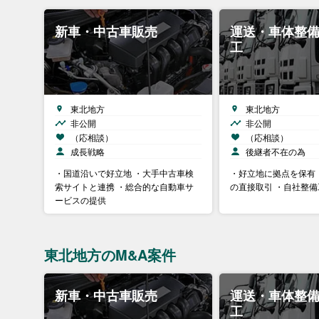
新車・中古車販売
運送・車体整
工
東北地方
東北地方
非公開
非公開
（応相談）
（応相談）
成長戦略
後継者不在の為
・国道沿いで好立地 ・大手中古車検
・好立地に拠点を保有
索サイトと連携 ・総合的な自動車サ
の直接取引 ・自社整
ービスの提供
東北地方のM&A案件
新車・中古車販売
運送・車体整
工