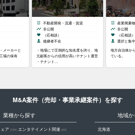
不動産開発・流通・賃貸
産業廃棄
非公開
非公開
（応相談）
（応相談
後継者不在
選択と集
 ・メーカーと
・地場にて圧倒的な知名度を誇り、地
地方自治体か
備工場の保有
元顧客からの信用が高いテナント運営
ている。
・テナント…
M&A案件（売却・事業承継案件）を探す
業種から探す
地域か
ウェア
エンタテイメント関連
北海道
(184)
(40)