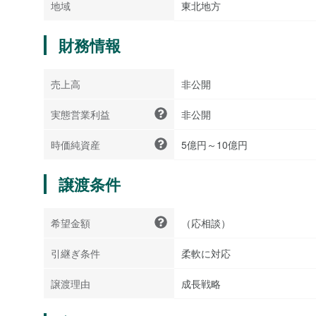
地域
東北地方
財務情報
売上高
非公開
実態営業利益
非公開
時価純資産
5億円～10億円
譲渡条件
希望金額
（応相談）
引継ぎ条件
柔軟に対応
譲渡理由
成長戦略