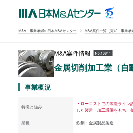
M&A・事業承継の日本M&Aセンター
M&A案件一覧（売却・事業承
M&A案件情報
No.16811
金属切削加工業（自
事業概況
・ローコストでの製造ライン設
特徴と強み
した製造・加工設備をもち、
業種
鉄鋼・金属製品製造