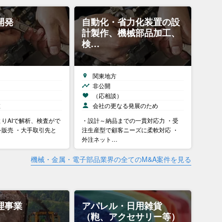
開発
自動化・省力化装置の設
計製作、機械部品加工、
検…
関東地方
非公開
）
（応相談）
在
会社の更なる発展のため
りAIで解析、検査がで
・設計～納品までの一貫対応力 ・受
販売 ・大手取引先と
注生産型で顧客ニーズに柔軟対応 ・
外注ネット…
機械・金属・電子部品業界の全てのM&A案件を見る
理事業
アパレル・日用雑貨
（鞄、アクセサリー等）