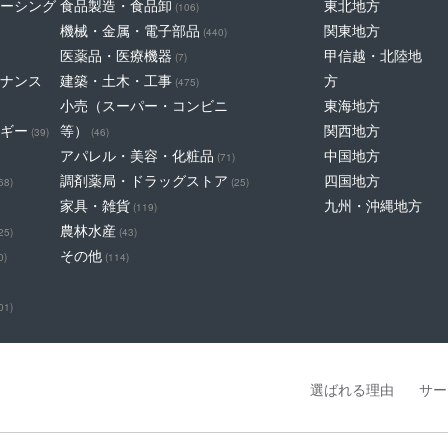
ーシング
食品製造・食品卸
東北地方
(106)
機械・金属・電子部品
関東地方
(440)
医薬品・医療機器
甲信越・北陸地
(7)
ナンス
建築・土木・工事
方
(475)
小売（スーパー・コンビニ
東海地方
ギー
等）
関西地方
(39)
(46)
アパレル・美容・化粧品
中国地方
(71)
調剤薬局・ドラッグストア
四国地方
68)
(25)
家具・雑貨
九州・沖縄地方
(119)
農林水産
25)
(43)
その他
0)
(114)
01)
選ばれる理由
サー