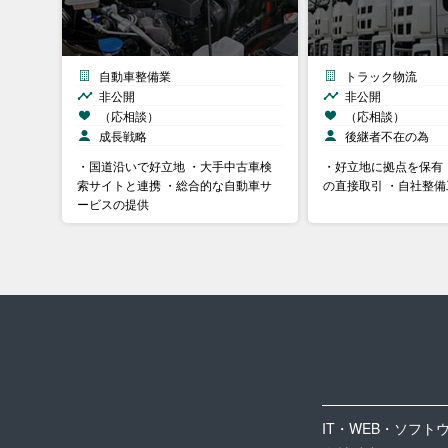
自動車整備業
トラック物流
非公開
非公開
（応相談）
（応相談）
成長戦略
後継者不在の為
・国道沿いで好立地 ・大手中古車検
・好立地に拠点を保有
索サイトと連携 ・総合的な自動車サ
の直接取引 ・自社整
ービスの提供
IT・WEB・ソフト