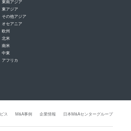
東南アジア
東アジア
その他アジア
オセアニア
欧州
北米
南米
中東
アフリカ
ビス
M&A事例
企業情報
日本M&Aセンターグループ