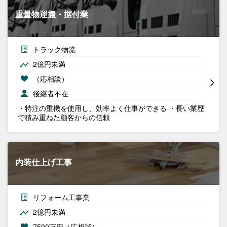
重量物運搬・据付業
トラック物流
2億円未満
（応相談）
後継者不在
・特注の重機を使用し、効率よく仕事ができる ・長い業歴
で積み重ねた顧客からの信頼
内装仕上げ工事
リフォーム工事業
2億円未満
7500万円（応相談）