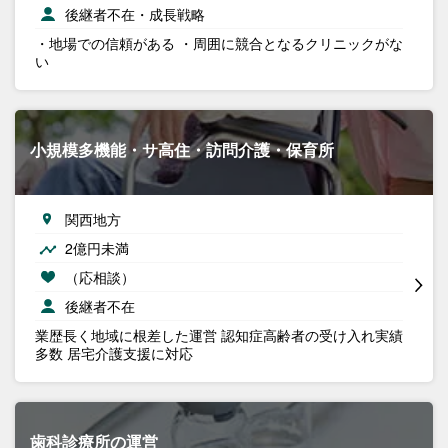
後継者不在・成長戦略
・地場での信頼がある ・周囲に競合となるクリニックがな
い
小規模多機能・サ高住・訪問介護・保育所
関西地方
2億円未満
（応相談）
後継者不在
業歴長く地域に根差した運営 認知症高齢者の受け入れ実績
多数 居宅介護支援に対応
歯科診療所の運営