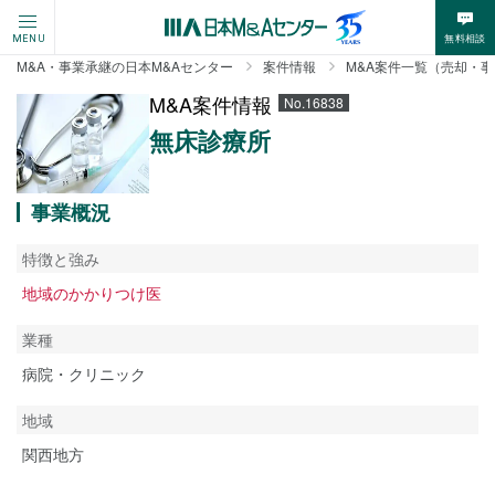
無料相談
MENU
M&A・事業承継の日本M&Aセンター
案件情報
M&A案件一覧（売却・
M&A案件情報
No.16838
無床診療所
事業概況
特徴と強み
地域のかかりつけ医
業種
病院・クリニック
地域
関西地方