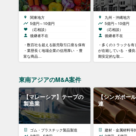
関東地方
九州・沖縄地方
5億円～10億円
5億円～10億円
（応相談）
（応相談）
後継者不在
後継者不在
・数百社を超える販売取引口座を保有
・多くのトラックを有
・業歴長く地場企業の信用厚い ・豊
が在籍している ・優
富な商品…
期安定的な取…
東南アジアのM&A案件
【マレーシア】テープの
【シンガポー
製造業
連
ゴム・プラスチック製品製造
建材・金属材料等
2億円～5億円
2億円～5億円