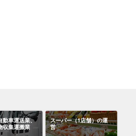
自動車運送業、
スーパー（1店舗）の運
物収集運搬業
営