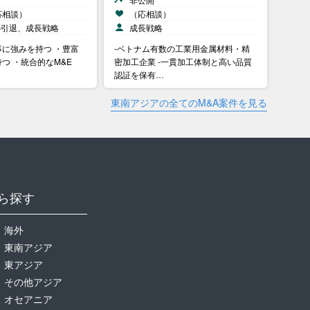
応相談）
（応相談）
の引退、成長戦略
成長戦略
に強みを持つ ・豊富
-ベトナム有数の工業用金属材料・精
つ ・統合的なM&E
密加工企業 -一貫加工体制と高い品質
認証を保有…
東南アジアの全てのM&A案件を見る
ら探す
海外
東南アジア
東アジア
その他アジア
オセアニア