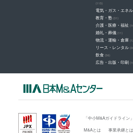
(115)
電気・ガス・エネル
教育・塾
(31)
介護・医療・福祉
(1
婚礼・葬儀
(11)
物流・運輸・倉庫
(1
リース・レンタル
(3
飲食
(56)
広告・出版・印刷
(1
「中小M&Aガイドライン
M&Aとは
事業承継と