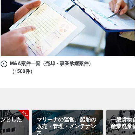
M&A案件一覧（売却・事業承継案件）
（1500件）
インとした
マリーナの運営、船舶の
一般貨物
販売・管理・メンテナン
産業廃棄
ス