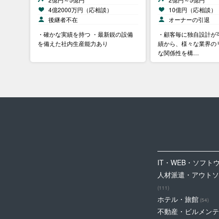
4億2000万円（応相談）
10億円（応相談）
後継者不在
オーナーの引退
・確かな実績を持つ ・最新鋭の設備
・顧客毎に独自設計が
を備えた社内生産能力あり
績から、様々な業界の
な関係性を構…
IT・WEB・ソフト
人材派遣・アウトソ
(111)
ホテル・旅館
(54)
不動産・ビルメンテ