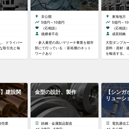
非公開
東海地方
5億円～10億円
5億円～1
（応相談）
（応相談
後継者不在
成長戦略
し、ドライバー
・参入量壁の高いマリーナ事業を都市
大型ダンプカ
良な取引先と毎
部にて行っている ・富裕層のネット
原料・資材・
ワークあり
を輸送する。 
ル】建設関
金型の設計、製作
【シンガ
リューシ
卸売業
鉄鋼・金属製品製造
電気通信
2億円～5億円
非公開