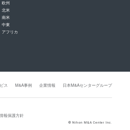
欧州
北米
南米
中東
アフリカ
ビス
M&A事例
企業情報
日本M&Aセンターグループ
情報保護方針
© Nihon M&A Center Inc.