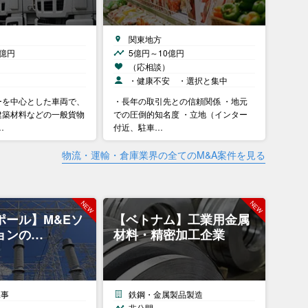
関東地方
0億円
5億円～10億円
）
（応相談）
・健康不安 ・選択と集中
ーを中心とした車両で、
・長年の取引先との信頼関係 ・地元
建築材料などの一般貨物
での圧倒的知名度 ・立地（インター
…
付近、駐車…
物流・運輸・倉庫業界の全てのM&A案件を見る
ポール】M&Eソ
【ベトナム】工業用金属
ョンの…
材料・精密加工企業
工事
鉄鋼・金属製品製造
非公開