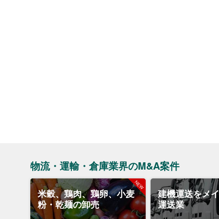
物流・運輸・倉庫業界のM&A案件
米穀、鶏肉、鶏卵、小麦
建機運送をメ
粉・乾麺の卸売
運送業