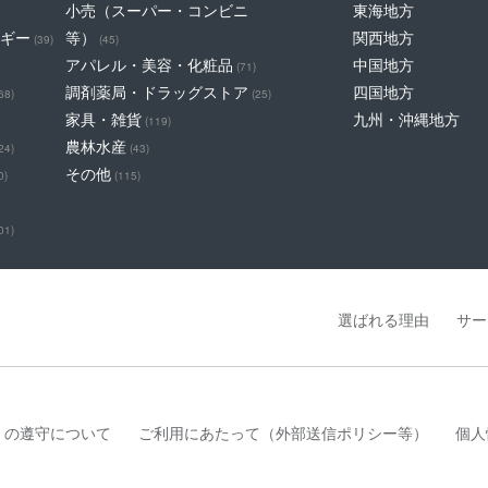
小売（スーパー・コンビニ
東海地方
ギー
等）
関西地方
(39)
(45)
アパレル・美容・化粧品
中国地方
(71)
調剤薬局・ドラッグストア
四国地方
68)
(25)
家具・雑貨
九州・沖縄地方
(119)
農林水産
24)
(43)
その他
0)
(115)
01)
選ばれる理由
サー
」の遵守について
ご利用にあたって（外部送信ポリシー等）
個人
は