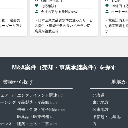
（応相談）
19億円（
会社の更なる発展のため
オーナー
可能 ・過去実
・日本企業の品質水準に適ったサービ
・電気設備工事
リーダーと強力
ス提供 ・勤続年数の長いベテラン従
な施工実績を持
業員が複数在籍
サ…
M&A案件（売却・事業承継案件）を探す
業種から探す
地域か
ウェア
エンタテイメント関連
北海道
(184)
(40)
ーシング
食品製造・食品卸
東北地方
(107)
機械・金属・電子部品
関東地方
(442)
医薬品・医療機器
甲信越・北陸地
(7)
ナンス
建築・土木・工事
方
(477)