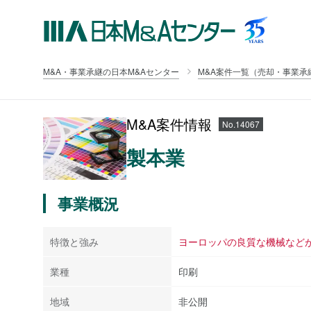
M&A・事業承継の日本M&Aセンター
M&A案件一覧（売却・事業承
M&A案件情報
No.14067
製本業
事業概況
特徴と強み
ヨーロッパの良質な機械など
業種
印刷
地域
非公開