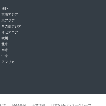
海外
東南アジア
東アジア
その他アジア
オセアニア
欧州
北米
南米
中東
アフリカ
ビス
M&A事例
企業情報
日本M&Aセンターグループ