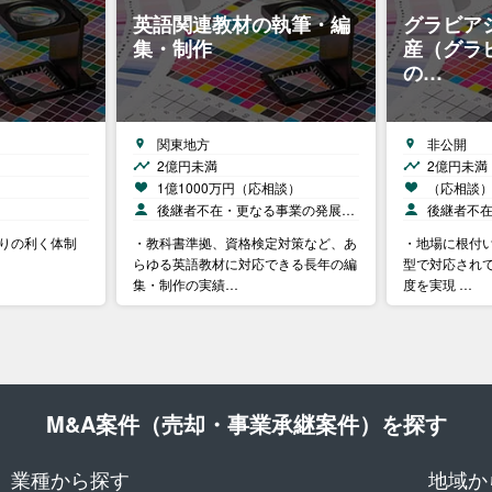
英語関連教材の執筆・編
グラビア
集・制作
産（グラ
の…
関東地方
非公開
2億円未満
2億円未満
1億1000万円（応相談）
（応相談
後継者不在・更なる事業の発展…
後継者不
回りの利く体制
・教科書準拠、資格検定対策など、あ
・地場に根付い
らゆる英語教材に対応できる長年の編
型で対応され
集・制作の実績…
度を実現 …
M&A案件（売却・事業承継案件）を探す
業種から探す
地域か