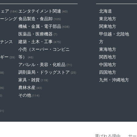
ウェア
エンタテイメント関連
北海道
(184)
(40)
ーシング
食品製造・食品卸
東北地方
(105)
機械・金属・電子部品
関東地方
(438)
医薬品・医療機器
甲信越・北陸地
(7)
ナンス
建築・土木・工事
方
(475)
小売（スーパー・コンビニ
東海地方
ギー
等）
関西地方
(39)
(46)
アパレル・美容・化粧品
中国地方
(71)
調剤薬局・ドラッグストア
四国地方
68)
(25)
家具・雑貨
九州・沖縄地方
(119)
農林水産
26)
(43)
その他
0)
(114)
01)
選ばれる理由
サー