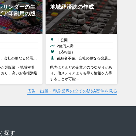
シリンダーの生
地域経済誌の作成
ビア印刷用の版
非公開
2億円未満
）
（応相談）
在、会社の更なる発展…
後継者不在、会社の更なる発展…
た製版業 ・地域密着
県内ほとんどの企業とのつながりがあ
ており、高いお客様満足
り、他メディアよりも早く情報を入手
することが可能…
広告・出版・印刷業界の全てのM&A案件を見る
ら探す