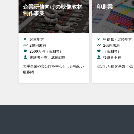
企業研修向けの映像教材
印刷業
制作事業
関東地方
甲信越・北陸地方
2億円未満
2億円未満
2500万円（応相談）
（応相談）
後継者不在、成長戦略
後継者不在
大手企業や官公庁を中心とした幅広い
安定した顧客基盤 小
顧客網