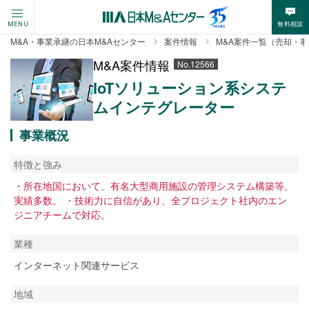
無料相談
MENU
M&A・事業承継の日本M&Aセンター
案件情報
M&A案件一覧（売却・
M&A案件情報
No.12566
IoTソリューション系システ
ムインテグレーター
事業概況
特徴と強み
・所在地国において、有名大型商用施設の管理システム構築等、
実績多数。 ・技術力に自信があり、全プロジェクト社内のエン
ジニアチームで対応。
業種
インターネット関連サービス
地域