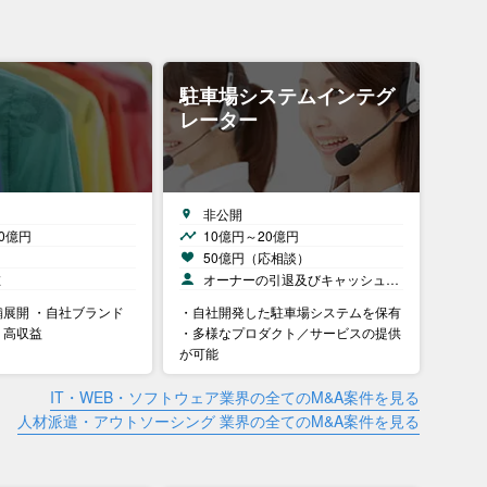
駐車場システムインテグ
レーター
非公開
0億円
10億円～20億円
）
50億円（応相談）
在
オーナーの引退及びキャッシュ…
展開 ・自社ブランド
・自社開発した駐車場システムを保有
り高収益
・多様なプロダクト／サービスの提供
が可能
IT・WEB・ソフトウェア業界の全てのM&A案件を見る
人材派遣・アウトソーシング 業界の全てのM&A案件を見る