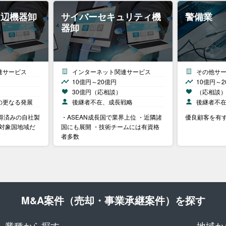
周辺機器卸
サイバーセキュリティ機
警備業
器卸
連サービス
インターネット関連サービス
その他サ
10億円～20億円
10億円～2
30億円（応相談）
（応相談
の更なる発展
後継者不在、成長戦略
後継者不
得済みの自社製
・ASEAN成長国で業界上位 ・近隣諸
優良顧客を有
は対象国地域だ
国にも展開 ・技術チームには有資格
者多数
M&A案件（売却・事業承継案件）を探す
業種から探す
地域か