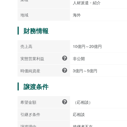
人材派遣・紹介
地域
海外
財務情報
売上高
10億円～20億円
実態営業利益
非公開
時価純資産
3億円～5億円
譲渡条件
希望金額
（応相談）
引継ぎ条件
応相談
譲渡理由
後継者不在