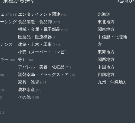
ウェア
エンタテイメント関連
北海道
(184)
(40)
ーシング
食品製造・食品卸
東北地方
(107)
機械・金属・電子部品
関東地方
(442)
医薬品・医療機器
甲信越・北陸地
(7)
ナンス
建築・土木・工事
方
(477)
小売（スーパー・コンビニ
東海地方
ギー
等）
関西地方
(39)
(45)
アパレル・美容・化粧品
中国地方
(71)
調剤薬局・ドラッグストア
四国地方
68)
(25)
家具・雑貨
九州・沖縄地方
(119)
農林水産
24)
(43)
その他
0)
(115)
01)