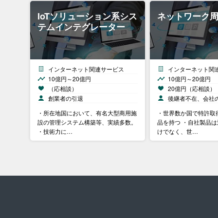
IoTソリューション系シス
ネットワーク
テムインテグレーター
インターネット関連サービス
インターネット関
10億円～20億円
10億円～20億円
（応相談）
20億円（応相談）
創業者の引退
後継者不在、会社
・所在地国において、有名大型商用施
・世界数か国で特許取
設の管理システム構築等、実績多数。
品を持つ ・自社製品
・技術力に…
けでなく、世…