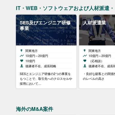
IT・WEB・ソフトウェアおよび人材派遣
SES及びエンジニア研修
人材派遣業
事業
関東地方
関東地方
10億円～20億円
10億円～20億円
10億円
（応相談）
後継者不在、成長戦略
後継者不在、成長
SESとエンジニア研修の2つの事業を
・良好な顧客との関係
もつことで、取引先へのクロスセルや
のレベルの高さ
採用において…
海外のM&A案件