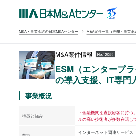
M&A・事業承継の日本M&Aセンター
M&A案件一覧（売却・事業承
M&A案件情報
No.12059
ESM（エンタープ
の導入支援、IT専門
事業概況
・金融機関を直接顧客に持つ。
特徴と強み
ルの高い技術者が多数在籍し
インターネット関連サービス
業種