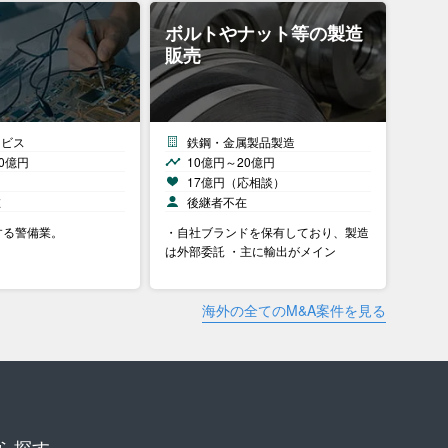
ボルトやナット等の製造
販売
ービス
鉄鋼・金属製品製造
0億円
10億円～20億円
）
17億円（応相談）
在
後継者不在
する警備業。
・自社ブランドを保有しており、製造
は外部委託 ・主に輸出がメイン
海外の全てのM&A案件を見る
ら探す