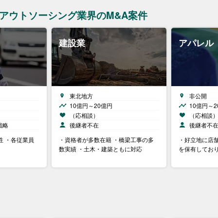
・アウトソーシング業界のM&A案件
建設業
アパレル
東北地方
非公開
10億円～20億円
10億円～2
（応相談）
（応相談
戦略
後継者不在
後継者不
性 ・各従業員
・資格者が多数在籍 ・橋梁工事の多
・好立地に店舗
数実績 ・土木・建築ともに対応
を保有してお