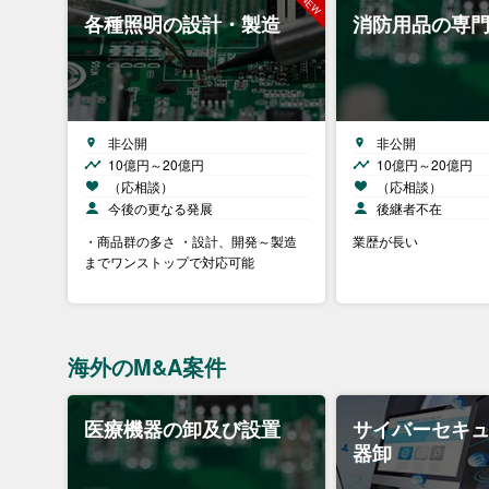
各種照明の設計・製造
消防用品の専
非公開
非公開
10億円～20億円
10億円～20億円
（応相談）
（応相談）
今後の更なる発展
後継者不在
・商品群の多さ ・設計、開発～製造
業歴が長い
までワンストップで対応可能
海外のM&A案件
医療機器の卸及び設置
サイバーセキ
器卸