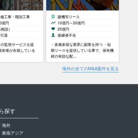
設備工事・職別工事
建機等リース
0億円
10億円～20億円
応相談）
25億円
の引退
後継者不在
5日の監視サービスを提
・多種多様な業界に顧客を持つ ・短
技術者が在籍している
期リースを提供している事で、保有機
材の有効な配…
海外の全てのM&A案件を見る
ら探す
海外
東南アジア