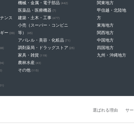
機械・金属・電子部品
関東地方
(442)
医薬品・医療機器
甲信越・北陸地
(7)
ナンス
建築・土木・工事
方
(477)
小売（スーパー・コンビニ
東海地方
ギー
等）
関西地方
(39)
(45)
アパレル・美容・化粧品
中国地方
(71)
調剤薬局・ドラッグストア
四国地方
68)
(25)
家具・雑貨
九州・沖縄地方
(119)
農林水産
24)
(43)
その他
0)
(115)
01)
選ばれる理由
サー