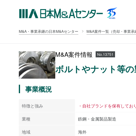
M&A・事業承継の日本M&Aセンター
M&A案件一覧（売却・事業承
M&A案件情報
No.13751
ボルトやナット等の
事業概況
特徴と強み
・自社ブランドを保有してお
業種
鉄鋼・金属製品製造
地域
海外