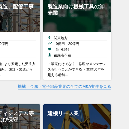
製造、配管工事
製造業向け機械工具の卸
売業
関東地方
0億円
10億円～20億円
）
（応相談）
後継者不在
頼により安定した受注力
・販売だけでなく、修理やメンテナン
み。 設計・製造から
スも行うことができる ・業歴50年を
…
超える老舗…
機械・金属・電子部品業界の全てのM&A案件を見る
ティシステム等
建機リース業
よび保守