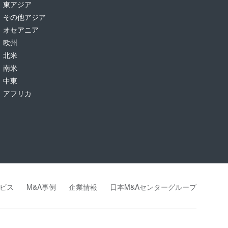
東アジア
その他アジア
オセアニア
欧州
北米
南米
中東
アフリカ
ビス
M&A事例
企業情報
日本M&Aセンターグループ