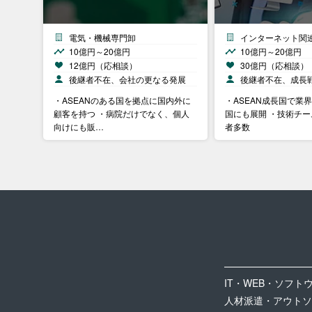
電気・機械専門卸
インターネット関
10億円～20億円
10億円～20億円
12億円（応相談）
30億円（応相談）
後継者不在、会社の更なる発展
後継者不在、成長
・ASEANのある国を拠点に国内外に
・ASEAN成長国で業
顧客を持つ ・病院だけでなく、個人
国にも展開 ・技術チ
向けにも販…
者多数
IT・WEB・ソフト
人材派遣・アウトソ