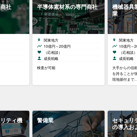
門商社
半導体素材系の専門商社
機械器具
業
関東地方
関東地方
10億円～20億円
10億円～2
（応相談）
（応相談
成長戦略
成長戦略
検査が可能
大手からの信
を誇ることが強
現地据付まで
ュリティ機
警備業
セキュリ
の導入お