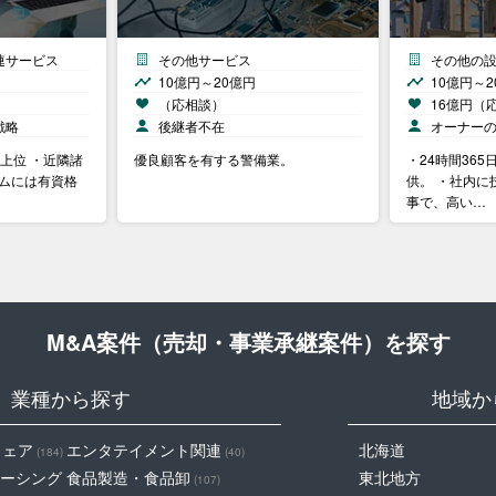
連サービス
その他サービス
その他の
10億円～20億円
10億円～2
（応相談）
16億円（
戦略
後継者不在
オーナー
界上位 ・近隣諸
優良顧客を有する警備業。
・24時間36
ームには有資格
供。 ・社内に
事で、高い…
M&A案件（売却・事業承継案件）を探す
業種から探す
地域か
ウェア
エンタテイメント関連
北海道
(184)
(40)
ーシング
食品製造・食品卸
東北地方
(107)