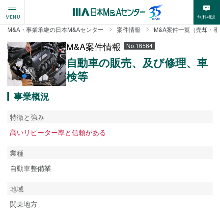
無料相談
MENU
M&A・事業承継の日本M&Aセンター
案件情報
M&A案件一覧（売却・
M&A案件情報
No.16564
自動車の販売、及び修理、車
検等
事業概況
特徴と強み
高いリピーター率と信頼がある
業種
自動車整備業
地域
関東地方