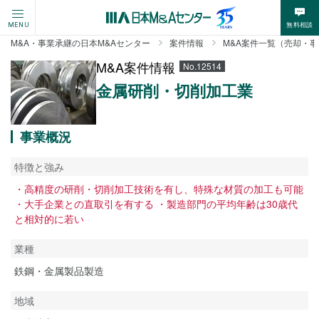
無料相談
MENU
M&A・事業承継の日本M&Aセンター
案件情報
M&A案件一覧（売却・
M&A案件情報
No.12514
金属研削・切削加工業
事業概況
特徴と強み
・高精度の研削・切削加工技術を有し、特殊な材質の加工も可能
・大手企業との直取引を有する ・製造部門の平均年齢は30歳代
と相対的に若い
業種
鉄鋼・金属製品製造
地域