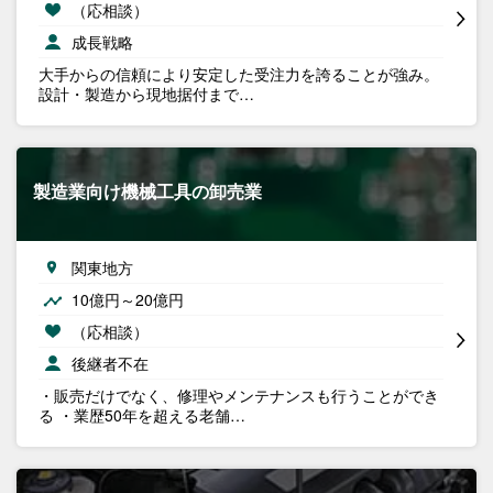
（応相談）
成長戦略
大手からの信頼により安定した受注力を誇ることが強み。
設計・製造から現地据付まで…
製造業向け機械工具の卸売業
関東地方
10億円～20億円
（応相談）
後継者不在
・販売だけでなく、修理やメンテナンスも行うことができ
る ・業歴50年を超える老舗…