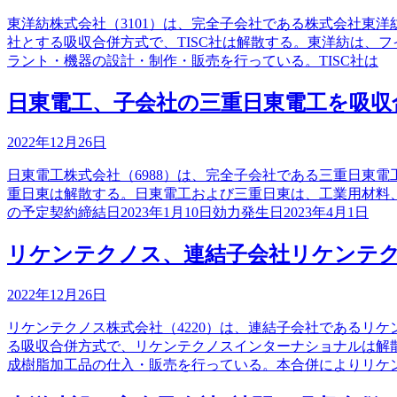
東洋紡株式会社（3101）は、完全子会社である株式会社東洋
社とする吸収合併方式で、TISC社は解散する。東洋紡は、
ラント・機器の設計・制作・販売を行っている。TISC社は
日東電工、子会社の三重日東電工を吸収
2022年12月26日
日東電工株式会社（6988）は、完全子会社である三重日東
重日東は解散する。日東電工および三重日東は、工業用材料
の予定契約締結日2023年1月10日効力発生日2023年4月1日
リケンテクノス、連結子会社リケンテ
2022年12月26日
リケンテクノス株式会社（4220）は、連結子会社であるリ
る吸収合併方式で、リケンテクノスインターナショナルは解
成樹脂加工品の仕入・販売を行っている。本合併によりリケ