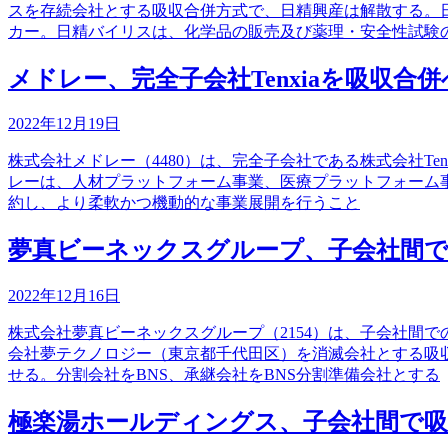
スを存続会社とする吸収合併方式で、日精興産は解散する。
カー。日精バイリスは、化学品の販売及び薬理・安全性試験
メドレー、完全子会社Tenxiaを吸収合併
2022年12月19日
株式会社メドレー（4480）は、完全子会社である株式会社Te
レーは、人材プラットフォーム事業、医療プラットフォーム事
約し、より柔軟かつ機動的な事業展開を行うこと
夢真ビーネックスグループ、子会社間で
2022年12月16日
株式会社夢真ビーネックスグループ（2154）は、子会社間
会社夢テクノロジー（東京都千代田区）を消滅会社とする吸収
せる。分割会社をBNS、承継会社をBNS分割準備会社とする
極楽湯ホールディングス、子会社間で吸