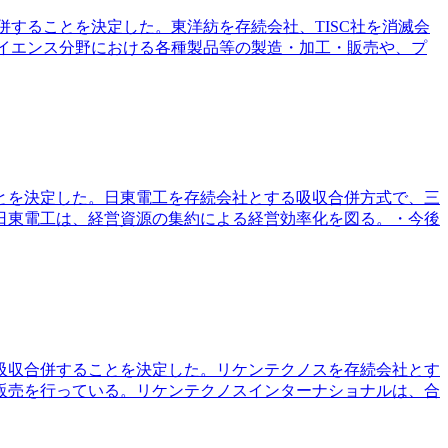
併することを決定した。東洋紡を存続会社、TISC社を消滅会
サイエンス分野における各種製品等の製造・加工・販売や、プ
ことを決定した。日東電工を存続会社とする吸収合併方式で、三
日東電工は、経営資源の集約による経営効率化を図る。・今後
を吸収合併することを決定した。リケンテクノスを存続会社とす
販売を行っている。リケンテクノスインターナショナルは、合