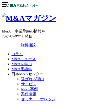
M&A・事業承継の情報を
わかりやすく発信
無料相談
コラム
M&Aニュース
M&Aを学ぶ
M&A用語集
日本M&Aセンター
選ばれる理由
サービス
M&A事例
案件情報
セミナー・ナレッジ