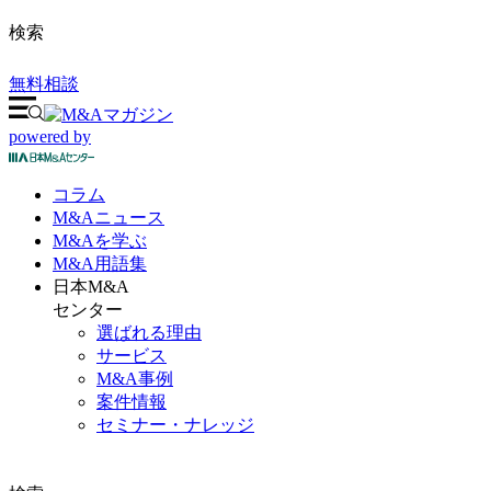
検索
無料相談
powered by
コラム
M&A
ニュース
M&Aを
学ぶ
M&A
用語集
日本M&A
センター
選ばれる理由
サービス
M&A事例
案件情報
セミナー・ナレッジ