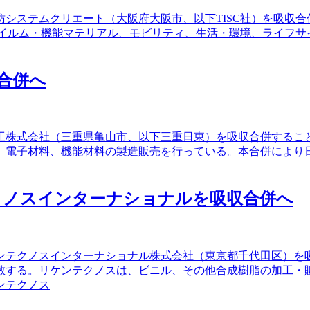
紡システムクリエート（大阪府大阪市、以下TISC社）を吸収合
フイルム・機能マテリアル、モビリティ、生活・環境、ライフ
合併へ
電工株式会社（三重県亀山市、以下三重日東）を吸収合併する
、電子材料、機能材料の製造販売を行っている。本合併により
クノスインターナショナルを吸収合併へ
ケンテクノスインターナショナル株式会社（東京都千代田区）
散する。リケンテクノスは、ビニル、その他合成樹脂の加工・
ンテクノス