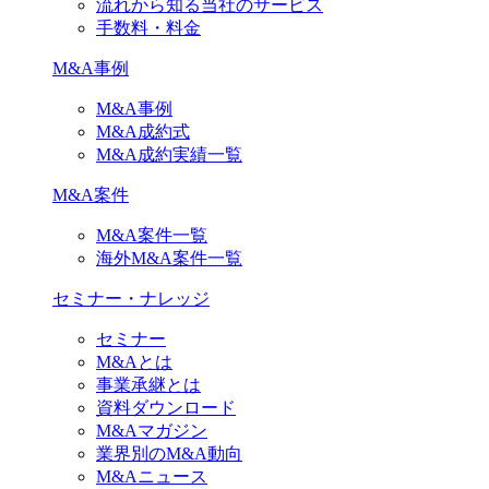
流れから知る当社のサービス
手数料・料金
M&A事例
M&A事例
M&A成約式
M&A成約実績一覧
M&A案件
M&A案件一覧
海外M&A案件一覧
セミナー・ナレッジ
セミナー
M&Aとは
事業承継とは
資料ダウンロード
M&Aマガジン
業界別のM&A動向
M&Aニュース