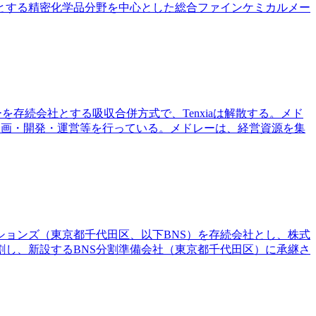
とする精密化学品分野を中心とした総合ファインケミカルメー
を存続会社とする吸収合併方式で、Tenxiaは解散する。メド
の企画・開発・運営等を行っている。メドレーは、経営資源を集
ションズ（東京都千代田区、以下BNS）を存続会社とし、株式
割し、新設するBNS分割準備会社（東京都千代田区）に承継さ