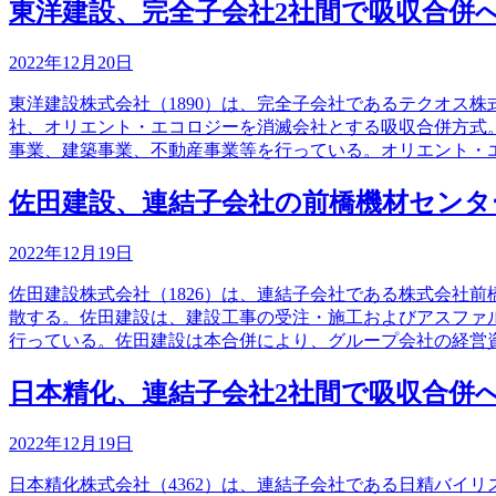
東洋建設、完全子会社2社間で吸収合併
2022年12月20日
東洋建設株式会社（1890）は、完全子会社であるテクオス
社、オリエント・エコロジーを消滅会社とする吸収合併方式
事業、建築事業、不動産事業等を行っている。オリエント・
佐田建設、連結子会社の前橋機材センタ
2022年12月19日
佐田建設株式会社（1826）は、連結子会社である株式会社
散する。佐田建設は、建設工事の受注・施工およびアスファ
行っている。佐田建設は本合併により、グループ会社の経営
日本精化、連結子会社2社間で吸収合併
2022年12月19日
日本精化株式会社（4362）は、連結子会社である日精バイ