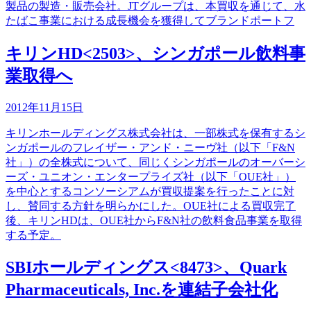
製品の製造・販売会社。JTグループは、本買収を通じて、水
たばこ事業における成長機会を獲得してブランドポートフ
キリンHD<2503>、シンガポール飲料事
業取得へ
2012年11月15日
キリンホールディングス株式会社は、一部株式を保有するシ
ンガポールのフレイザー・アンド・ニーヴ社（以下「F&N
社」）の全株式について、同じくシンガポールのオーバーシ
ーズ・ユニオン・エンタープライズ社（以下「OUE社」）
を中心とするコンソーシアムが買収提案を行ったことに対
し、賛同する方針を明らかにした。OUE社による買収完了
後、キリンHDは、OUE社からF&N社の飲料食品事業を取得
する予定。
SBIホールディングス<8473>、Quark
Pharmaceuticals, Inc.を連結子会社化