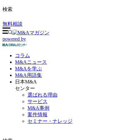
検索
無料相談
powered by
コラム
M&A
ニュース
M&Aを
学ぶ
M&A
用語集
日本M&A
センター
選ばれる理由
サービス
M&A事例
案件情報
セミナー・ナレッジ