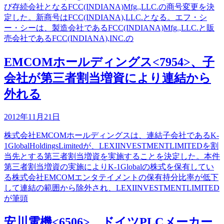
び存続会社となるFCC(INDIANA)Mfg.,LLC.の商号変更を決
定した。新商号はFCC(INDIANA),LLC.となる。エフ・シ
ー・シーは、製造会社であるFCC(INDIANA)Mfg.,LLC.と販
売会社であるFCC(INDIANA),INC.の
EMCOMホールディングス<7954>、子
会社が第三者割当増資により連結から
外れる
2012年11月21日
株式会社EMCOMホールディングスは、連結子会社であるK-
1GlobalHoldingsLimitedが、LEXIINVESTMENTLIMITEDを割
当先とする第三者割当増資を実施することを決定した。本件
第三者割当増資の実施によりK-1Globalの株式を保有してい
る株式会社EMCOMエンタテイメントの保有持分比率が低下
して連結の範囲から除外され、LEXIINVESTMENTLIMITED
が筆頭
安川電機<6506>、ドイツPLCメーカー