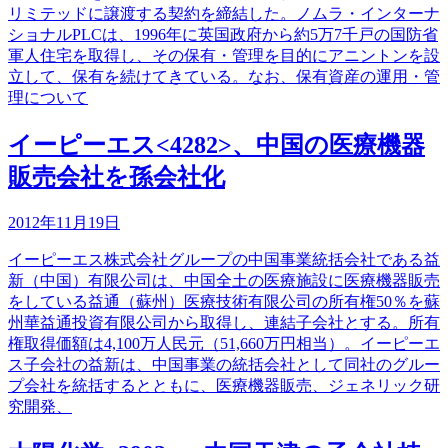
リミテッドに譲渡する契約を締結した。ノムラ・インターナ
ショナルPLCは、1996年に英国政府から約5万7千戸の国防省
軍人住宅を取得し、その保有・管理を目的にアニントンを設
立して、保有を続けてきている。なお、保有資産の運用・管
理について
イーピーエス<4282>、中国の医療機器
販売会社を孫会社化
2012年11月19日
イーピーエス株式会社グループの中国事業統括会社である益
新（中国）有限公司は、中国全土の医療施設に医療機器販売
をしている益通（蘇州）医療技術有限公司の所有権50％を蘇
州華益通投資有限公司から取得し、連結子会社とする。所有
権取得価額は4,100万人民元（51,660万円相当）。イーピーエ
ス子会社の益新は、中国事業の統括会社として同社のグルー
プ会社を統括するとともに、医療機器販売、ジェネリック研
究開発、