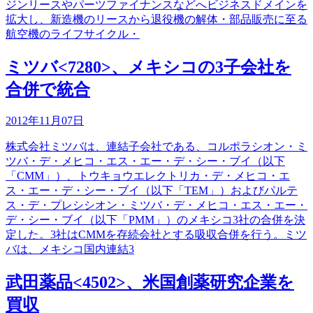
ジンリースやパーツファイナンスなどへビジネスドメインを
拡大し、新造機のリースから退役機の解体・部品販売に至る
航空機のライフサイクル・
ミツバ<7280>、メキシコの3子会社を
合併で統合
2012年11月07日
株式会社ミツバは、連結子会社である、コルポラシオン・ミ
ツバ・デ・メヒコ・エス・エー・デ・シー・ブイ（以下
「CMM」）、トウキョウエレクトリカ・デ・メヒコ・エ
ス・エー・デ・シー・ブイ（以下「TEM」）およびパルテ
ス・デ・プレシシオン・ミツバ・デ・メヒコ・エス・エー・
デ・シー・ブイ（以下「PMM」）のメキシコ3社の合併を決
定した。3社はCMMを存続会社とする吸収合併を行う。ミツ
バは、メキシコ国内連結3
武田薬品<4502>、米国創薬研究企業を
買収