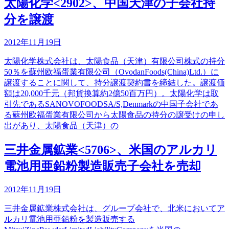
太陽化学<2902>、中国天津の子会社持
分を譲渡
2012年11月19日
太陽化学株式会社は、太陽食品（天津）有限公司株式の持分
50％を蘇州欧福蛋業有限公司（OvodanFoods(China)Ltd.）に
譲渡することに関して、持分譲渡契約書を締結した。譲渡価
額は20,000千元（邦貨換算約2億50百万円）。太陽化学は取
引先であるSANOVOFOODSA/S,Denmarkの中国子会社であ
る蘇州欧福蛋業有限公司から太陽食品の持分の譲受けの申し
出があり、太陽食品（天津）の
三井金属鉱業<5706>、米国のアルカリ
電池用亜鉛粉製造販売子会社を売却
2012年11月19日
三井金属鉱業株式会社は、グループ会社で、北米においてア
ルカリ電池用亜鉛粉を製造販売する