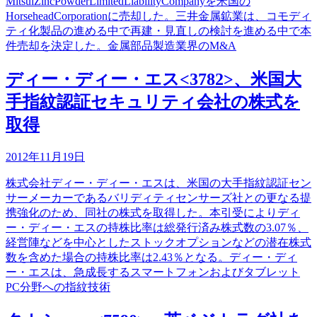
MitsuiZincPowderLimitedLiabilityCompanyを米国の
HorseheadCorporationに売却した。三井金属鉱業は、コモディ
ティ化製品の進める中で再建・見直しの検討を進める中で本
件売却を決定した。金属部品製造業界のM&A
ディー・ディー・エス<3782>、米国大
手指紋認証セキュリティ会社の株式を
取得
2012年11月19日
株式会社ディー・ディー・エスは、米国の大手指紋認証セン
サーメーカーであるバリディティセンサーズ社との更なる提
携強化のため、同社の株式を取得した。本引受によりディ
ー・ディー・エスの持株比率は総発行済み株式数の3.07％、
経営陣などを中心としたストックオプションなどの潜在株式
数を含めた場合の持株比率は2.43％となる。ディー・ディ
ー・エスは、急成長するスマートフォンおよびタブレット
PC分野への指紋技術