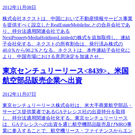
2012年11月08日
株式会社ネクストは、中国において不動産情報サービス事業
を提供すべく設立したRealEstateMobileInc.との合弁会社であ
り、持分法適用関連会社である
NextPropertyMediaHoldingsLimitedの株式を追加取得し、連結
子会社化する。ネクストの所有割合は、発行済み株式の
40.0％から90.2％となる。ネクストは、本件連結子会社化に
より、中国市場における意思決定を加速させ、
東京センチュリーリース<8439>、米国
航空部品販売企業へ出資
2012年11月07日
東京センチュリーリース株式会社は、米大手商業航空部品・
サービス提供業者であるGAテレシス社の出資持分を取得
し、持分法適用関連会社化する。東京センチュリーリース
は、GAテレシスへの出資を通じ航空機部品販売及びMRO事
業に参入することで、航空機リース・ファイナンスからエン