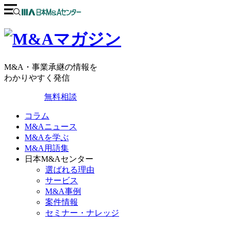
M&A・事業承継の情報を
わかりやすく発信
無料相談
コラム
M&Aニュース
M&Aを学ぶ
M&A用語集
日本M&Aセンター
選ばれる理由
サービス
M&A事例
案件情報
セミナー・ナレッジ