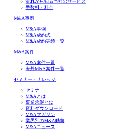
流れから知る当社のサービス
手数料・料金
M&A事例
M&A事例
M&A成約式
M&A成約実績一覧
M&A案件
M&A案件一覧
海外M&A案件一覧
セミナー・ナレッジ
セミナー
M&Aとは
事業承継とは
資料ダウンロード
M&Aマガジン
業界別のM&A動向
M&Aニュース