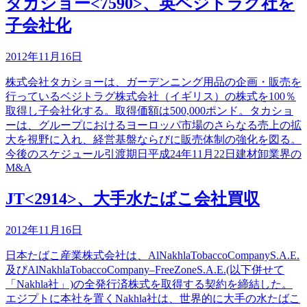
タカショー<7590>、英ベジトラグ社を
子会社化
2012年11月16日
株式会社タカショーは、ガーデンニング用品の企画・販売を
行っているベジトラグ株式会社（イギリス）の株式を100％
取得し子会社化する。取得価額は500,000ポンド。タカショ
ーは、グループにおけるヨーロッパ市場のさらなる売上の拡
大を視野に入れ、経営基盤ならびに販売体制の強化を図る。
今後のスケジュール引渡期日平成24年11月22日建材卸業界の
M&A
JT<2914>、大手水たばこ会社買収
2012年11月16日
日本たばこ産業株式会社は、AlNakhlaTobaccoCompanyS.A.E.
及びAlNakhlaTobaccoCompany–FreeZoneS.A.E.(以下併せて
「Nakhla社」)の全発行済株式を取得する契約を締結した。
エジプトに本社を置くNakhla社は、世界的に大手の水たばこ