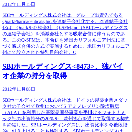
2012年11月15日
SBIホールディングス株式会社は、グループ出資先である
QuarkPharmaceuticals,Inc.を連結子会社化する。本連結子会社
化は、Quarkを存続会社、Q-SFM,Inc（SBIホールディングス
の連結子会社）を消滅会社とする吸収合併に伴うものであ
る。このQ-SFMは、本合併を米国カリフォルニア州法に基
づく略式合併の方式で実施するために、米国カリフォルニア
州にて設立された特別目的会社。Q
SBIホールディングス<8473>、独バイ
オ企業の持分を取得
2012年11月08日
SBIホールディングス株式会社は、ドイツの製薬企業メダッ
ク社の子会社で欧州において5-アミノレブリン酸塩酸塩
（ALA）を利用した医薬品開発事業を手掛けるフォトナミ
ック社の出資持分の20％を、欧州拠点を通じて取得する契約
を締結した。SBIホールディングスは、出資比率を今後段階
的に引き上げることも検討する。SBIホールディングスは、