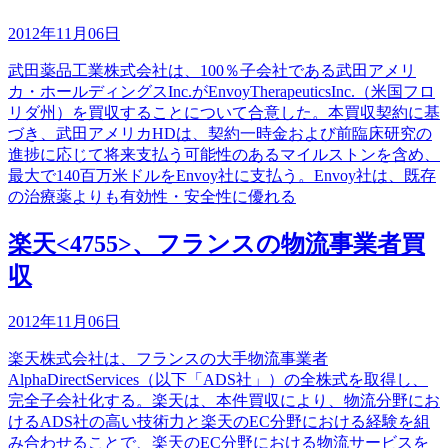
2012年11月06日
武田薬品工業株式会社は、100％子会社である武田アメリ
カ・ホールディングスInc.がEnvoyTherapeuticsInc.（米国フロ
リダ州）を買収することについて合意した。本買収契約に基
づき、武田アメリカHDは、契約一時金および前臨床研究の
進捗に応じて将来支払う可能性のあるマイルストンを含め、
最大で140百万米ドルをEnvoy社に支払う。Envoy社は、既存
の治療薬よりも有効性・安全性に優れる
楽天<4755>、フランスの物流事業者買
収
2012年11月06日
楽天株式会社は、フランスの大手物流事業者
AlphaDirectServices（以下「ADS社」）の全株式を取得し、
完全子会社化する。楽天は、本件買収により、物流分野にお
けるADS社の高い技術力と楽天のEC分野における経験を組
み合わせることで、楽天のEC分野における物流サービスを