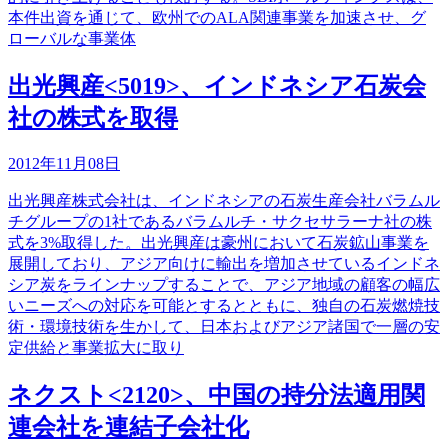
本件出資を通じて、欧州でのALA関連事業を加速させ、グ
ローバルな事業体
出光興産<5019>、インドネシア石炭会
社の株式を取得
2012年11月08日
出光興産株式会社は、インドネシアの石炭生産会社バラムル
チグループの1社であるバラムルチ・サクセサラーナ社の株
式を3%取得した。出光興産は豪州において石炭鉱山事業を
展開しており、アジア向けに輸出を増加させているインドネ
シア炭をラインナップすることで、アジア地域の顧客の幅広
いニーズへの対応を可能とするとともに、独自の石炭燃焼技
術・環境技術を生かして、日本およびアジア諸国で一層の安
定供給と事業拡大に取り
ネクスト<2120>、中国の持分法適用関
連会社を連結子会社化