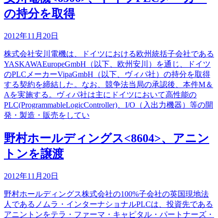
の持分を取得
2012年11月20日
株式会社安川電機は、ドイツにおける欧州統括子会社である
YASKAWAEuropeGmbH（以下、欧州安川）を通じ、ドイツ
のPLCメーカーVipaGmbH（以下、ヴィパ社）の持分を取得
する契約を締結した。なお、競争法当局の承認後、本件M＆
Aを実施する。ヴィパ社は主にドイツにおいて高性能の
PLC(ProgrammableLogicController)、I/O（入出力機器）等の開
発・製造・販売をしてい
野村ホールディングス<8604>、アニン
トンを譲渡
2012年11月20日
野村ホールディングス株式会社の100%子会社の英国現地法
人であるノムラ・インターナショナルPLCは、投資先である
アニントンをテラ・ファーマ・キャピタル・パートナーズ・