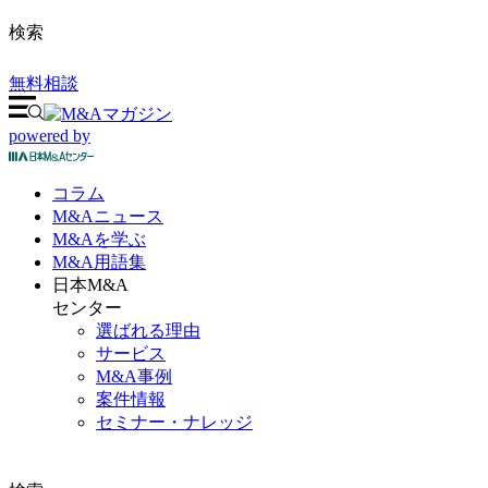
検索
無料相談
powered by
コラム
M&A
ニュース
M&Aを
学ぶ
M&A
用語集
日本M&A
センター
選ばれる理由
サービス
M&A事例
案件情報
セミナー・ナレッジ