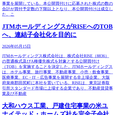
事業を展開している。本公開買付けに応募された株式の数の
合計が買付予定数の下限以上となり、本公開買付けは成立し
た。こ
JTMホールディングスがRISEへのTOB
へ、連結子会社化を目的に
2026年05月15日
JTMホールディングス株式会社は、株式会社RISE（8836）
の普通株式及びA種優先株式を対象とする公開買付け
（TOB）を実施することを決定した。JTMホールディングス
は、ホテル事業、旅行事業、不動産事業、小売・飲食事業、
医療事業、EC・IT・広告事業を展開する非上場企業。大阪
府泉南郡田尻町に本社を置いている。RISEは、東京証券取
引所スタンダード市場に上場する企業であり、不動産賃貸事
業及び不動産
大和ハウス工業、戸建住宅事業の米ユ
ナイテッド・ホームズ社を完全子会社