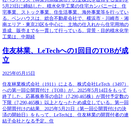
5月23日に締結した。積水化学工業の住宅カンパニーは、住
宅事業、ストック事業、住生活事業、海外事業等を行ってい
る。ベンハウスは、総合不動産会社で、横浜市・川崎市・湘
南エリア・東京23区を中心に、土地の仕入れから住宅用地の
造成、販売までを一貫して行っている。背景・目的積水化学
工業は、中期経
住友林業、LeTechへの1回目のTOBが成
立
2025年05月15日
住友林業株式会社（1911）による、株式会社LeTech（3497）
への第一回公開買付け（TOB）が、2025年5月14日をもって
終了した。応募株券等の合計（7,290,465株）が買付予定数の
下限（7,290,465株）以上となったため成立している。第一回
公開買付けの結果、2025年5月21日（第一回公開買付けの決
済の開始日）をもって、LeTechは、住友林業の開買付者の連
結子会社となる予定。住