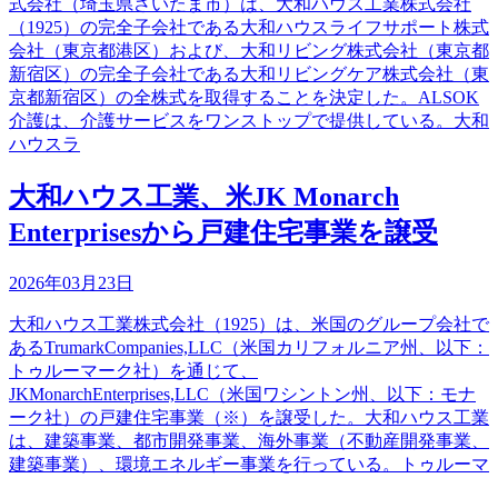
式会社（埼玉県さいたま市）は、大和ハウス工業株式会社
（1925）の完全子会社である大和ハウスライフサポート株式
会社（東京都港区）および、大和リビング株式会社（東京都
新宿区）の完全子会社である大和リビングケア株式会社（東
京都新宿区）の全株式を取得することを決定した。ALSOK
介護は、介護サービスをワンストップで提供している。大和
ハウスラ
大和ハウス工業、米JK Monarch
Enterprisesから戸建住宅事業を譲受
2026年03月23日
大和ハウス工業株式会社（1925）は、米国のグループ会社で
あるTrumarkCompanies,LLC（米国カリフォルニア州、以下：
トゥルーマーク社）を通じて、
JKMonarchEnterprises,LLC（米国ワシントン州、以下：モナ
ーク社）の戸建住宅事業（※）を譲受した。大和ハウス工業
は、建築事業、都市開発事業、海外事業（不動産開発事業、
建築事業）、環境エネルギー事業を行っている。トゥルーマ