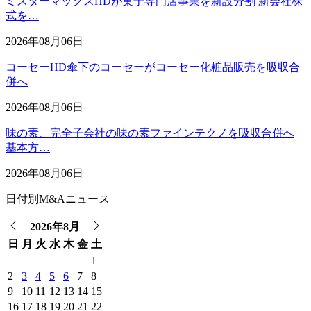
ミスターマックスHDが菓子専門店事業を新設分割 新会社株
式を…
2026年08月06日
コーセーHD傘下のコーセーがコーセー化粧品販売を吸収合
併へ
2026年08月06日
味の素、完全子会社の味の素ファインテクノを吸収合併へ
基本方…
2026年08月06日
日付別M&Aニュース
2026年8月
日
月
火
水
木
金
土
1
2
3
4
5
6
7
8
9
10
11
12
13
14
15
16
17
18
19
20
21
22