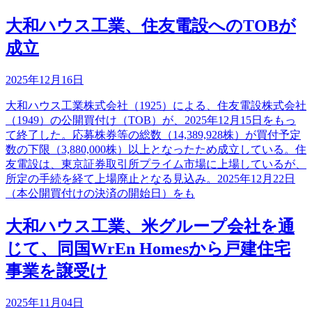
大和ハウス工業、住友電設へのTOBが
成立
2025年12月16日
大和ハウス工業株式会社（1925）による、住友電設株式会社
（1949）の公開買付け（TOB）が、2025年12月15日をもっ
て終了した。応募株券等の総数（14,389,928株）が買付予定
数の下限（3,880,000株）以上となったため成立している。住
友電設は、東京証券取引所プライム市場に上場しているが、
所定の手続を経て上場廃止となる見込み。2025年12月22日
（本公開買付けの決済の開始日）をも
大和ハウス工業、米グループ会社を通
じて、同国WrEn Homesから戸建住宅
事業を譲受け
2025年11月04日