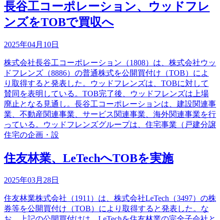
長谷工コーポレーション、ウッドフレ
ンズをTOBで買収へ
2025年04月10日
株式会社長谷工コーポレーション（1808）は、株式会社ウッ
ドフレンズ（8886）の普通株式を公開買付け（TOB）によ
り取得すると発表した。ウッドフレンズは、TOBに対して
賛同を表明している。TOB完了後、ウッドフレンズは上場
廃止となる見通し。長谷工コーポレーションは、建設関連事
業、不動産関連事業、サービス関連事業、海外関連事業を行
っている。ウッドフレンズグループは、住宅事業（戸建分譲
住宅の企画・設
住友林業、LeTechへTOBを実施
2025年03月28日
住友林業株式会社（1911）は、株式会社LeTech（3497）の株
券等を公開買付け（TOB）により取得すると発表した。な
お、上記の公開買付けは、LeTechを住友林業の完全子会社と