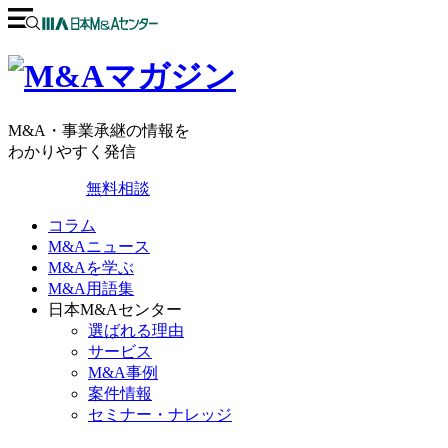
M&A・事業承継の情報を
わかりやすく発信
無料相談
コラム
M&Aニュース
M&Aを学ぶ
M&A用語集
日本M&Aセンター
選ばれる理由
サービス
M&A事例
案件情報
セミナー・ナレッジ