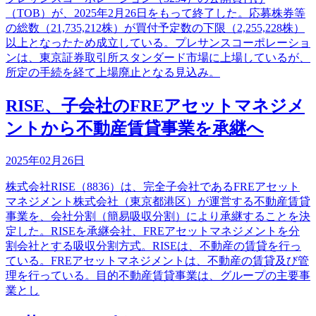
（TOB）が、2025年2月26日をもって終了した。応募株券等
の総数（21,735,212株）が買付予定数の下限（2,255,228株）
以上となったため成立している。プレサンスコーポレーショ
ンは、東京証券取引所スタンダード市場に上場しているが、
所定の手続を経て上場廃止となる見込み。
RISE、子会社のFREアセットマネジメ
ントから不動産賃貸事業を承継へ
2025年02月26日
株式会社RISE（8836）は、完全子会社であるFREアセット
マネジメント株式会社（東京都港区）が運営する不動産賃貸
事業を、会社分割（簡易吸収分割）により承継することを決
定した。RISEを承継会社、FREアセットマネジメントを分
割会社とする吸収分割方式。RISEは、不動産の賃貸を行っ
ている。FREアセットマネジメントは、不動産の賃貸及び管
理を行っている。目的不動産賃貸事業は、グループの主要事
業とし