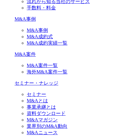
流れから知る当社のサービス
手数料・料金
M&A事例
M&A事例
M&A成約式
M&A成約実績一覧
M&A案件
M&A案件一覧
海外M&A案件一覧
セミナー・ナレッジ
セミナー
M&Aとは
事業承継とは
資料ダウンロード
M&Aマガジン
業界別のM&A動向
M&Aニュース