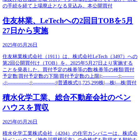
の手続を経て上場廃止となる見込み。本公開買付
住友林業、LeTechへの2回目TOBを5月
27日から実施
2025年05月26日
住友林業株式会社（1911）は、株式会社LeTech（3497）への
第2回公開買付け（TOB）を、2025年5月27日より実施する
ことを発表した。買付予定の株券等の数|株券等の種類|買付
予定数|買付予定数の下限|買付予定数の上限||:----------:|:--------
-:|:--------------:|:--------------:||普通株式|1,725,299株|―株|―株|買付
積水化学工業、総合不動産会社のベン
ハウスを買収
2025年05月26日
積水化学工業株式会社（4204）の住宅カンパニーは、株式会
社ベンハウス（神奈川県横浜市）の全株式を取得する契約を