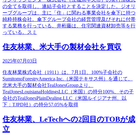
の全てを取得し、連結子会社とすることを決定した。ジオリ
ーブグループは、主に「住」に関わる事業会社を傘下に持つ
純粋持株会社。傘下グループ会社の経営管理及びそれに付帯
する業務を行っている。井桁藤は、住宅関連資材卸売等を行
っている。スミ
住友林業、米大手の製材会社を買収
2025年07月03日
住友林業株式会社（1911）は、7月1日、100%子会社の
SumitomoForestryAmerica,Inc.（米国テキサス州）を通じて、
北米大手の製材会社TealJonesGroupより、
TealJonesLouisianaHoldingsLLC（米国）の持分100%、その子
会社のTealJonesPlainDealing,LLC（米国ルイジアナ州、以
下：TJPD社）の持分57.05%を取得
住友林業、LeTechへの2回目のTOBが成
立