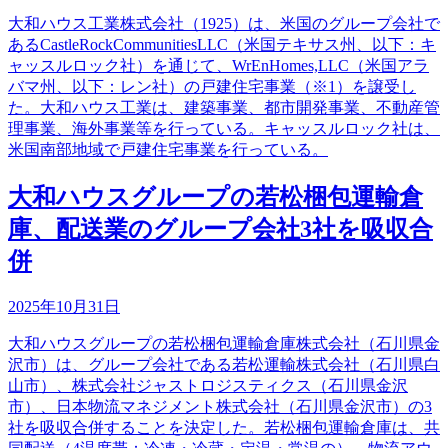
大和ハウス工業株式会社（1925）は、米国のグループ会社で
あるCastleRockCommunitiesLLC（米国テキサス州、以下：キ
ャッスルロック社）を通じて、WrEnHomes,LLC（米国アラ
バマ州、以下：レン社）の戸建住宅事業（※1）を譲受し
た。大和ハウス工業は、建築事業、都市開発事業、不動産管
理事業、海外事業等を行っている。キャッスルロック社は、
米国南部地域で戸建住宅事業を行っている。
大和ハウスグループの若松梱包運輸倉
庫、配送業のグループ会社3社を吸収合
併
2025年10月31日
大和ハウスグループの若松梱包運輸倉庫株式会社（石川県金
沢市）は、グループ会社である若松運輸株式会社（石川県白
山市）、株式会社ジャストロジスティクス（石川県金沢
市）、日本物流マネジメント株式会社（石川県金沢市）の3
社を吸収合併することを決定した。若松梱包運輸倉庫は、共