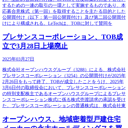
するための一連の取引の一環として実施するものであり、本
応募合意株式（第一回）を取得することを主たる目的とした
公開買付け（以下：第一回公開買付け）及び第二回公開買付
けにより構成される。LeTechは、TOBに対して賛同を
プレサンスコーポレーション、TOB成
立で3月28日上場廃止
2025年03月27日
株式会社オープンハウスグループ（3288）による、株式会社
プレサンスコーポレーション（3254）の公開買付けが2025年
2月26日をもって終了、TOBが成立したことをうけ、2025年
3月6日付の取締役会において、プレサンスコーポレーション
の特別支配株主であるオープンハウスグループによるプレサ
ンスコーポレーション株式に係る株式売渡請求の承認を受け
た。プレサンスコーポレーションの普通株式は、株式会社東
オープンハウス、地域密着型戸建住宅