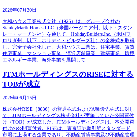
2026年07月30日
大和ハウス工業株式会社（1925）は、グループ会社の
StanleyMartinHomes,LLC（米国バージニア州、以下：スタン
レー・マーチン社）を通じて、HolidayBuilders,Inc.（米国フ
ロリダ州、以下：ホリデイ・ビルダーズ社）の全株式を取得
し、完全子会社化した。大和ハウス工業は、住宅事業、賃貸
住宅事業、マンション事業、流通店舗事業、建築事業、環境
エネルギー事業、海外事業を展開して
JTMホールディングスのRISEに対する
TOBが成立
2026年06月15日
株式会社RISE（8836）の普通株式およびA種優先株式に対し
て、JTMホールディングス株式会社が実施していた公開買付
け（TOB）が成立した。JTMホールディングスは、本公開買
付けの公開買付者。RISEは、東京証券取引所スタンダード
市場に上場する企業であり、不動産賃貸事業及び不動産管理