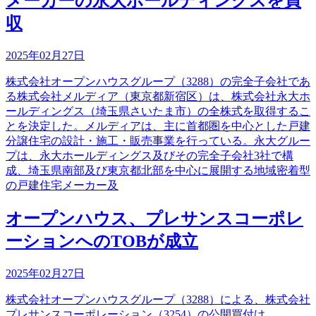
メーカーの永大ホールディングスを買
収
2025年02月27日
株式会社オープンハウスグループ（3288）の完全子会社であ
る株式会社メルディア（東京都新宿区）は、株式会社永大ホ
ールディングス（埼玉県さいたま市）の全株式を取得するこ
とを決定した。メルディアは、主に首都圏を中心とした戸建
分譲住宅の設計・施工・販売事業を行っている。永大グルー
プは、永大ホールディングス及びその完全子会社3社で構
成、埼玉県南部及び東京都北部を中心に展開する地域密着型
の戸建住宅メーカー及
オープンハウス、プレサンスコーポレ
ーションへのTOBが成立
2025年02月27日
株式会社オープンハウスグループ（3288）による、株式会社
プレサンスコーポレーション（3254）の公開買付け