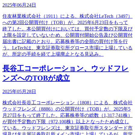
2025年06月24日
住友林業株式会社（1911）による、株式会社LeTech（3497）
への第2回公開買付け（TOB）が、2025年6月23日をもって
終了した。本公開買付けにおいては、買付予定数の下限及び
上限を設定していないため、公開買付開始公告及び公開買付
届出書に記載のとおり、応募株券等の全部の買付け等を行
う。LeTechは、東京証券取引所グロース市場に上場している
が、所定の手続を経て上場廃止となる見込み。
長谷工コーポレーション、ウッドフレ
ンズへのTOBが成立
2025年05月28日
株式会社長谷工コーポレーション（1808）による、株式会社
ウッドフレンズ（8886）の公開買付け（TOB）が、2025年5
月27日をもって終了した。応募株券等の総数（1,317,741株）
が買付予定数の下限（972,100株）以上となったため成立し
ている。ウッドフレンズは、東京証券取引所スタンダード市
場及び名古屋証券取引所メイン市場に上場しているが、所定