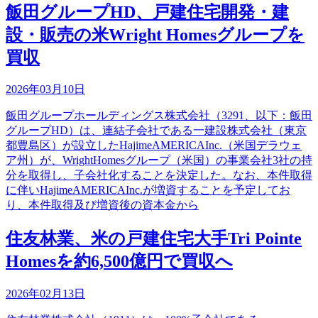
飯田グループHD、戸建住宅開発・建
設・販売の米Wright Homesグループを
買収
2026年03月10日
飯田グループホールディングス株式会社（3291、以下：飯田
グループHD）は、連結子会社である一建設株式会社（東京
都豊島区）が設立したHajimeAMERICAInc.（米国デラウェ
ア州）が、WrightHomesグループ（米国）の事業会社3社の持
分を取得し、子会社化することを決定した。なお、本件取得
に伴いHajimeAMERICAInc.が増資することを予定してお
り、本件取得及び増資後の資本金から
住友林業、米の戸建住宅大手Tri Pointe
Homesを約6,500億円で買収へ
2026年02月13日