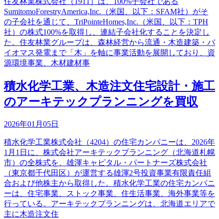
住友林業株式会社（1911）は、100%子会社である
SumitomoForestryAmerica,Inc.（米国、以下：SFAM社）がそ
の子会社を通じて、TriPointeHomes,Inc.（米国、以下：TPH
社）の株式100%を取得し、連結子会社化することを決定し
た。住友林業グループは、森林経営から流通・木造建築・バ
イオマス発電まで「木」を軸に事業活動を展開しており、資
源環境事業、木材建材事
積水化学工業、木造注文住宅設計・施工
のアーキテックプランニングを買収
2026年01月05日
積水化学工業株式会社（4204）の住宅カンパニーは、2026年
1月1日に、株式会社アーキテックプランニング（北海道札幌
市）の全株式を、雄渾キャピタル・パートナーズ株式会社
（東京都千代田区）が運営する雄渾2号投資事業有限責任組
合および他株主から取得した。積水化学工業の住宅カンパニ
ーは、住宅事業、ストック事業、住生活事業、海外事業等を
行っている。アーキテックプランニングは、北海道エリアで
主に木造注文住