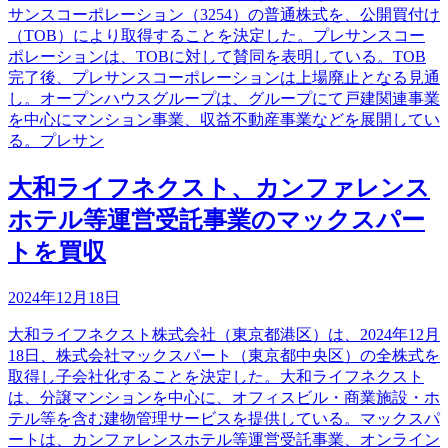
サンスコーポレーション（3254）の普通株式を、公開買付け
（TOB）により取得することを決定した。プレサンスコー
ポレーションは、TOBに対して賛同を表明している。TOB
完了後、プレサンスコーポレーションは上場廃止となる見通
し。オープンハウスグループは、グループにて戸建関連事業
を中心にマンション事業、収益不動産事業などを展開してい
る。プレサン
大和ライフネクスト、カンファレンス
ホテル等運営受託事業のマックスパー
トを買収
2024年12月18日
大和ライフネクスト株式会社（東京都港区）は、2024年12月
18日、株式会社マックスパート（東京都中央区）の全株式を
取得し子会社化することを決定した。大和ライフネクスト
は、分譲マンションを中心に、オフィスビル・商業施設・ホ
テル等を含む建物管理サービスを提供している。マックスパ
ートは、カンファレンスホテル等運営受託事業、オンライン