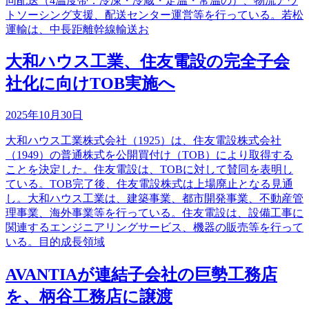
同配送（4温度帯：冷凍・冷蔵・定温・常温の）、物流アウ
トソーシング支援、配送センター運営等を行っている。若松
運輸は、中長距離幹線輸送お
大和ハウス工業、住友電設の完全子会
社化に向けTOB実施へ
2025年10月30日
大和ハウス工業株式会社（1925）は、住友電設株式会社
（1949）の普通株式を公開買付け（TOB）により取得する
ことを決定した。住友電設は、TOBに対して賛同を表明し
ている。TOB完了後、住友電設株式は上場廃止となる見通
し。大和ハウス工業は、建築事業、都市開発事業、不動産管
理事業、海外事業等を行っている。住友電設は、設備工事に
関連するエンジニアリングサービス、機器の販売等を行って
いる。目的成長領域
AVANTIAが連結子会社の巨勢工務店
を、柄谷工務店に譲渡