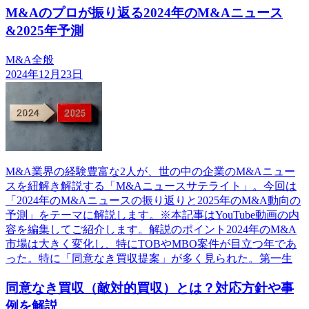
M&Aのプロが振り返る2024年のM&Aニュース
&2025年予測
M&A全般
2024年12月23日
M&A業界の経験豊富な2人が、世の中の企業のM&Aニュー
スを紐解き解説する「M&Aニュースサテライト」。今回は
「2024年のM&Aニュースの振り返りと2025年のM&A動向の
予測」をテーマに解説します。※本記事はYouTube動画の内
容を編集してご紹介します。解説のポイント2024年のM&A
市場は大きく変化し、特にTOBやMBO案件が目立つ年であ
った。特に「同意なき買収提案」が多く見られた。第一生
同意なき買収（敵対的買収）とは？対応方針や事
例を解説