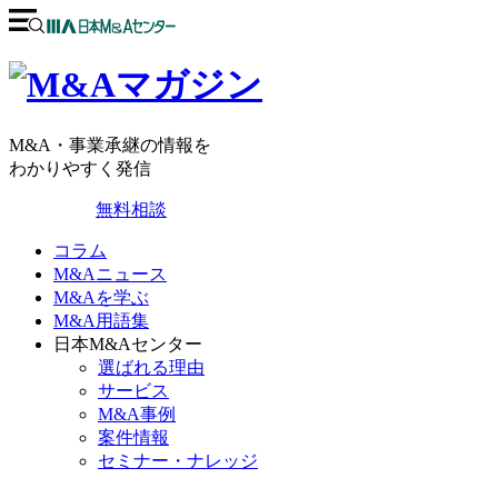
M&A・事業承継の情報を
わかりやすく発信
無料相談
コラム
M&Aニュース
M&Aを学ぶ
M&A用語集
日本M&Aセンター
選ばれる理由
サービス
M&A事例
案件情報
セミナー・ナレッジ