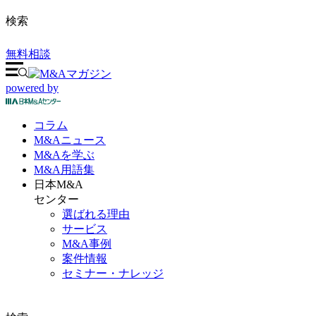
検索
無料相談
powered by
コラム
M&A
ニュース
M&Aを
学ぶ
M&A
用語集
日本M&A
センター
選ばれる理由
サービス
M&A事例
案件情報
セミナー・ナレッジ