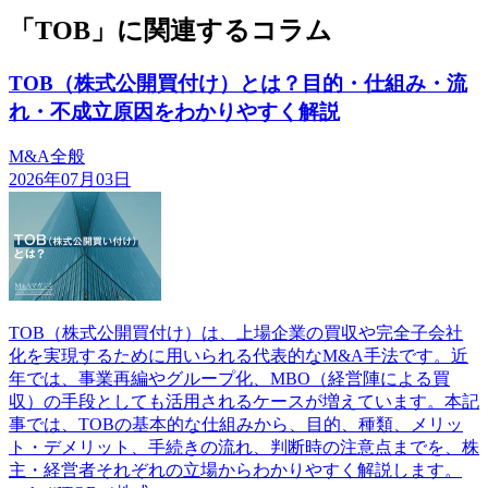
「TOB」に関連するコラム
TOB（株式公開買付け）とは？目的・仕組み・流
れ・不成立原因をわかりやすく解説
M&A全般
2026年07月03日
TOB（株式公開買付け）は、上場企業の買収や完全子会社
化を実現するために用いられる代表的なM&A手法です。近
年では、事業再編やグループ化、MBO（経営陣による買
収）の手段としても活用されるケースが増えています。本記
事では、TOBの基本的な仕組みから、目的、種類、メリッ
ト・デメリット、手続きの流れ、判断時の注意点までを、株
主・経営者それぞれの立場からわかりやすく解説します。