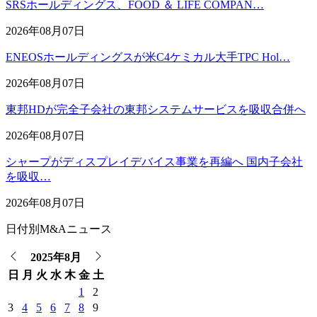
SRSホールディングス、FOOD ＆ LIFE COMPAN…
2026年08月07日
ENEOSホールディングスが米C4ケミカル大手TPC Hol…
2026年08月07日
東邦HDが完全子会社の東邦システムサービスを吸収合併へ
2026年08月07日
シャープがディスプレイデバイス事業を再編へ 国内子会社
を吸収…
2026年08月07日
日付別M&Aニュース
2025年8月
日
月
火
水
木
金
土
1
2
3
4
5
6
7
8
9