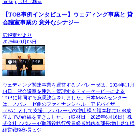
mokuji]TOB（株式
【TOB事例インタビュー】ウェディング事業と 貸
会議室事業の 意外なシナジー
広報室だより
2025年09月05日
ウェディング関連事業を運営するノバレーゼは、2024年11月
14日、貸会議室を運営・管理するティーケーピーによる
TOBに賛同する意思決定をしました。日本M&Aセンター
は、ノバレーゼ側のファイナンシャル・アドバイザー
（FA）として支援。ノバレーゼの増山様と福本様にTOB成
立までの経緯を聞きました。（取材日：2025年6月16日）株
式会社ノバレーゼ取締役執行役員経営戦略本部長増山晃年様
経営戦略部長ビジ