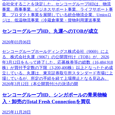
会社化することを決定した。センコーグループHDは、物流
事業、商事事業、ビジネスサポート事業、ライフサポート事
業、プロダクト事業を展開している総合物流企業。Umiosロ
ジは、低温物流事業（冷蔵倉庫業・貨物利用運送事業
センコーグループHD、丸運へのTOBが成立
2026年03月06日
センコーグループホールディングス株式会社（9069）によ
る、株式会社丸運（9067）の公開買付け（TOB）が、2026
年3月12日をもって終了した。応募株券等の総数（16,484,918
株）が買付予定数の下限（3,200,400株）以上となったため成
立している。丸運は、東京証券取引所スタンダード市場に上
場しているが、所定の手続を経て上場廃止となる見込み。
2026年3月12日（本公開買付けの決済の開
センコーグループHD、シンガポールの青果物輸
入・卸売のTotal Fresh Connectionを買収
2025年11月28日