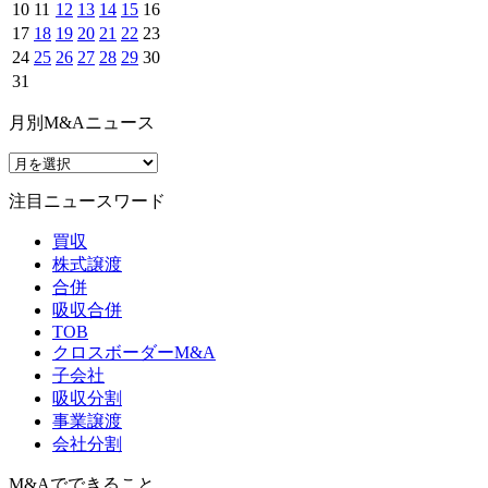
10
11
12
13
14
15
16
17
18
19
20
21
22
23
24
25
26
27
28
29
30
31
月別M&Aニュース
注目ニュースワード
買収
株式譲渡
合併
吸収合併
TOB
クロスボーダーM&A
子会社
吸収分割
事業譲渡
会社分割
M&Aでできること