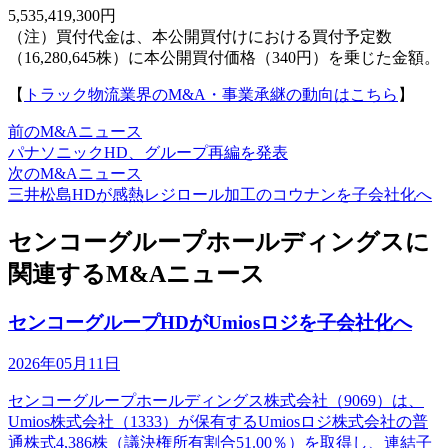
5,535,419,300円
（注）買付代金は、本公開買付けにおける買付予定数
（16,280,645株）に本公開買付価格（340円）を乗じた金額。
【
トラック物流業界のM&A・事業承継の動向はこちら
】
前のM&Aニュース
パナソニックHD、グループ再編を発表
次のM&Aニュース
三井松島HDが感熱レジロール加工のコウナンを子会社化へ
センコーグループホールディングスに
関連するM&Aニュース
センコーグループHDがUmiosロジを子会社化へ
2026年05月11日
センコーグループホールディングス株式会社（9069）は、
Umios株式会社（1333）が保有するUmiosロジ株式会社の普
通株式4,386株（議決権所有割合51.00％）を取得し、連結子