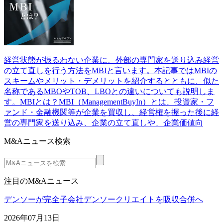
経営状態が振るわない企業に、外部の専門家を送り込み経営
の立て直しを行う方法をMBIと言います。本記事ではMBIの
スキームやメリット・デメリットを紹介するとともに、似た
名称であるMBOやTOB、LBOとの違いについても説明しま
す。MBIとは？MBI（ManagementBuyIn）とは、投資家・フ
ァンド・金融機関等が企業を買収し、経営権を握った後に経
営の専門家を送り込み、企業の立て直しや、企業価値向
M&Aニュース検索
注目のM&Aニュース
デンソーが完全子会社デンソークリエイトを吸収合併へ
2026年07月13日