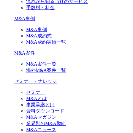
流れから知る当社のサービス
手数料・料金
M&A事例
M&A事例
M&A成約式
M&A成約実績一覧
M&A案件
M&A案件一覧
海外M&A案件一覧
セミナー・ナレッジ
セミナー
M&Aとは
事業承継とは
資料ダウンロード
M&Aマガジン
業界別のM&A動向
M&Aニュース