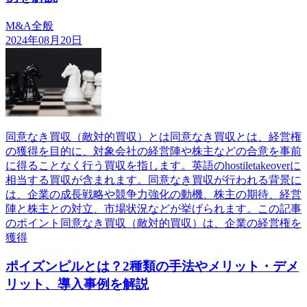
M&A全般
2024年08月20日
同意なき買収（敵対的買収）とは同意なき買収とは、経営権
の獲得を目的に、対象会社の経営陣や株主などの合意を事前
に得ることなく行う買収を指します。英語のhostiletakeoverに
相当する買収が含まれます。同意なき買収が行われる背景に
は、企業の成長戦略や競争力強化の動機、株主の期待、経営
陣と株主との対立、市場状況などが挙げられます。この記事
のポイント同意なき買収（敵対的買収）は、企業の経営権を
獲得
ポイズンピルとは？2種類の手法やメリット・デメ
リット、導入事例を解説