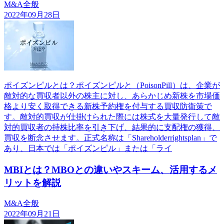
M&A全般
2022年09月28日
ポイズンピルとは？ポイズンピルと（PoisonPill）は、企業が
敵対的な買収者以外の株主に対し、あらかじめ新株を市場価
格より安く取得できる新株予約権を付与する買収防衛策で
す。敵対的買収が仕掛けられた際には株式を大量発行して敵
対的買収者の持株比率を引き下げ、結果的に支配権の獲得、
買収を断念させます。正式名称は「Shareholderrightsplan」で
あり、日本では「ポイズンピル」または「ライ
MBIとは？MBOとの違いやスキーム、活用するメ
リットを解説
M&A全般
2022年09月21日