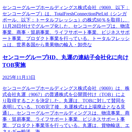
センコーグループホールディングス株式会社（9069、以下：
センコーグループ）は、TotalFreshConnectionPteLtd（シンガ
ポール、以下：トータルフレッシュ）の株式60％を取得し、
11月28日付けでグループ化した。センコーグループは、物流
事業、商事・貿易事業、ライフサポート事業、ビジネスサポ
ート事業、プロダクト事業を行っている。トータルフレッシ
ュは、世界各国から青果物の輸入・卸売な
センコーグループHD、丸運の連結子会社化に向け
TOB実施
2025年11月13日
センコーグループホールディングス株式会社（9069）は、株
式会社丸運（9067）の普通株式を公開買付け（TOB）によ
り取得することを決定した。丸運は、TOBに対して賛同を
表明している。TOB完了後、丸運株式は上場廃止となる見
通し。センコーグループホールディングスは、物流事業、商
事・貿易事業、ライフサポート事業、ビジネスサポート事
業、プロダクト事業等を行っている。丸運は、貨物輸送、エ
ネルギー輸送、海