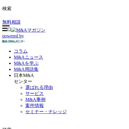
検索
無料相談
powered by
コラム
M&A
ニュース
M&Aを
学ぶ
M&A
用語集
日本M&A
センター
選ばれる理由
サービス
M&A事例
案件情報
セミナー・ナレッジ