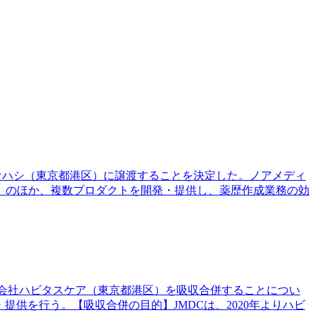
カケハシ（東京都港区）に譲渡することを決定した。ノアメディ
i」のほか、複数プロダクトを開発・提供し、薬歴作成業務の効
る株式会社ハビタスケア（東京都港区）を吸収合併することについ
供を行う。【吸収合併の目的】JMDCは、2020年よりハビ