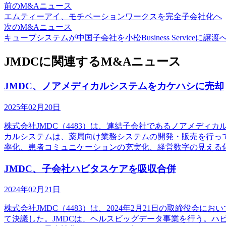
前のM&Aニュース
エムティーアイ、モチベーションワークスを完全子会社化へ
次のM&Aニュース
キューブシステムが中国子会社を小松Business Serviceに譲渡
JMDCに関連するM&Aニュース
JMDC、ノアメディカルシステムをカケハシに売却
2025年02月20日
株式会社JMDC（4483）は、連結子会社であるノアメデ
カルシステムは、薬局向け業務システムの開発・販売を行って
率化、患者コミュニケーションの充実化、経営数字の見える
JMDC、子会社ハビタスケアを吸収合併
2024年02月21日
株式会社JMDC（4483）は、2024年2月21日の取締役
て決議した。JMDCは、ヘルスビッグデータ事業を行う。ハビ