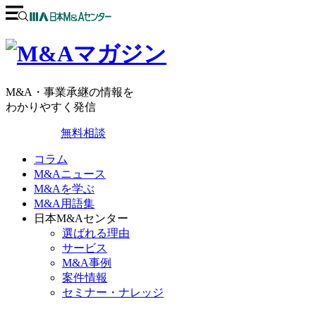
M&A・事業承継の情報を
わかりやすく発信
無料相談
コラム
M&Aニュース
M&Aを学ぶ
M&A用語集
日本M&Aセンター
選ばれる理由
サービス
M&A事例
案件情報
セミナー・ナレッジ