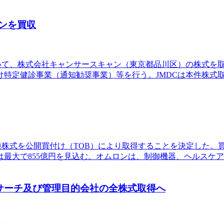
ンを買収
役会において、株式会社キャンサースキャン（東京都品川区）の株式
け特定健診事業（通知勧奨事業）等を行う。JMDCは本件株式
の普通株式を公開買付け（TOB）により取得することを決定した。
株で、買付代金は最大で855億円を見込む。オムロンは、制御機器、ヘ
リサーチ及び管理目的会社の全株式取得へ