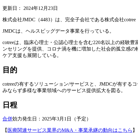
更新日：
2024年12月23日
株式会社JMDC（4483）は、完全子会社である株式会社cotr
JMDCは、ヘルスビッグデータ事業を行っている。
cotreeは、臨床心理士・公認心理士を含む220名以上の
ンセリングを提供、コロナ渦を機に増加した社会的孤立感の
ケア支援も展開している。
目的
cotreeの有するソリューション/サービスと、JMDCが
みならず多様な事業領域へのサービス提供拡大を図る。
日程
合併
効力発生日：2025年3月1日（予定）
【
医療関連サービス業界のM&A・事業承継の動向はこちら
】