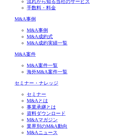
流れから知る当社のサービス
手数料・料金
M&A事例
M&A事例
M&A成約式
M&A成約実績一覧
M&A案件
M&A案件一覧
海外M&A案件一覧
セミナー・ナレッジ
セミナー
M&Aとは
事業承継とは
資料ダウンロード
M&Aマガジン
業界別のM&A動向
M&Aニュース