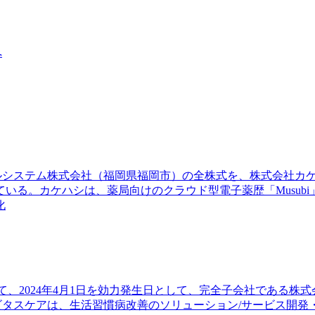
へ
ィカルシステム株式会社（福岡県福岡市）の全株式を、株式会社
いる。カケハシは、薬局向けのクラウド型電子薬歴「Musub
化
会において、2024年4月1日を効力発生日として、完全子会社であ
タスケアは、生活習慣病改善のソリューション/サービス開発・提