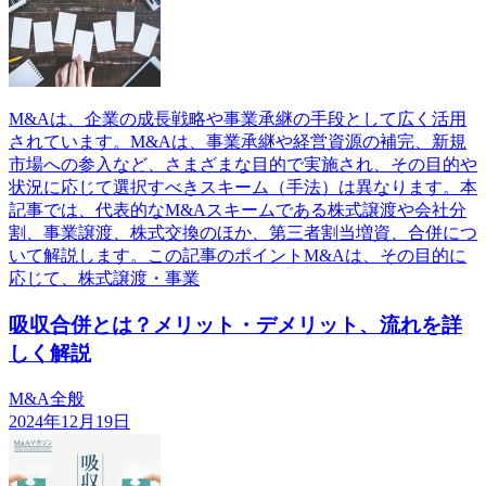
M&Aは、企業の成長戦略や事業承継の手段として広く活用
されています。M&Aは、事業承継や経営資源の補完、新規
市場への参入など、さまざまな目的で実施され、その目的や
状況に応じて選択すべきスキーム（手法）は異なります。本
記事では、代表的なM&Aスキームである株式譲渡や会社分
割、事業譲渡、株式交換のほか、第三者割当増資、合併につ
いて解説します。この記事のポイントM&Aは、その目的に
応じて、株式譲渡・事業
吸収合併とは？メリット・デメリット、流れを詳
しく解説
M&A全般
2024年12月19日