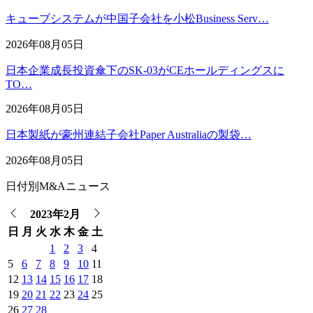
キューブシステムが中国子会社を小松Business Serv…
2026年08月05日
日本企業成長投資傘下のSK-03がCEホールディングスに
TO…
2026年08月05日
日本製紙が豪州連結子会社Paper Australiaの製袋…
2026年08月05日
日付別M&Aニュース
2023年2月
日
月
火
水
木
金
土
1
2
3
4
5
6
7
8
9
10
11
12
13
14
15
16
17
18
19
20
21
22
23
24
25
26
27
28