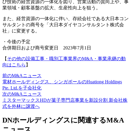
び技術の経営資源の一体化を図り、営業活動の質向上や、事
業領域・顧客基盤の拡大、生産性向上を狙う。
また、経営資源の一体化に伴い、存続会社である大日本コン
サルタントの商号を「大日本ダイヤコンサルタント株式会
社」に変更する。
・今後の予定
合併期日および商号変更日 2023年7月1日
【
その他の設備工事・職別工事業界のM&A・事業承継の動
向はこちら
】
前のM&Aニュース
電材ホールディングス、シンガポールのHuationg Holdings
Pte. Ltd.を子会社化
次のM&Aニュース
ミスターマックスHDが菓子専門店事業を新設分割 新会社株
式を外林に譲渡へ
DNホールディングスに関連するM&A
ニュース