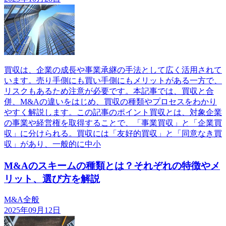
買収は、企業の成長や事業承継の手法として広く活用されて
います。売り手側にも買い手側にもメリットがある一方で、
リスクもあるため注意が必要です。本記事では、買収と合
併、M&Aの違いをはじめ、買収の種類やプロセスをわかり
やすく解説します。この記事のポイント買収とは、対象企業
の事業や経営権を取得することで、「事業買収」と「企業買
収」に分けられる。買収には「友好的買収」と「同意なき買
収」があり、一般的に中小
M&Aのスキームの種類とは？それぞれの特徴やメ
リット、選び方を解説
M&A全般
2025年09月12日