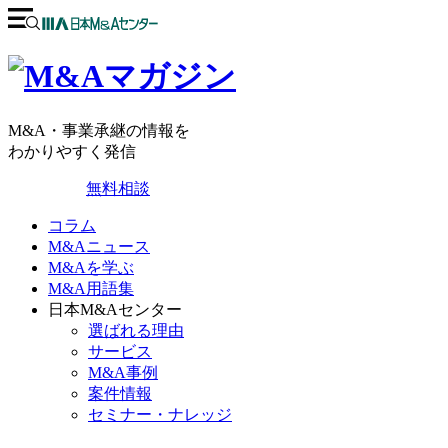
M&A・事業承継の情報を
わかりやすく発信
無料相談
コラム
M&Aニュース
M&Aを学ぶ
M&A用語集
日本M&Aセンター
選ばれる理由
サービス
M&A事例
案件情報
セミナー・ナレッジ