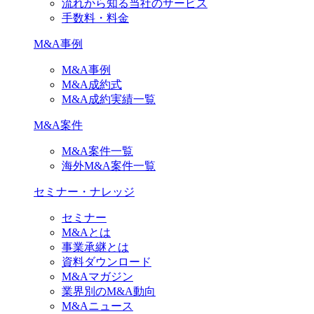
流れから知る当社のサービス
手数料・料金
M&A事例
M&A事例
M&A成約式
M&A成約実績一覧
M&A案件
M&A案件一覧
海外M&A案件一覧
セミナー・ナレッジ
セミナー
M&Aとは
事業承継とは
資料ダウンロード
M&Aマガジン
業界別のM&A動向
M&Aニュース