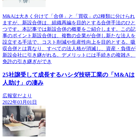
M&Aは大きく分けて「合併」と「買収」の2種類に分けられ
ますが、新設合併は、組織再編を目的とする合併手法のひと
つです。本記事では新設合併の概要をご紹介します。この記
事のポイント新設合併は、複数の企業が合併し新たな法人を
設立する手法で、コスト削減や生産性向上を目的とする。吸
収合併とは異なり、すべての法人格が消滅し、資産・負債が
新設会社に引き継がれる。デメリットには手続きの複雑さ、
免許の引き継ぎができ
25社譲受して成長するハシダ技研工業の「M&Aは
人助け」の凄み
広報室だより
2022年03月01日