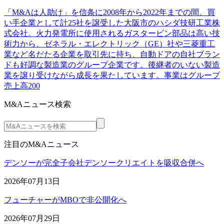
「M&Aは人助け」を信条に2008年から2022年までの間、買
い手企業として計25社を譲受した大阪市のハシダ技研工業株
式会社。火力発電所に使用されるガスタービン部品は高い技
術力から、ゼネラル・エレクトリック（GE）社や三菱重工
業など名だたる企業を取引先に持ち、自動ドアの自社ブラン
ドも好調な製造業のグループ企業です。後継者のいない製造
業を譲り受けながら成長を果たしています。事業はグループ
売上高200
M&Aニュース検索
注目のM&Aニュース
デンソーが完全子会社デンソークリエイトを吸収合併へ
2026年07月13日
フューチャーがMBOで非公開化へ
2026年07月29日