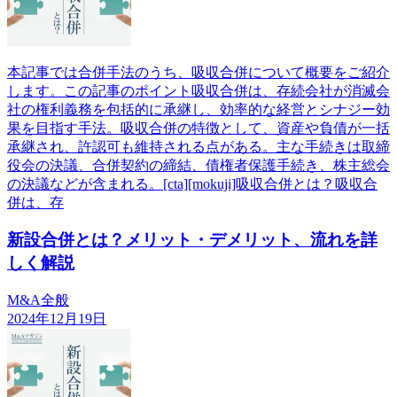
本記事では合併手法のうち、吸収合併について概要をご紹介
します。この記事のポイント吸収合併は、存続会社が消滅会
社の権利義務を包括的に承継し、効率的な経営とシナジー効
果を目指す手法。吸収合併の特徴として、資産や負債が一括
承継され、許認可も維持される点がある。主な手続きは取締
役会の決議、合併契約の締結、債権者保護手続き、株主総会
の決議などが含まれる。[cta][mokuji]吸収合併とは？吸収合
併は、存
新設合併とは？メリット・デメリット、流れを詳
しく解説
M&A全般
2024年12月19日