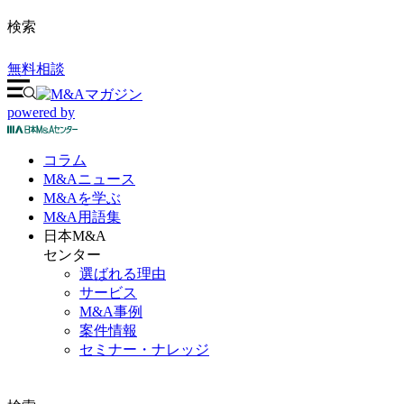
検索
無料相談
powered by
コラム
M&A
ニュース
M&Aを
学ぶ
M&A
用語集
日本M&A
センター
選ばれる理由
サービス
M&A事例
案件情報
セミナー・ナレッジ