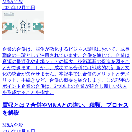
M&A全般
2025年12月15日
企業の合併は、競争が激化するビジネス環境において、成長
戦略の一環として注目されています。合併を通じて、企業は
資源の最適化や市場シェアの拡大、技術革新の促進を図るこ
とができます。しかし、成功する合併には戦略的な計画と文
化の統合が欠かせません。本記事では合併のメリットとデメ
リット、手続きなど、合併の概要を紹介します。この記事の
ポイント企業の合併は、2つ以上の企業が統合し新しい法人
を形成することを指す。
買収とは？合併やM&Aとの違い、種類、プロセス
を解説
M&A全般
2025年10月28日