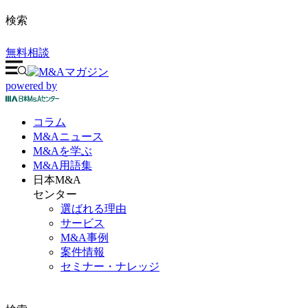
検索
無料相談
powered by
コラム
M&A
ニュース
M&Aを
学ぶ
M&A
用語集
日本M&A
センター
選ばれる理由
サービス
M&A事例
案件情報
セミナー・ナレッジ