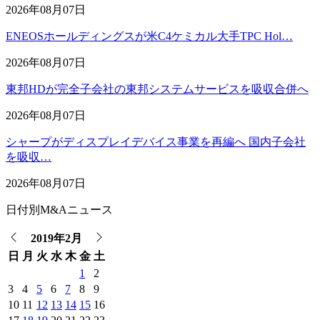
2026年08月07日
ENEOSホールディングスが米C4ケミカル大手TPC Hol…
2026年08月07日
東邦HDが完全子会社の東邦システムサービスを吸収合併へ
2026年08月07日
シャープがディスプレイデバイス事業を再編へ 国内子会社
を吸収…
2026年08月07日
日付別M&Aニュース
2019年2月
日
月
火
水
木
金
土
1
2
3
4
5
6
7
8
9
10
11
12
13
14
15
16