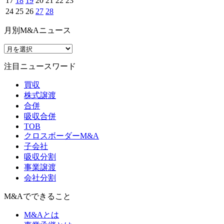
17
18
19
20
21
22
23
24
25
26
27
28
月別M&Aニュース
注目ニュースワード
買収
株式譲渡
合併
吸収合併
TOB
クロスボーダーM&A
子会社
吸収分割
事業譲渡
会社分割
M&Aでできること
M&Aとは