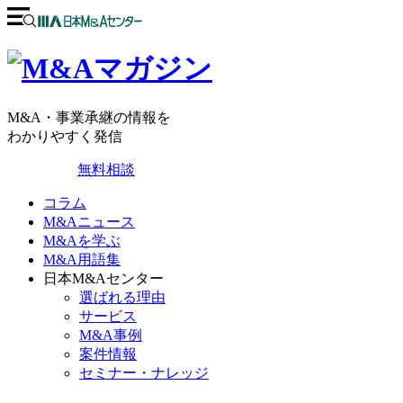
M&A・事業承継の情報を
わかりやすく発信
無料相談
コラム
M&Aニュース
M&Aを学ぶ
M&A用語集
日本M&Aセンター
選ばれる理由
サービス
M&A事例
案件情報
セミナー・ナレッジ