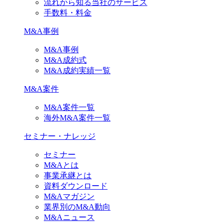
流れから知る当社のサービス
手数料・料金
M&A事例
M&A事例
M&A成約式
M&A成約実績一覧
M&A案件
M&A案件一覧
海外M&A案件一覧
セミナー・ナレッジ
セミナー
M&Aとは
事業承継とは
資料ダウンロード
M&Aマガジン
業界別のM&A動向
M&Aニュース