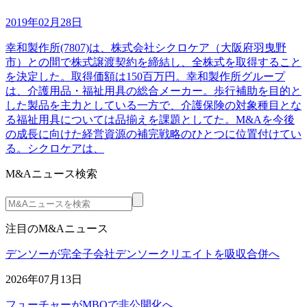
2019年02月28日
幸和製作所(7807)は、株式会社シクロケア（大阪府羽曳野
市）との間で株式譲渡契約を締結し、全株式を取得すること
を決定した。取得価額は150百万円。幸和製作所グループ
は、介護用品・福祉用具の総合メーカー。歩行補助を目的と
した製品を主力としている一方で、介護保険の対象種目とな
る福祉用具については品揃えを課題としてた。M&Aを今後
の成長に向けた経営資源の補完戦略のひとつに位置付けてい
る。シクロケアは、
M&Aニュース検索
注目のM&Aニュース
デンソーが完全子会社デンソークリエイトを吸収合併へ
2026年07月13日
フューチャーがMBOで非公開化へ