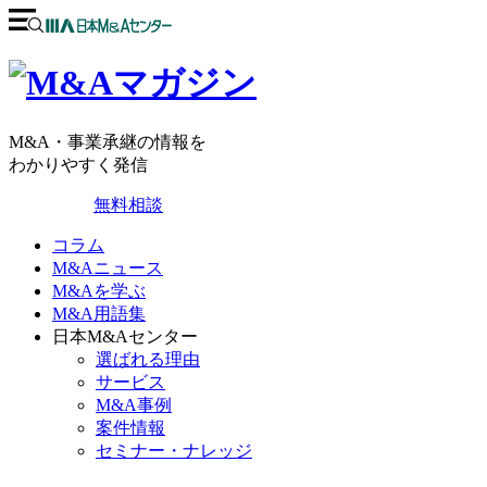
M&A・事業承継の情報を
わかりやすく発信
無料相談
コラム
M&Aニュース
M&Aを学ぶ
M&A用語集
日本M&Aセンター
選ばれる理由
サービス
M&A事例
案件情報
セミナー・ナレッジ