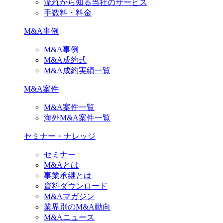
流れから知る当社のサービス
手数料・料金
M&A事例
M&A事例
M&A成約式
M&A成約実績一覧
M&A案件
M&A案件一覧
海外M&A案件一覧
セミナー・ナレッジ
セミナー
M&Aとは
事業承継とは
資料ダウンロード
M&Aマガジン
業界別のM&A動向
M&Aニュース