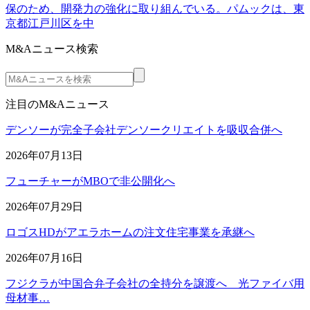
保のため、開発力の強化に取り組んでいる。パムックは、東
京都江戸川区を中
M&Aニュース検索
注目のM&Aニュース
デンソーが完全子会社デンソークリエイトを吸収合併へ
2026年07月13日
フューチャーがMBOで非公開化へ
2026年07月29日
ロゴスHDがアエラホームの注文住宅事業を承継へ
2026年07月16日
フジクラが中国合弁子会社の全持分を譲渡へ 光ファイバ用
母材事…