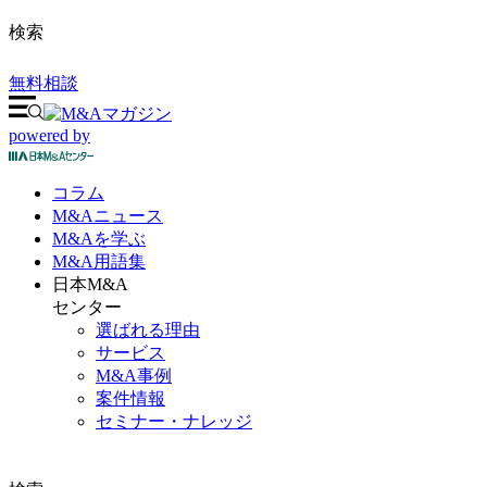
検索
無料相談
powered by
コラム
M&A
ニュース
M&Aを
学ぶ
M&A
用語集
日本M&A
センター
選ばれる理由
サービス
M&A事例
案件情報
セミナー・ナレッジ