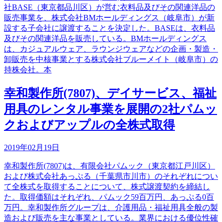
社BASE（東京都品川区）が営む衣料品及びその関連洋品の
販売事業を、株式会社BMホールディングス（岐阜市）が新
設する子会社に譲渡することを決定した。BASEは、衣料品
及びその関連洋品を販売している。BMホールディングス
は、カジュアルウェア、ラウンジウェアなどの企画・製造・
卸販売を中核事業とする株式会社ブルーメイト（岐阜市）の
持株会社。本
幸和製作所(7807)、デイサービス、福祉
用具のレンタル事業を展開の2社パムッ
クおよびアップルの全株式取得
2019年02月19日
幸和製作所(7807)は、有限会社パムック（東京都江戸川区）
および株式会社あっぷる（千葉県市川市）のそれぞれについ
て全株式を取得することについて、株式譲渡契約を締結し
た。取得価額はそれぞれ、パムック59百万円、あっぷる0百
万円。幸和製作所グループは、介護用品・福祉用具全般の製
造および販売を主な事業としている。業界における優位性確