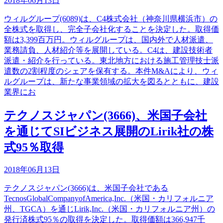
2018年06月13日
ウィルグループ(6089)は、C4株式会社（神奈川県横浜市）の
全株式を取得し、完全子会社化することを決定した。取得価
額は3,399百万円。ウィルグループは、国内外で人材派遣、
業務請負、人材紹介等を展開している。C4は、建設技術者
派遣・紹介を行っている。東北地方における施工管理技士派
遣数の2割程度のシェアを保有する。本件M&Aにより、ウィ
ルグループは、新たな事業領域の拡大を図るとともに、建設
業界にお
テクノスジャパン(3666)、米国子会社
を通じてSIビジネス展開のLirik社の株
式95％取得
2018年06月13日
テクノスジャパン(3666)は、米国子会社である
TecnosGlobalCompanyofAmerica,Inc.（米国・カリフォルニア
州、TGCA）を通じLirik,Inc.（米国・カリフォルニア州）の
発行済株式95％の取得を決定した。取得価額は366,947千