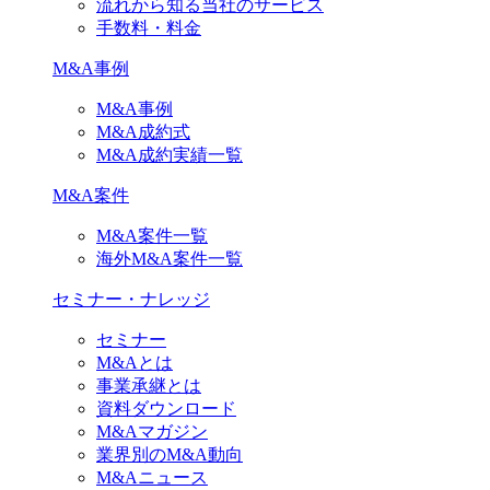
流れから知る当社のサービス
手数料・料金
M&A事例
M&A事例
M&A成約式
M&A成約実績一覧
M&A案件
M&A案件一覧
海外M&A案件一覧
セミナー・ナレッジ
セミナー
M&Aとは
事業承継とは
資料ダウンロード
M&Aマガジン
業界別のM&A動向
M&Aニュース