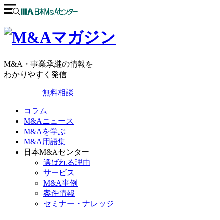
M&A・事業承継の情報を
わかりやすく発信
無料相談
コラム
M&Aニュース
M&Aを学ぶ
M&A用語集
日本M&Aセンター
選ばれる理由
サービス
M&A事例
案件情報
セミナー・ナレッジ