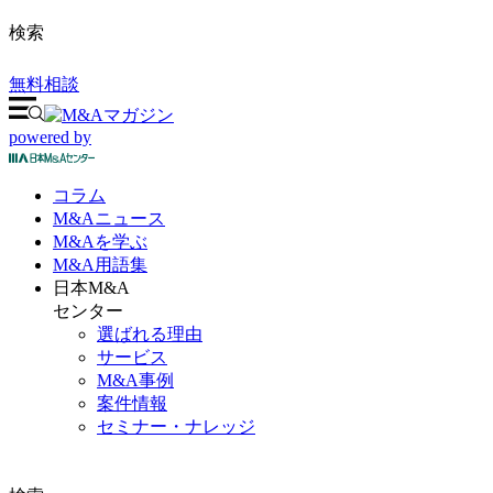
検索
無料相談
powered by
コラム
M&A
ニュース
M&Aを
学ぶ
M&A
用語集
日本M&A
センター
選ばれる理由
サービス
M&A事例
案件情報
セミナー・ナレッジ