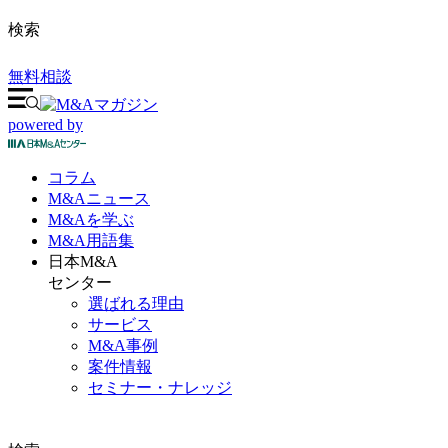
検索
無料相談
powered by
コラム
M&A
ニュース
M&Aを
学ぶ
M&A
用語集
日本M&A
センター
選ばれる理由
サービス
M&A事例
案件情報
セミナー・ナレッジ