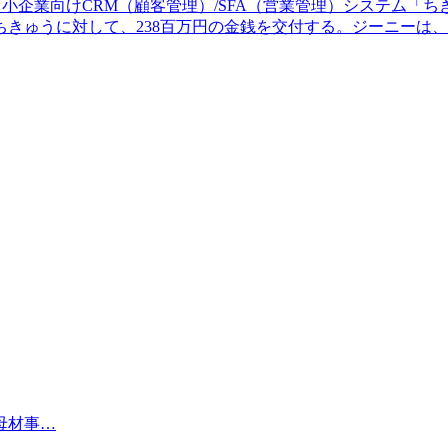
う中小企業向けCRM（顧客管理）/SFA（営業管理）システム
きゅうに対して、238百万円の金銭を交付する。ジーニーは、2
母材事…