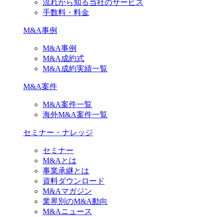
流れから知る当社のサービス
手数料・料金
M&A事例
M&A事例
M&A成約式
M&A成約実績一覧
M&A案件
M&A案件一覧
海外M&A案件一覧
セミナー・ナレッジ
セミナー
M&Aとは
事業承継とは
資料ダウンロード
M&Aマガジン
業界別のM&A動向
M&Aニュース