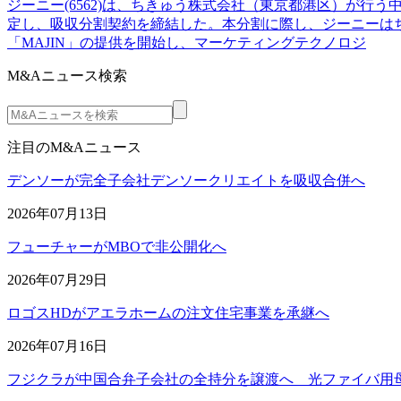
ジーニー(6562)は、ちきゅう株式会社（東京都港区）が行
定し、吸収分割契約を締結した。本分割に際し、ジーニーはち
「MAJIN」の提供を開始し、マーケティングテクノロジ
M&Aニュース検索
注目のM&Aニュース
デンソーが完全子会社デンソークリエイトを吸収合併へ
2026年07月13日
フューチャーがMBOで非公開化へ
2026年07月29日
ロゴスHDがアエラホームの注文住宅事業を承継へ
2026年07月16日
フジクラが中国合弁子会社の全持分を譲渡へ 光ファイバ用