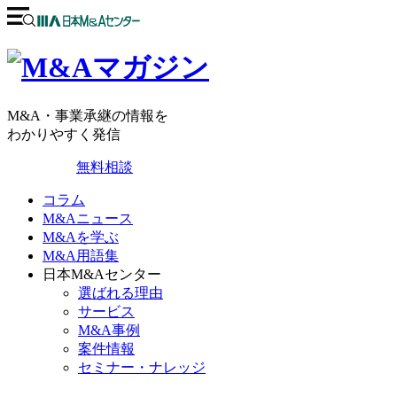
M&A・事業承継の情報を
わかりやすく発信
無料相談
コラム
M&Aニュース
M&Aを学ぶ
M&A用語集
日本M&Aセンター
選ばれる理由
サービス
M&A事例
案件情報
セミナー・ナレッジ