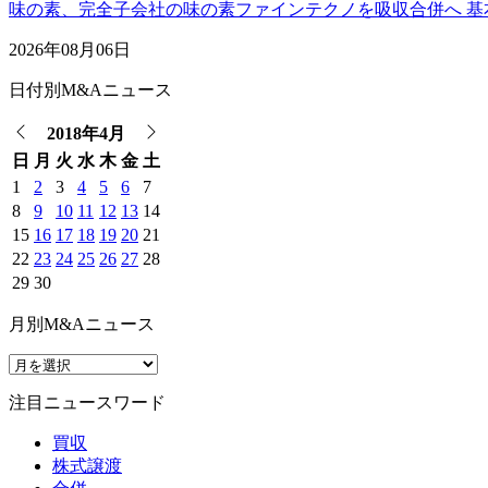
味の素、完全子会社の味の素ファインテクノを吸収合併へ 基
2026年08月06日
日付別M&Aニュース
2018年4月
日
月
火
水
木
金
土
1
2
3
4
5
6
7
8
9
10
11
12
13
14
15
16
17
18
19
20
21
22
23
24
25
26
27
28
29
30
月別M&Aニュース
注目ニュースワード
買収
株式譲渡