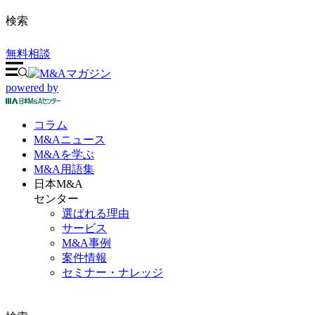
検索
無料相談
powered by
コラム
M&A
ニュース
M&Aを
学ぶ
M&A
用語集
日本M&A
センター
選ばれる理由
サービス
M&A事例
案件情報
セミナー・ナレッジ