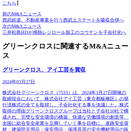
こちら
】
前のM&Aニュース
西武鉄道、不動産事業を行う西武エステートを吸収合併へ
次のM&Aニュース
三井松島HDが感熱レジロール加工のコウナンを子会社化へ
グリーンクロスに関連するM&Aニュー
ス
グリーンクロス、アイ工芸を買収
2024年03月27日
株式会社グリーンクロス（7533）は、2024年3月27日開催の
取締役会において、株式会社アイ工芸（東京都板橋区）の発
行済株式の全てを取得し、子会社化する事を決議した。株式
取得の理由グリーンクロスグループは当社と子会社10社で構
成され、完璧な安全環境の構築、快適な労働環境の創造等、
全国に総合安全産業を立脚していく事を目標に、道路安全資
材・建築防災用品・保安用品・保護具等の安全機材用品の販