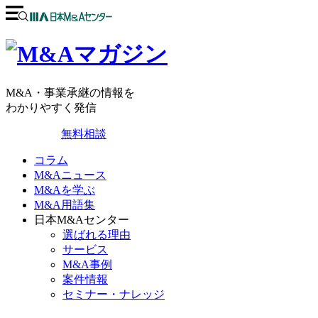
M&A・事業承継の情報を
わかりやすく発信
無料相談
コラム
M&Aニュース
M&Aを学ぶ
M&A用語集
日本M&Aセンター
選ばれる理由
サービス
M&A事例
案件情報
セミナー・ナレッジ