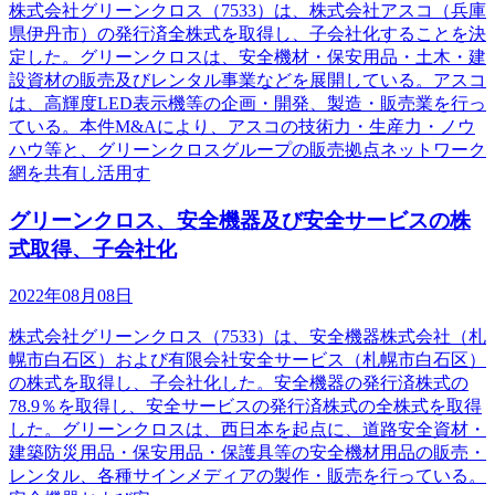
株式会社グリーンクロス（7533）は、株式会社アスコ（兵庫
県伊丹市）の発行済全株式を取得し、子会社化することを決
定した。グリーンクロスは、安全機材・保安用品・土木・建
設資材の販売及びレンタル事業などを展開している。アスコ
は、高輝度LED表示機等の企画・開発、製造・販売業を行っ
ている。本件M&Aにより、アスコの技術力・生産力・ノウ
ハウ等と、グリーンクロスグループの販売拠点ネットワーク
網を共有し活用す
グリーンクロス、安全機器及び安全サービスの株
式取得、子会社化
2022年08月08日
株式会社グリーンクロス（7533）は、安全機器株式会社（札
幌市白石区）および有限会社安全サービス（札幌市白石区）
の株式を取得し、子会社化した。安全機器の発行済株式の
78.9％を取得し、安全サービスの発行済株式の全株式を取得
した。グリーンクロスは、西日本を起点に、道路安全資材・
建築防災用品・保安用品・保護具等の安全機材用品の販売・
レンタル、各種サインメディアの製作・販売を行っている。