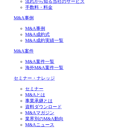
流れから知る当社のサービス
手数料・料金
M&A事例
M&A事例
M&A成約式
M&A成約実績一覧
M&A案件
M&A案件一覧
海外M&A案件一覧
セミナー・ナレッジ
セミナー
M&Aとは
事業承継とは
資料ダウンロード
M&Aマガジン
業界別のM&A動向
M&Aニュース