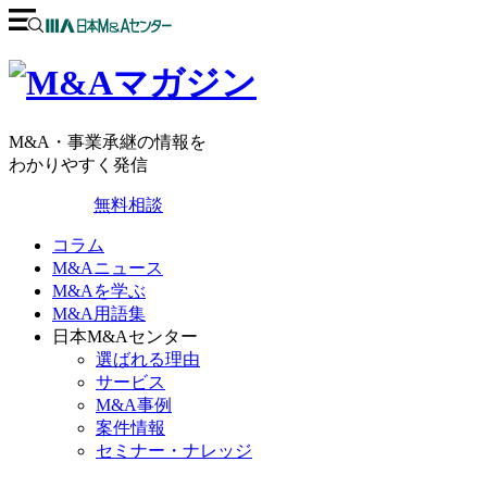
M&A・事業承継の情報を
わかりやすく発信
無料相談
コラム
M&Aニュース
M&Aを学ぶ
M&A用語集
日本M&Aセンター
選ばれる理由
サービス
M&A事例
案件情報
セミナー・ナレッジ