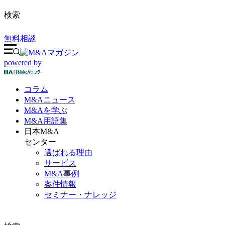
検索
無料相談
powered by
コラム
M&A
ニュース
M&Aを
学ぶ
M&A
用語集
日本M&A
センター
選ばれる理由
サービス
M&A事例
案件情報
セミナー・ナレッジ