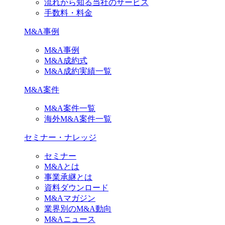
流れから知る当社のサービス
手数料・料金
M&A事例
M&A事例
M&A成約式
M&A成約実績一覧
M&A案件
M&A案件一覧
海外M&A案件一覧
セミナー・ナレッジ
セミナー
M&Aとは
事業承継とは
資料ダウンロード
M&Aマガジン
業界別のM&A動向
M&Aニュース