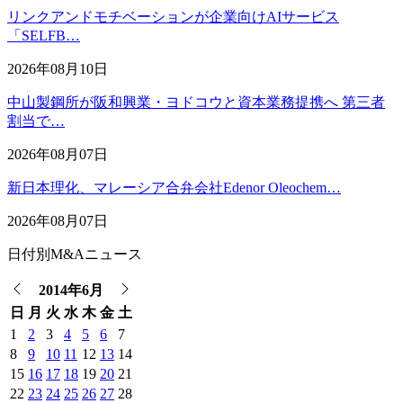
リンクアンドモチベーションが企業向けAIサービス
「SELFB…
2026年08月10日
中山製鋼所が阪和興業・ヨドコウと資本業務提携へ 第三者
割当で…
2026年08月07日
新日本理化、マレーシア合弁会社Edenor Oleochem…
2026年08月07日
日付別M&Aニュース
2014年6月
日
月
火
水
木
金
土
1
2
3
4
5
6
7
8
9
10
11
12
13
14
15
16
17
18
19
20
21
22
23
24
25
26
27
28