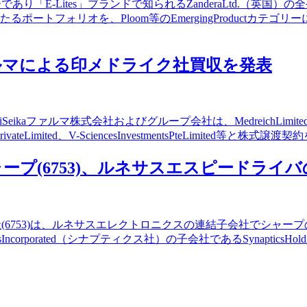
あり「E-Lites」ブランドで知られるZanderaLtd.（
の確固たるポートフォリオを、Ploom等のEmergingProdu
ikaファルマによる印メドライク社買収を発表
iSeikaファルマ株式会社およびグループ会社は、MedreichL
vateLimited、V-SciencesInvestmentsPteLimited等と株式譲渡契
シャープ(6753)、ルネサスエスピードライ
会社(6753)は、ルネサスエレクトロニクスの連結子会社でシャ
ncorporated（シナプティクス社）の子会社であるSynaptic