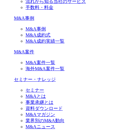
流れから知る当社のサービス
手数料・料金
M&A事例
M&A事例
M&A成約式
M&A成約実績一覧
M&A案件
M&A案件一覧
海外M&A案件一覧
セミナー・ナレッジ
セミナー
M&Aとは
事業承継とは
資料ダウンロード
M&Aマガジン
業界別のM&A動向
M&Aニュース