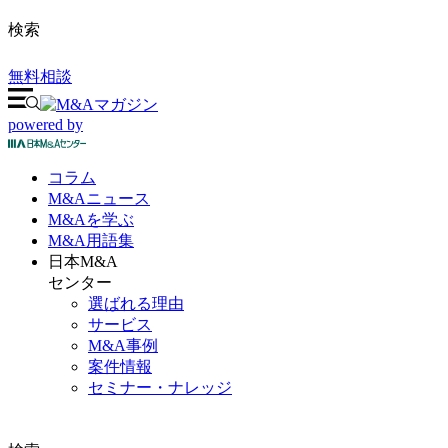
検索
無料相談
powered by
コラム
M&A
ニュース
M&Aを
学ぶ
M&A
用語集
日本M&A
センター
選ばれる理由
サービス
M&A事例
案件情報
セミナー・ナレッジ