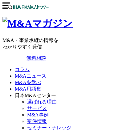
M&A・事業承継の情報を
わかりやすく発信
無料相談
コラム
M&Aニュース
M&Aを学ぶ
M&A用語集
日本M&Aセンター
選ばれる理由
サービス
M&A事例
案件情報
セミナー・ナレッジ