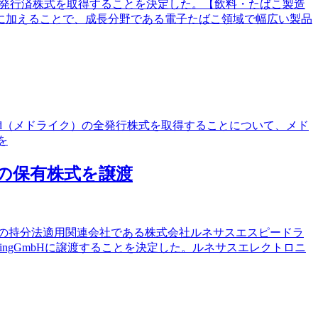
英国）の全発行済株式を取得することを決定した。【飲料・たばこ製造
ctカテゴリーに加えることで、成長分野である電子たばこ領域で幅広い製品
imited（メドライク）の全発行株式を取得することについて、メド
約を
バの保有株式を譲渡
ープの持分法適用関連会社である株式会社ルネサスエスピードラ
sHoldingGmbHに譲渡することを決定した。ルネサスエレクトロニ