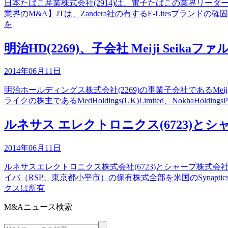
日本たばこ産業株式会社(2914)は、電子たばこの業界リーダーで
業界のM&A】JTは、Zandera社の有するE-Litesブランド
を
明治HD(2269)、子会社 Meiji Se
2014年06月11日
明治ホールディングス株式会社(2269)の事業子会社であるMeij
ライクの株主であるMedHoldings(UK)Limited、NokhaHoldingsPri
ルネサス エレクトロニクス(6723)と
2014年06月11日
ルネサスエレクトロニクス株式会社(6723)とシャープ株式
イバ（RSP、東京都小平市）の保有株式全部を米国のSynapticsI
クスは所有
M&Aニュース検索