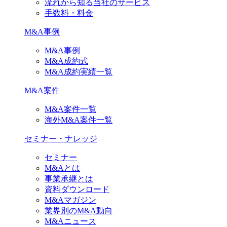
流れから知る当社のサービス
手数料・料金
M&A事例
M&A事例
M&A成約式
M&A成約実績一覧
M&A案件
M&A案件一覧
海外M&A案件一覧
セミナー・ナレッジ
セミナー
M&Aとは
事業承継とは
資料ダウンロード
M&Aマガジン
業界別のM&A動向
M&Aニュース