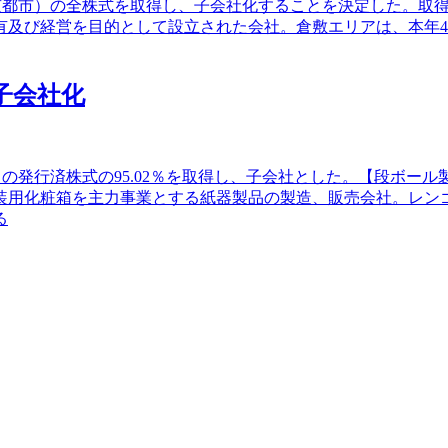
京都市）の全株式を取得し、子会社化することを決定した。取得価
有及び経営を目的として設立された会社。倉敷エリアは、本年
を子会社化
市）の発行済株式の95.02％を取得し、子会社とした。【段ボー
装用化粧箱を主力事業とする紙器製品の製造、販売会社。レン
る