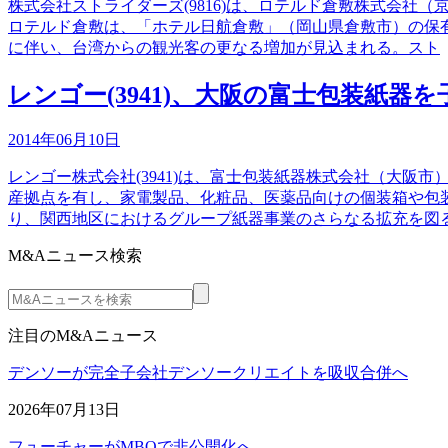
株式会社ストライダーズ(9816)は、ロテルド倉敷株式会社（
ロテルド倉敷は、「ホテル日航倉敷」（岡山県倉敷市）の保
に伴い、台湾からの観光客の更なる増加が見込まれる。スト
レンゴー(3941)、大阪の富士包装紙器
2014年06月10日
レンゴー株式会社(3941)は、富士包装紙器株式会社（大阪
産拠点を有し、家電製品、化粧品、医薬品向けの個装箱や包
り、関西地区におけるグループ紙器事業のさらなる拡充を図
M&Aニュース検索
注目のM&Aニュース
デンソーが完全子会社デンソークリエイトを吸収合併へ
2026年07月13日
フューチャーがMBOで非公開化へ