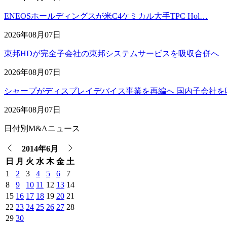
ENEOSホールディングスが米C4ケミカル大手TPC Hol…
2026年08月07日
東邦HDが完全子会社の東邦システムサービスを吸収合併へ
2026年08月07日
シャープがディスプレイデバイス事業を再編へ 国内子会社を
2026年08月07日
日付別M&Aニュース
2014年6月
日
月
火
水
木
金
土
1
2
3
4
5
6
7
8
9
10
11
12
13
14
15
16
17
18
19
20
21
22
23
24
25
26
27
28
29
30