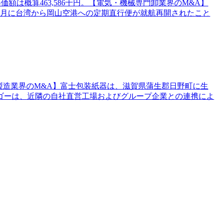
額は概算463,586千円。【電気・機械専門卸業界のM&A】
4月に台湾から岡山空港への定期直行便が就航再開されたこと
ル製造業界のM&A】富士包装紙器は、滋賀県蒲生郡日野町に生
ゴーは、近隣の自社直営工場およびグループ企業との連携によ