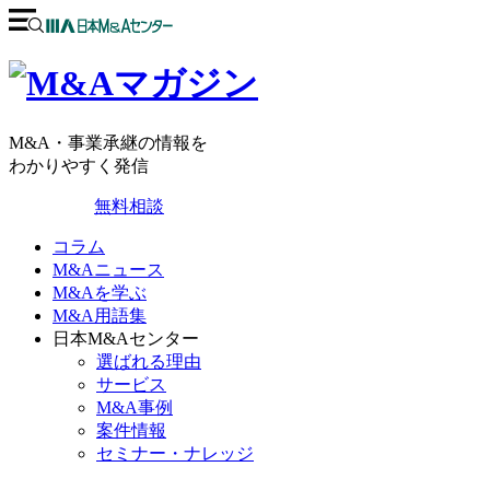
M&A・事業承継の情報を
わかりやすく発信
無料相談
コラム
M&Aニュース
M&Aを学ぶ
M&A用語集
日本M&Aセンター
選ばれる理由
サービス
M&A事例
案件情報
セミナー・ナレッジ