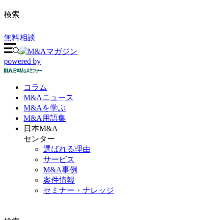
検索
無料相談
powered by
コラム
M&A
ニュース
M&Aを
学ぶ
M&A
用語集
日本M&A
センター
選ばれる理由
サービス
M&A事例
案件情報
セミナー・ナレッジ