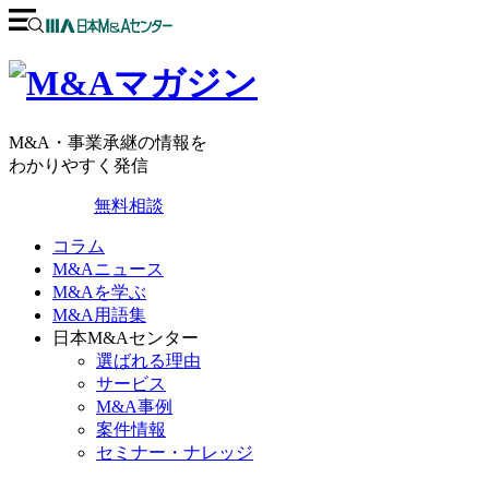
M&A・事業承継の情報を
わかりやすく発信
無料相談
コラム
M&Aニュース
M&Aを学ぶ
M&A用語集
日本M&Aセンター
選ばれる理由
サービス
M&A事例
案件情報
セミナー・ナレッジ