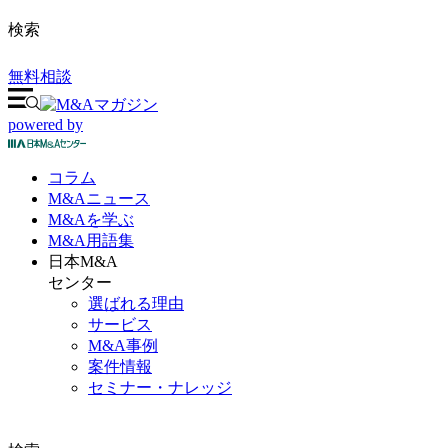
検索
無料相談
powered by
コラム
M&A
ニュース
M&Aを
学ぶ
M&A
用語集
日本M&A
センター
選ばれる理由
サービス
M&A事例
案件情報
セミナー・ナレッジ