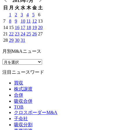
2013年7月
日
月
火
水
木
金
土
1
2
3
4
5
6
7
8
9
10
11
12
13
14
15
16
17
18
19
20
21
22
23
24
25
26
27
28
29
30
31
月別M&Aニュース
注目ニュースワード
買収
株式譲渡
合併
吸収合併
TOB
クロスボーダーM&A
子会社
吸収分割