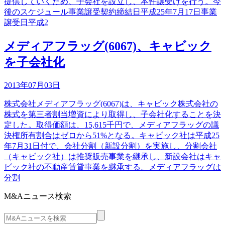
提供していくため、子会社を設立し、本件譲受けを行う。今
後のスケジュール事業譲受契約締結日平成25年7月17日事業
譲受日平成2
メディアフラッグ(6067)、キャビック
を子会社化
2013年07月03日
株式会社メディアフラッグ(6067)は、キャビック株式会社の
株式を第三者割当増資により取得し、子会社化することを決
定した。取得価額は、15,615千円で、メディアフラッグの議
決権所有割合はゼロから51%となる。キャビック社は平成25
年7月31日付で、会社分割（新設分割）を実施し、分割会社
（キャビック社）は推奨販売事業を継承し、新設会社はキャ
ビック社の不動産賃貸事業を継承する。メディアフラッグは
分割
M&Aニュース検索