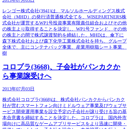
2013年07月03日
レンゴー株式会社(3941)は、マルソルホールディングス株式
会社（MHD）の発行済普通株式全てを、WISEPARTNERS株
式会社が運営するWP1号投資事業有限責任組合およびその他
の株主より取得することを決定し、WP1号ファンド、その他
の株主との間で株式譲渡契約を締結した。MHDは、傘下に
森下株式会社および森下化学工業株式会社を持ち、グループ
全体で、主にコンテナバッグ事業、産業用樹脂シート事業、
樹
コロプラ(3668)、子会社がパンカクか
ら事業譲受けへ
2013年07月03日
株式会社コロプラ(3668)は、株式会社パンカクからパンカク
社が営むスマートフォン向けミドルウェア事業及びウェブサ
ービス開発運用事業を設立予定の子会社が譲り受ける旨の基
本合意書を締結することを決定した。コロプラは、国内外市
場向けに高品質なゲームアプリサービスをより迅速に開発・