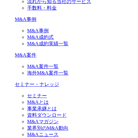
流れから知る当社のサービス
手数料・料金
M&A事例
M&A事例
M&A成約式
M&A成約実績一覧
M&A案件
M&A案件一覧
海外M&A案件一覧
セミナー・ナレッジ
セミナー
M&Aとは
事業承継とは
資料ダウンロード
M&Aマガジン
業界別のM&A動向
M&Aニュース