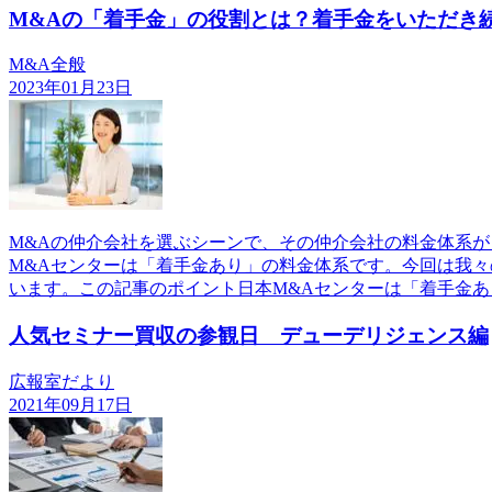
M&Aの「着手金」の役割とは？着手金をいただき
M&A全般
2023年01月23日
M&Aの仲介会社を選ぶシーンで、その仲介会社の料金体系
M&Aセンターは「着手金あり」の料金体系です。今回は我々
います。この記事のポイント日本M&Aセンターは「着手金あ
人気セミナー買収の参観日 デューデリジェンス編
広報室だより
2021年09月17日