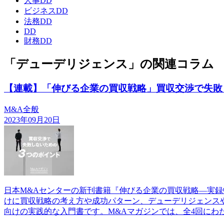
人事DD
ビジネスDD
法務DD
DD
財務DD
「デューデリジェンス」の関連コラム
【連載】「伸びる企業の買収戦略」買収交渉で失敗
M&A全般
2023年09月20日
日本M&Aセンターの新刊書籍『伸びる企業の買収戦略―実録中
けに買収戦略の考え方や成功パターン、デューデリジェンスや
向けの実践的な入門書です。M&Aマガジンでは、全4回にわ