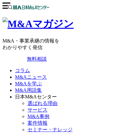
M&A・事業承継の情報を
わかりやすく発信
無料相談
コラム
M&Aニュース
M&Aを学ぶ
M&A用語集
日本M&Aセンター
選ばれる理由
サービス
M&A事例
案件情報
セミナー・ナレッジ