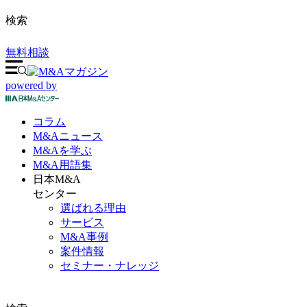
検索
無料相談
powered by
コラム
M&A
ニュース
M&Aを
学ぶ
M&A
用語集
日本M&A
センター
選ばれる理由
サービス
M&A事例
案件情報
セミナー・ナレッジ