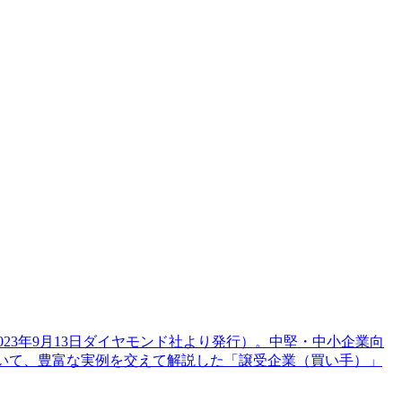
23年9月13日ダイヤモンド社より発行）。中堅・中小企業向
ついて、豊富な実例を交えて解説した「譲受企業（買い手）」