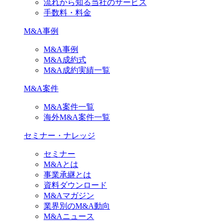
流れから知る当社のサービス
手数料・料金
M&A事例
M&A事例
M&A成約式
M&A成約実績一覧
M&A案件
M&A案件一覧
海外M&A案件一覧
セミナー・ナレッジ
セミナー
M&Aとは
事業承継とは
資料ダウンロード
M&Aマガジン
業界別のM&A動向
M&Aニュース