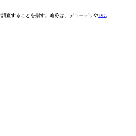
に調査することを指す。略称は、デューデリや
DD
。