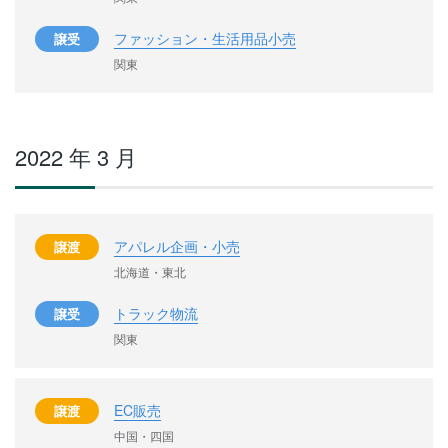
ファッション・生活用品小売
譲受
関東
2022 年 3 月
アパレル企画・小売
譲渡
北海道・東北
トラック物流
譲受
関東
EC販売
譲渡
中国・四国