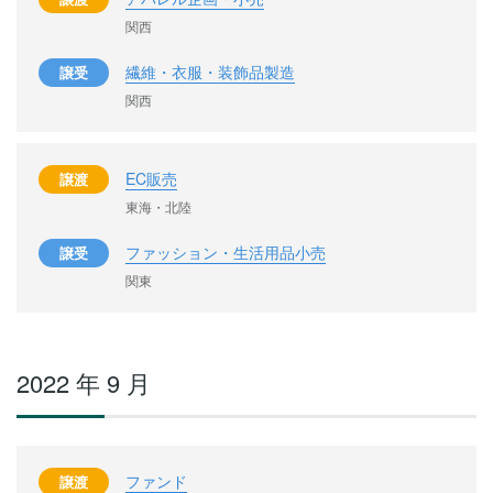
関西
繊維・衣服・装飾品製造
譲受
関西
EC販売
譲渡
東海・北陸
ファッション・生活用品小売
譲受
関東
2022 年 9 月
ファンド
譲渡