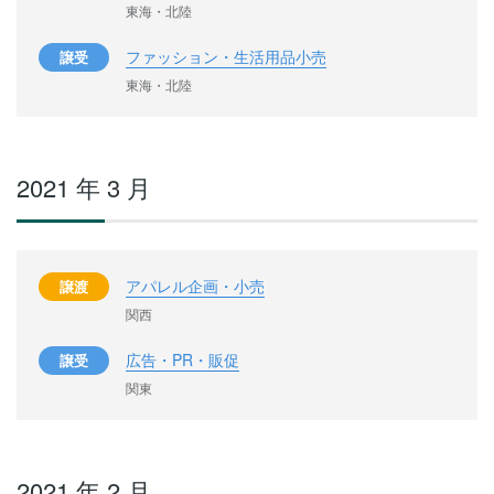
東海・北陸
ファッション・生活用品小売
譲受
東海・北陸
2021 年 3 月
アパレル企画・小売
譲渡
関西
広告・PR・販促
譲受
関東
2021 年 2 月