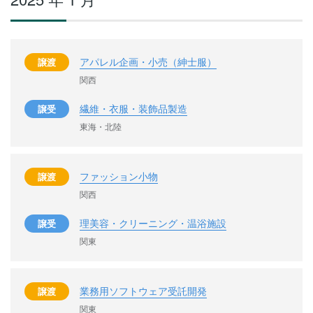
アパレル企画・小売（紳士服）
譲渡
関西
繊維・衣服・装飾品製造
譲受
東海・北陸
ファッション小物
譲渡
関西
理美容・クリーニング・温浴施設
譲受
関東
業務用ソフトウェア受託開発
譲渡
関東