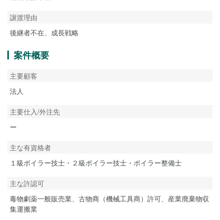
譲渡理由
後継者不在、成長戦略
案件概要
主要顧客
法人
主要仕入/外注先
ー
主な有資格者
１級ボイラー技士・２級ボイラー技士・ボイラー整備士
主な許認可
毒物劇薬一般販売業、古物商（機械工具商）許可、産業廃棄物収
集運搬業