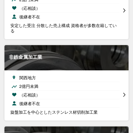
（応相談）
後継者不在
安定した受注 分散した売上構成 資格者が多数在籍してい
る
非鉄金属加工業
関西地方
2億円未満
（応相談）
後継者不在
旋盤加工を中心としたステンレス材切削加工業