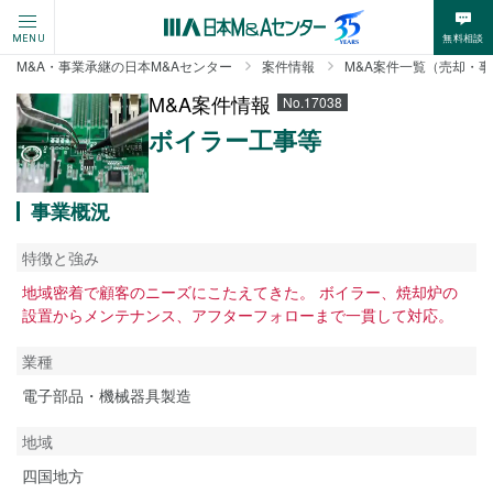
無料相談
MENU
M&A・事業承継の日本M&Aセンター
案件情報
M&A案件一覧（売却・
M&A案件情報
No.17038
ボイラー工事等
事業概況
特徴と強み
地域密着で顧客のニーズにこたえてきた。 ボイラー、焼却炉の
設置からメンテナンス、アフターフォローまで一貫して対応。
業種
電子部品・機械器具製造
地域
四国地方