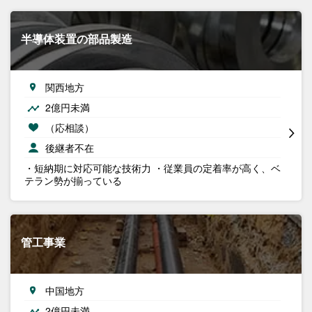
半導体装置の部品製造
関西地方
2億円未満
（応相談）
後継者不在
・短納期に対応可能な技術力 ・従業員の定着率が高く、ベ
テラン勢が揃っている
管工事業
中国地方
2億円未満