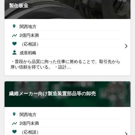
製缶板金
関西地方
2億円未満
（応相談）
成長戦略
・普段から品質に拘った仕事に努めることで、取引先から
厚い信頼を得ている。 ・設計…
繊維メーカー向け製造装置部品等の卸売
関西地方
2億円未満
（応相談）