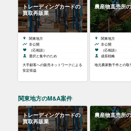
トレーディングカードの
農産物直売所
買取再販業
関東地方
関東地方
非公開
非公開
（応相談）
（応相談）
選択と集中のため
成長戦略
大手顧客への販売ネットワークによる
地元農家数千件との取
安定収益
関東地方のM&A案件
トレーディングカードの
農産物直売所
買取再販業