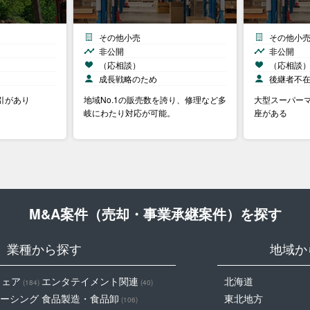
その他小売
その他小
非公開
非公開
（応相談）
（応相談
成長戦略のため
後継者不
引があり
地域No.1の販売数を誇り、修理など多
大型スーパー
岐にわたり対応が可能。
座がある
M&A案件（売却・事業承継案件）を探す
業種から探す
地域か
ウェア
エンタテイメント関連
北海道
(184)
(40)
ーシング
食品製造・食品卸
東北地方
(106)