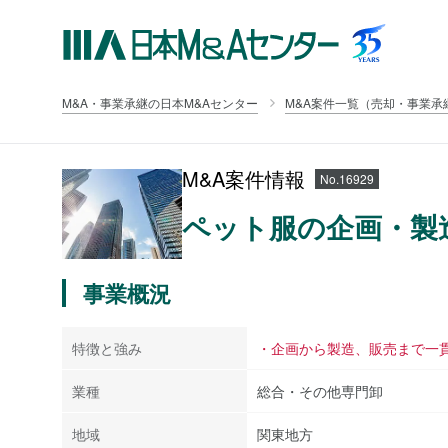
M&A・事業承継の日本M&Aセンター
M&A案件一覧（売却・事業承
M&A案件情報
No.16929
ペット服の企画・製
事業概況
特徴と強み
・企画から製造、販売まで一
業種
総合・その他専門卸
地域
関東地方