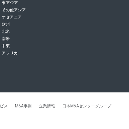
東アジア
その他アジア
オセアニア
欧州
北米
南米
中東
アフリカ
ビス
M&A事例
企業情報
日本M&Aセンターグループ