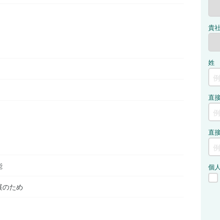
能
展のため