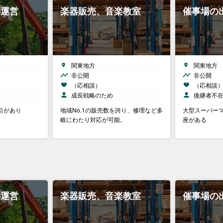
の運営
楽器販売、音楽教室
催事場の
関東地方
関東地方
非公開
非公開
（応相談）
（応相談
成長戦略のため
後継者不
引があり
地域No.1の販売数を誇り、修理など多
大型スーパー
岐にわたり対応が可能。
座がある
の運営
楽器販売、音楽教室
催事場の