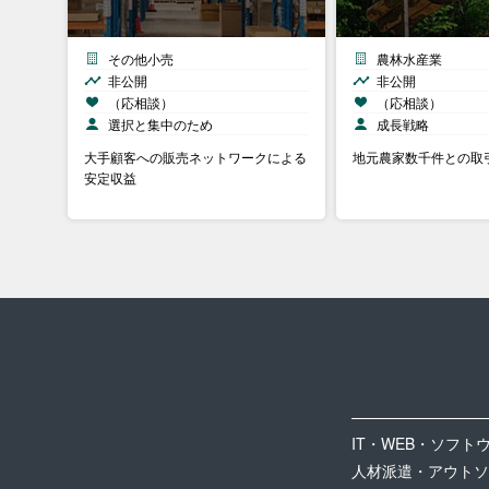
その他小売
農林水産業
非公開
非公開
（応相談）
（応相談）
選択と集中のため
成長戦略
大手顧客への販売ネットワークによる
地元農家数千件との取
安定収益
IT・WEB・ソフト
人材派遣・アウトソ