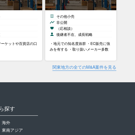
売
その他小売
非公開
）
（応相談）
在
後継者不在、成長戦略
マーケットや百貨店の口
・地元での知名度抜群 ・EC販売に強
みを有する ・取り扱いメーカー多数
関東地方の全てのM&A案件を見る
ら探す
海外
東南アジア