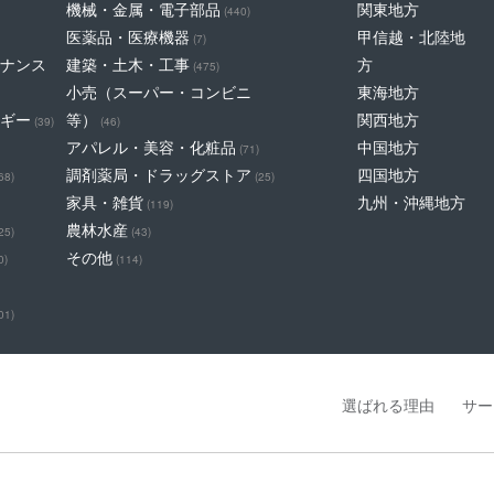
機械・金属・電子部品
関東地方
(440)
医薬品・医療機器
甲信越・北陸地
(7)
ナンス
建築・土木・工事
方
(475)
小売（スーパー・コンビニ
東海地方
ギー
等）
関西地方
(39)
(46)
アパレル・美容・化粧品
中国地方
(71)
調剤薬局・ドラッグストア
四国地方
68)
(25)
家具・雑貨
九州・沖縄地方
(119)
農林水産
25)
(43)
その他
0)
(114)
01)
選ばれる理由
サー