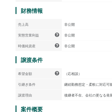
財務情報
売上高
非公開
実態営業利益
非公開
時価純資産
非公開
譲渡条件
希望金額
（応相談）
引継ぎ条件
継続勤務想定・柔軟に対応可
譲渡理由
後継者不在、会社の更なる発
案件概要