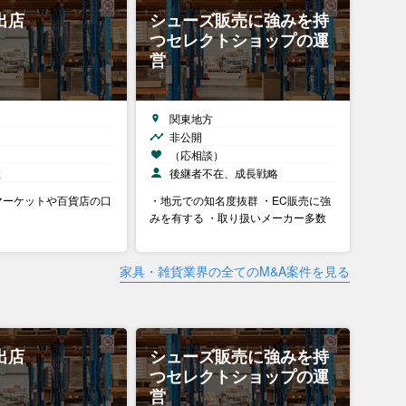
出店
シューズ販売に強みを持
つセレクトショップの運
営
関東地方
非公開
）
（応相談）
在
後継者不在、成長戦略
マーケットや百貨店の口
・地元での知名度抜群 ・EC販売に強
みを有する ・取り扱いメーカー多数
家具・雑貨業界の全てのM&A案件を見る
出店
シューズ販売に強みを持
つセレクトショップの運
営