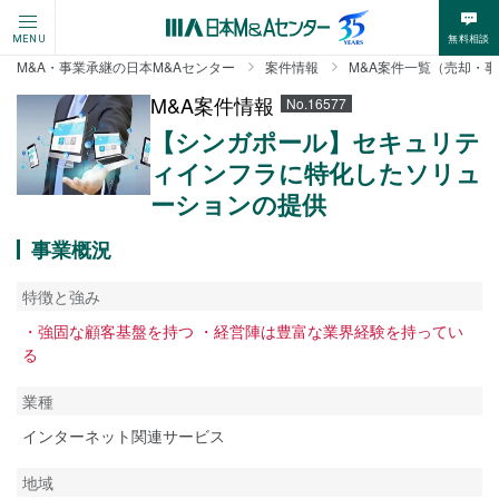
無料相談
MENU
M&A・事業承継の日本M&Aセンター
案件情報
M&A案件一覧（売却・
M&A案件情報
No.16577
【シンガポール】セキュリテ
ィインフラに特化したソリュ
ーションの提供
事業概況
特徴と強み
・強固な顧客基盤を持つ ・経営陣は豊富な業界経験を持ってい
る
業種
インターネット関連サービス
地域