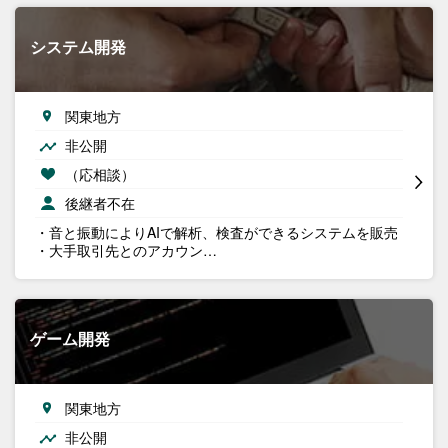
システム開発
関東地方
非公開
（応相談）
後継者不在
・音と振動によりAIで解析、検査ができるシステムを販売
・大手取引先とのアカウン…
ゲーム開発
関東地方
非公開