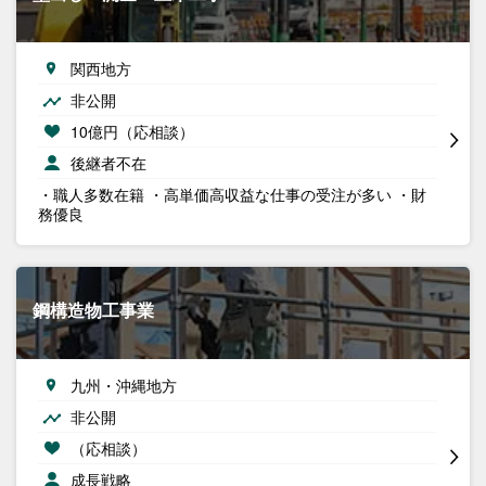
関西地方
非公開
10億円（応相談）
後継者不在
・職人多数在籍 ・高単価高収益な仕事の受注が多い ・財
務優良
鋼構造物工事業
九州・沖縄地方
非公開
（応相談）
成長戦略