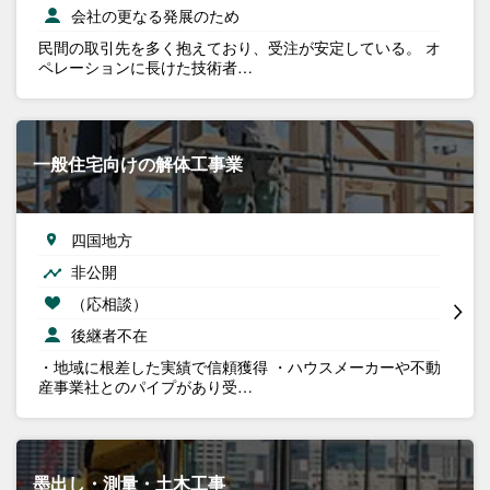
会社の更なる発展のため
民間の取引先を多く抱えており、受注が安定している。 オ
ペレーションに長けた技術者…
一般住宅向けの解体工事業
四国地方
非公開
（応相談）
後継者不在
・地域に根差した実績で信頼獲得 ・ハウスメーカーや不動
産事業社とのパイプがあり受…
墨出し・測量・土木工事