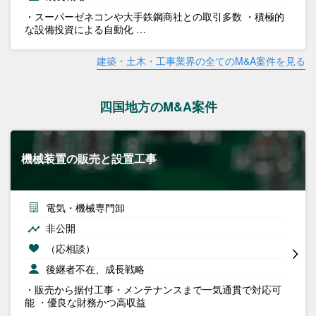
・スーパーゼネコンや大手鉄鋼商社との取引多数 ・積極的
な設備投資による自動化 …
建築・土木・工事業界の全てのM&A案件を見る
四国地方のM&A案件
機械装置の販売と設置工事
電気・機械専門卸
非公開
（応相談）
後継者不在、成長戦略
・販売から据付工事・メンテナンスまで一気通貫で対応可
能 ・優良な財務かつ高収益