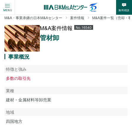
無料相談
MENU
M&A・事業承継の日本M&Aセンター
案件情報
M&A案件一覧（売却・
M&A案件情報
No.16540
管材卸
事業概況
特徴と強み
多数の取引先
業種
建材・金属材料等卸売業
地域
四国地方