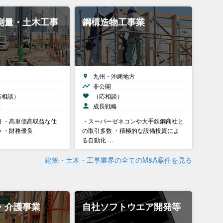
測量・土木工事
鋼構造物工事業
九州・沖縄地方
非公開
応相談）
（応相談）
在
成長戦略
 ・高単価高収益な仕
・スーパーゼネコンや大手鉄鋼商社と
 ・財務優良
の取引多数 ・積極的な設備投資によ
る自動化 …
建築・土木・工事業界の全てのM&A案件を見る
・介護事業
自社ソフトウエア開発等