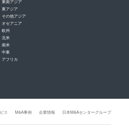
東南アジア
東アジア
その他アジア
オセアニア
欧州
北米
南米
中東
アフリカ
ビス
M&A事例
企業情報
日本M&Aセンターグループ