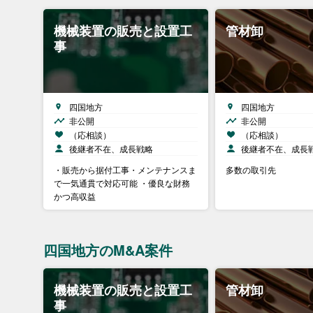
機械装置の販売と設置工
管材卸
事
四国地方
四国地方
非公開
非公開
（応相談）
（応相談）
後継者不在、成長戦略
後継者不在、成長
・販売から据付工事・メンテナンスま
多数の取引先
で一気通貫で対応可能 ・優良な財務
かつ高収益
四国地方のM&A案件
機械装置の販売と設置工
管材卸
事