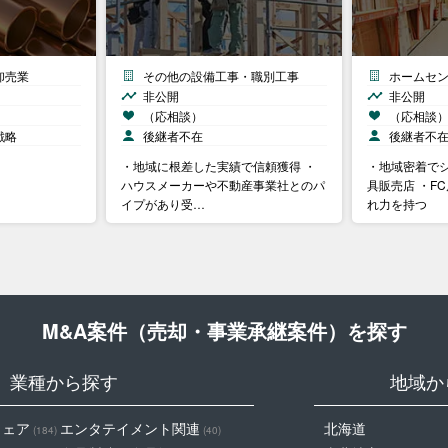
卸売業
その他の設備工事・職別工事
ホームセ
非公開
非公開
（応相談）
（応相談
戦略
後継者不在
後継者不
・地域に根差した実績で信頼獲得 ・
・地域密着で
ハウスメーカーや不動産事業社とのパ
具販売店 ・F
イプがあり受…
れ力を持つ
M&A案件（売却・事業承継案件）を探す
業種から探す
地域か
ウェア
エンタテイメント関連
北海道
(184)
(40)