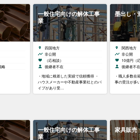
一般住宅向けの解体工事
墨出し・
業
四国地方
関西地方
非公開
非公開
（応相談）
10億円（
戦略
後継者不在
後継者不
・地域に根差した実績で信頼獲得 ・
・職人多数在籍
ハウスメーカーや不動産事業社とのパ
事の受注が多い
イプがあり受…
一般住宅向けの解体工事
家具販売
業