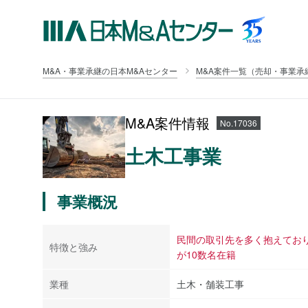
M&A・事業承継の日本M&Aセンター
M&A案件一覧（売却・事業承
M&A案件情報
No.17036
土木工事業
事業概況
民間の取引先を多く抱えてお
特徴と強み
が10数名在籍
業種
土木・舗装工事