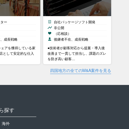
ンター
自社パッケージソフト開発
非公開
）
（応相談）
在、成長戦略
後継者不在、成長戦略
シェアを獲得している家
●技術者が顧客対応から提案・導入後
C店として安定的な仕入
改善まで一貫して担当し、課題のズレ
を防ぎ高い顧客…
四国地方の全てのM&A案件を見る
ら探す
海外