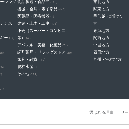
ーシング
食品製造・食品卸
東北地方
(106)
機械・金属・電子部品
関東地方
(440)
医薬品・医療機器
甲信越・北陸地
(7)
ナンス
建築・土木・工事
方
(475)
小売（スーパー・コンビニ
東海地方
ギー
等）
関西地方
(39)
(46)
アパレル・美容・化粧品
中国地方
(71)
調剤薬局・ドラッグストア
四国地方
68)
(25)
家具・雑貨
九州・沖縄地方
(119)
農林水産
25)
(43)
その他
0)
(114)
01)
選ばれる理由
サー