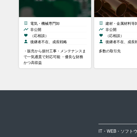
電気・機械専門卸
建材・金属材料等
非公開
非公開
（応相談）
（応相談）
後継者不在、成長戦略
後継者不在、成長
・販売から据付工事・メンテナンスま
多数の取引先
で一気通貫で対応可能 ・優良な財務
かつ高収益
IT・WEB・ソフト