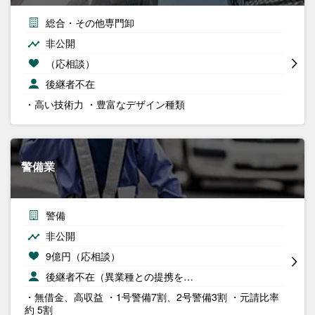
総合・その他専門卸
非公開
（応相談）
後継者不在
・高い技術力 ・豊富なデザイン種類
警備業
警備
非公開
9億円（応相談）
後継者不在（異業種との提携を…
・無借金、高収益 ・1号警備7割、2号警備3割 ・元請比率
約 5割