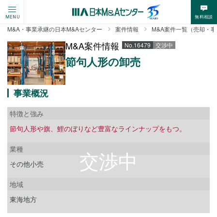
無料相談
MENU
M&A・事業承継の日本M&Aセンター
案件情報
M&A案件一覧（売却・
M&A案件情報
No.16479
交渉中
節句人形の卸売
事業概況
特徴と強み
節句人形や旗、鯉のぼりなど豊富なラインナップをもつ。
業種
その他小売
地域
東海地方