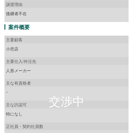
譲渡理由
後継者不在
案件概要
主要顧客
小売店
主要仕入/外注先
人形メーカー
主な有資格者
ｰ
主な許認可
特になし
正社員・契約社員数