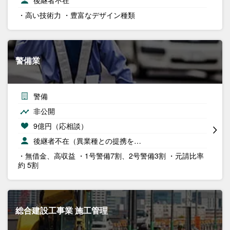
後継者不在
・高い技術力 ・豊富なデザイン種類
警備業
警備
非公開
9億円（応相談）
後継者不在（異業種との提携を…
・無借金、高収益 ・1号警備7割、2号警備3割 ・元請比率
約 5割
総合建設工事業 施工管理