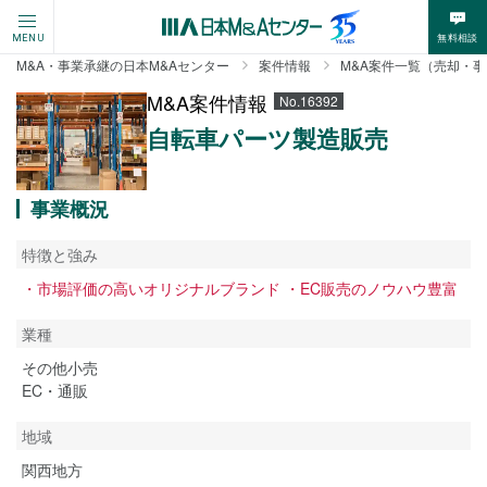
無料相談
MENU
M&A・事業承継の日本M&Aセンター
案件情報
M&A案件一覧（売却・
M&A案件情報
No.16392
自転車パーツ製造販売
事業概況
特徴と強み
・市場評価の高いオリジナルブランド ・EC販売のノウハウ豊富
業種
その他小売
EC・通販
地域
関西地方