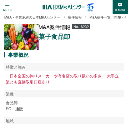
無料相談
MENU
M&A・事業承継の日本M&Aセンター
案件情報
M&A案件一覧（売却・
M&A案件情報
No.16232
菓子食品卸
事業概況
特徴と強み
・日本全国の拘りメーカーや有名店の取り扱いの多さ ・大手企
業とも直接取引口座あり
業種
食品卸
EC・通販
地域