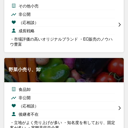
その他小売
非公開
（応相談）
成長戦略
・市場評価の高いオリジナルブランド ・EC販売のノウハ
ウ豊富
野菜小売り、卸
食品卸
非公開
（応相談）
後継者不在
・立地がよく売り上げが多い ・知名度を有しており、固定
客が多い ・実態高収益企業