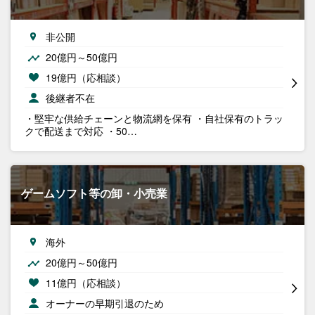
非公開
20億円～50億円
19億円（応相談）
後継者不在
・堅牢な供給チェーンと物流網を保有 ・自社保有のトラッ
クで配送まで対応 ・50…
ゲームソフト等の卸・小売業
海外
20億円～50億円
11億円（応相談）
オーナーの早期引退のため