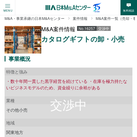
無料相談
MENU
M&A・事業承継の日本M&Aセンター
案件情報
M&A案件一覧（売却・
M&A案件情報
No.16257
交渉中
カタログギフトの卸・小売
事業概況
特徴と強み
・数十年間一貫した黒字経営を続けている ・在庫を極力持たな
いビジネスモデルのため、資金繰りに余裕がある
業種
その他小売
地域
関東地方