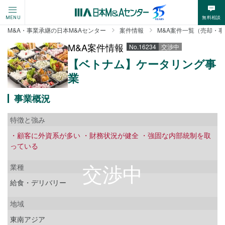
無料相談
MENU
M&A・事業承継の日本M&Aセンター
案件情報
M&A案件一覧（売却・
M&A案件情報
No.16234
交渉中
【ベトナム】ケータリング事
業
事業概況
特徴と強み
・顧客に外資系が多い ・財務状況が健全 ・強固な内部統制を取
っている
業種
給食・デリバリー
地域
東南アジア