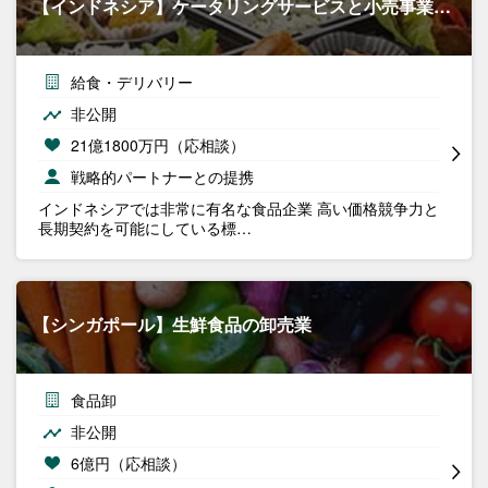
【インドネシア】ケータリングサービスと小売事業…
給食・デリバリー
非公開
21億1800万円（応相談）
戦略的パートナーとの提携
インドネシアでは非常に有名な食品企業 高い価格競争力と
長期契約を可能にしている標…
【シンガポール】生鮮食品の卸売業
食品卸
非公開
6億円（応相談）