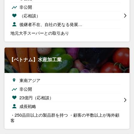
非公開
（応相談）
後継者不在、自社の更なる発展…
地元大手スーパーとの取引あり
【ベトナム】水産加工業
東南アジア
非公開
23億円（応相談）
成長戦略
・250品目以上の製品群を持つ ・顧客の半数以上が海外顧
客