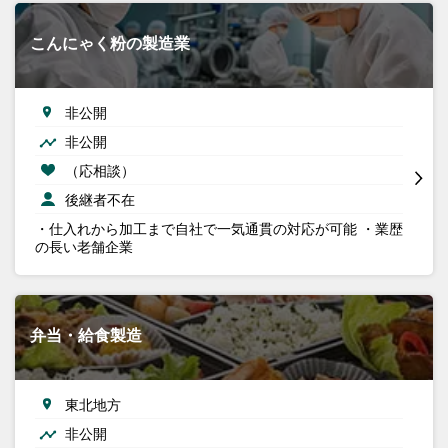
こんにゃく粉の製造業
非公開
非公開
（応相談）
後継者不在
・仕入れから加工まで自社で一気通貫の対応が可能 ・業歴
の長い老舗企業
弁当・給食製造
東北地方
非公開