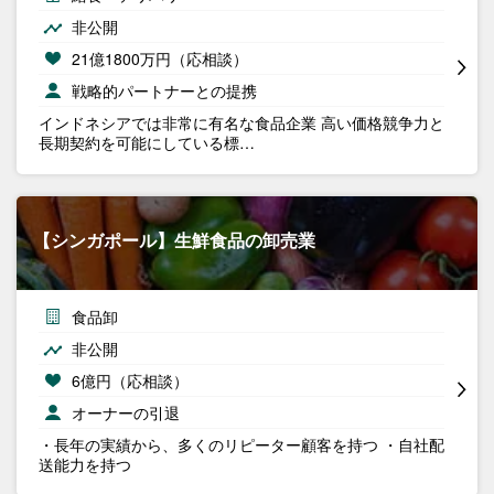
非公開
21億1800万円（応相談）
戦略的パートナーとの提携
インドネシアでは非常に有名な食品企業 高い価格競争力と
長期契約を可能にしている標…
【シンガポール】生鮮食品の卸売業
食品卸
非公開
6億円（応相談）
オーナーの引退
・長年の実績から、多くのリピーター顧客を持つ ・自社配
送能力を持つ