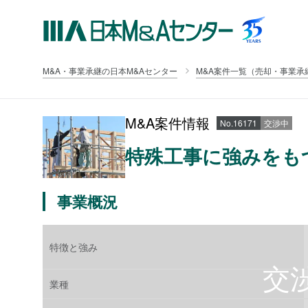
M&A・事業承継の日本M&Aセンター
M&A案件一覧（売却・事業承
M&A案件情報
No.16171
交渉中
特殊工事に強みをも
事業概況
特徴と強み
業種