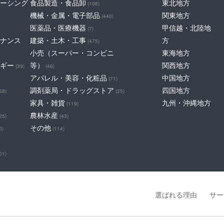
ーシング
食品製造・食品卸
東北地方
(106)
機械・金属・電子部品
関東地方
(440)
医薬品・医療機器
甲信越・北陸地
(7)
ナンス
建築・土木・工事
方
(475)
小売（スーパー・コンビニ
東海地方
ギー
等）
関西地方
(39)
(46)
アパレル・美容・化粧品
中国地方
(71)
調剤薬局・ドラッグストア
四国地方
68)
(25)
家具・雑貨
九州・沖縄地方
(119)
農林水産
25)
(43)
その他
0)
(114)
01)
選ばれる理由
サー