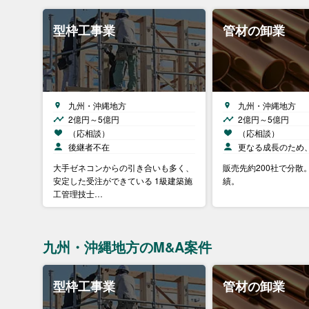
型枠工事業
管材の卸業
九州・沖縄地方
九州・沖縄地方
2億円～5億円
2億円～5億円
（応相談）
（応相談）
後継者不在
更なる成長のため
大手ゼネコンからの引き合いも多く、
販売先約200社で分散
安定した受注ができている 1級建築施
績。
工管理技士…
九州・沖縄地方のM&A案件
型枠工事業
管材の卸業