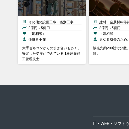
その他の設備工事・職別工事
建材・金属材料等
2億円～5億円
2億円～5億円
（応相談）
（応相談）
後継者不在
更なる成長のため
大手ゼネコンからの引き合いも多く、
販売先約200社で分散
安定した受注ができている 1級建築施
績。
工管理技士…
IT・WEB・ソフト