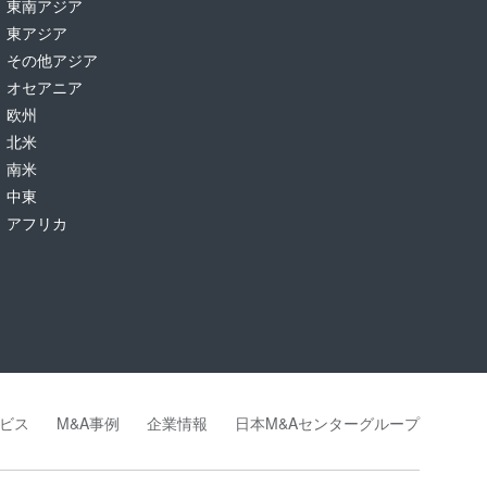
東南アジア
東アジア
その他アジア
オセアニア
欧州
北米
南米
中東
アフリカ
ビス
M&A事例
企業情報
日本M&Aセンターグループ