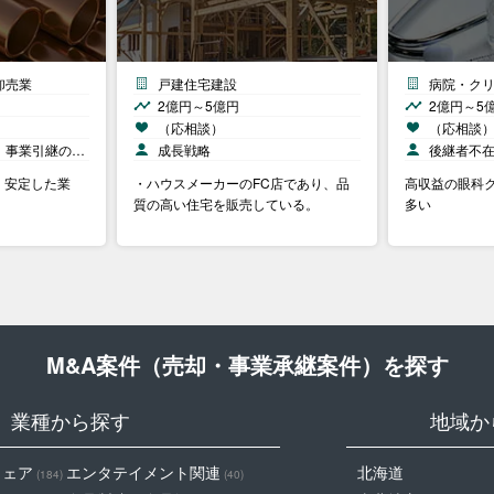
卸売業
戸建住宅建設
病院・ク
2億円～5億円
2億円～5
（応相談）
（応相談
、事業引継の…
成長戦略
後継者不
。安定した業
・ハウスメーカーのFC店であり、品
高収益の眼科ク
質の高い住宅を販売している。
多い
M&A案件（売却・事業承継案件）を探す
業種から探す
地域か
ウェア
エンタテイメント関連
北海道
(184)
(40)