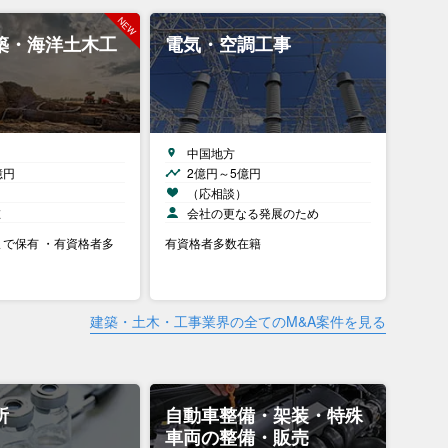
築・海洋土木工
電気・空調工事
中国地方
億円
2億円～5億円
）
（応相談）
在
会社の更なる発展のため
で保有 ・有資格者多
有資格者多数在籍
建築・土木・工事業界の全てのM&A案件を見る
所
自動車整備・架装・特殊
車両の整備・販売