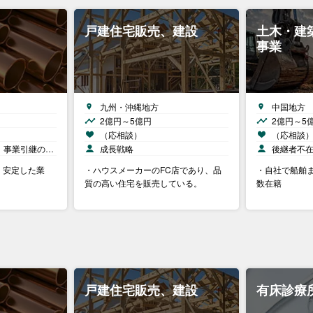
戸建住宅販売、建設
土木・建
事業
九州・沖縄地方
中国地方
2億円～5億円
2億円～5
（応相談）
（応相談
、事業引継の…
成長戦略
後継者不
。安定した業
・ハウスメーカーのFC店であり、品
・自社で船舶ま
質の高い住宅を販売している。
数在籍
戸建住宅販売、建設
有床診療