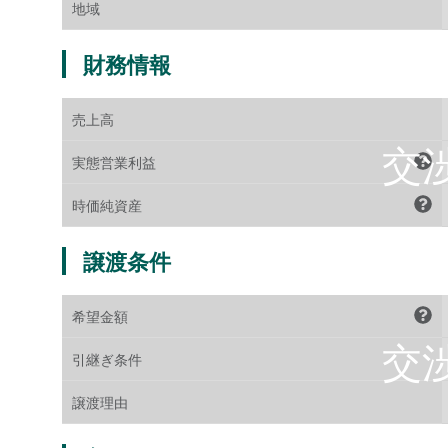
地域
財務情報
売上高
実態営業利益
時価純資産
譲渡条件
希望金額
引継ぎ条件
譲渡理由