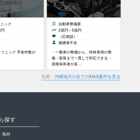
リニック
自動車整備業
億円
2億円～5億円
）
（応相談）
在
後継者不在
リニック 手術件数が
・一般車の整備から、特殊車両の整
備・架装まで一貫して対応できる ・
資格保有者が多…
九州・沖縄地方の全てのM&A案件を見る
ら探す
海外