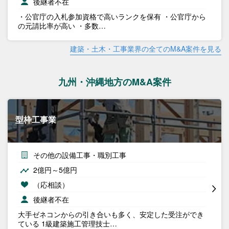
後継者不在
・公官庁の入札参加資格で高いランクを保有 ・公官庁から
の元請比率が高い ・多数…
建築・土木・工事業界の全てのM&A案件を見る
九州・沖縄地方のM&A案件
型枠工事業
その他の設備工事・職別工事
2億円～5億円
（応相談）
後継者不在
大手ゼネコンからの引き合いも多く、安定した受注ができ
ている 1級建築施工管理技士…