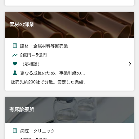
管材の卸業
建材・金属材料等卸売業
2億円～5億円
（応相談）
更なる成長のため、事業引継の…
販売先約200社で分散。安定した業績。
有床診療所
病院・クリニック