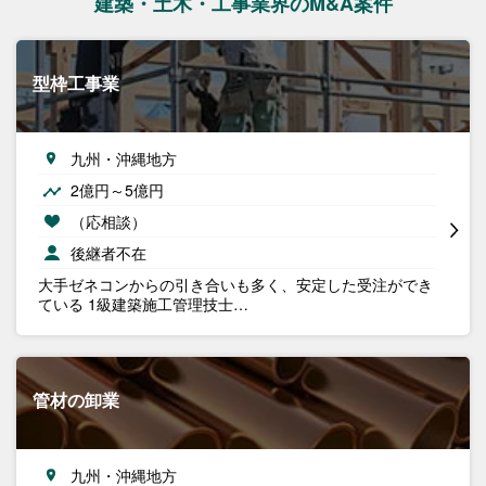
建築・土木・工事業界のM&A案件
型枠工事業
九州・沖縄地方
2億円～5億円
（応相談）
後継者不在
大手ゼネコンからの引き合いも多く、安定した受注ができ
ている 1級建築施工管理技士…
管材の卸業
九州・沖縄地方