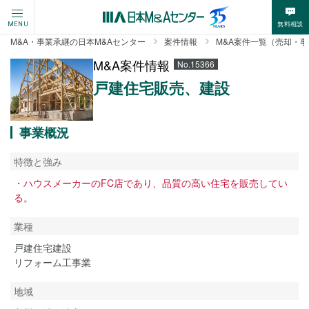
無料相談
MENU
M&A・事業承継の日本M&Aセンター
案件情報
M&A案件一覧（売却・
M&A案件情報
No.15366
戸建住宅販売、建設
事業概況
特徴と強み
・ハウスメーカーのFC店であり、品質の高い住宅を販売してい
る。
業種
戸建住宅建設
リフォーム工事業
地域