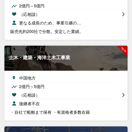
2億円～5億円
（応相談）
更なる成長のため、事業引継の…
販売先約200社で分散。安定した業績。
土木・建築・海洋土木工事業
中国地方
2億円～5億円
（応相談）
後継者不在
・自社で船舶まで保有 ・有資格者多数在籍