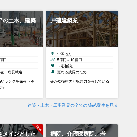
アの土木、建築
戸建建築業
中国地方
0億円
5億円～10億円
）
（応相談）
不在、成長戦略
更なる成長のため
いランクを保有 ・有
確かな技術力と収益力を有している
在籍
建築・土木・工事業界の全てのM&A案件を見る
をメインとした
病院、介護医療院、老