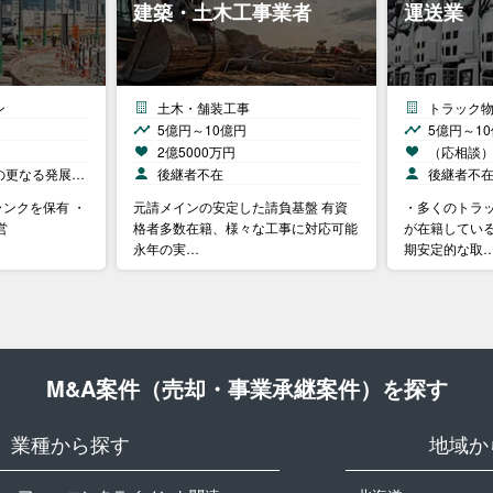
建築・土木工事業者
運送業
ン
土木・舗装工事
トラック
5億円～10億円
5億円～1
2億5000万円
（応相談
の更なる発展…
後継者不在
後継者不
ンクを保有 ・
元請メインの安定した請負基盤 有資
・多くのトラ
営
格者多数在籍、様々な工事に対応可能
が在籍している
永年の実…
期安定的な取
M&A案件（売却・事業承継案件）を探す
業種から探す
地域か