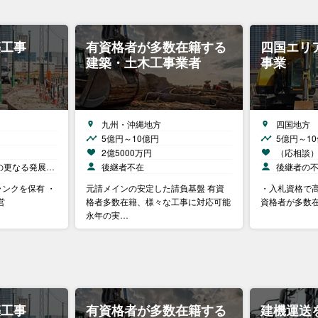
築工事
有資格者が多数在籍する
四国エリ
建築・土木工事業者
事業
九州・沖縄地方
四国地方
5億円～10億円
5億円～1
2億5000万円
（応相談
の更なる発展…
後継者不在
後継者の
ンクを保有 ・
元請メインの安定した請負基盤 有資
・入札資格で高
営
格者多数在籍、様々な工事に対応可能
資格者が多数
永年の実…
築工事
有資格者が多数在籍する
建機運送