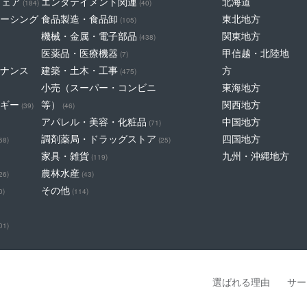
ウェア
エンタテイメント関連
北海道
(184)
(40)
ーシング
食品製造・食品卸
東北地方
(105)
機械・金属・電子部品
関東地方
(438)
医薬品・医療機器
甲信越・北陸地
(7)
ナンス
建築・土木・工事
方
(475)
小売（スーパー・コンビニ
東海地方
ギー
等）
関西地方
(39)
(46)
アパレル・美容・化粧品
中国地方
(71)
調剤薬局・ドラッグストア
四国地方
68)
(25)
家具・雑貨
九州・沖縄地方
(119)
農林水産
26)
(43)
その他
0)
(114)
01)
選ばれる理由
サー