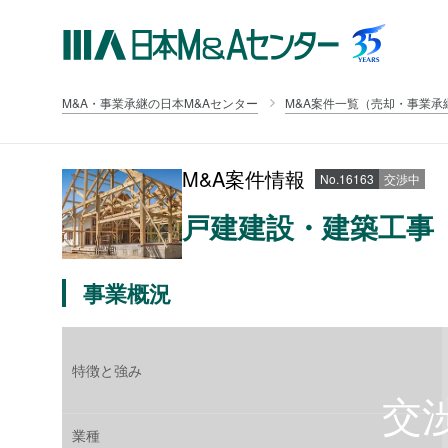
M&A・事業承継の日本M&Aセンター
M&A案件一覧（売却・事業承
M&A案件情報
No.16163
交渉中
戸建建設・建築工事
事業概況
特徴と強み
業種