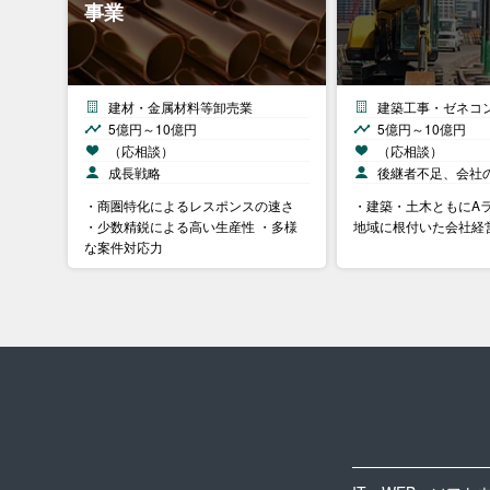
事業
建材・金属材料等卸売業
建築工事・ゼネコ
5億円～10億円
5億円～10億円
（応相談）
（応相談）
成長戦略
後継者不足、会社
・商圏特化によるレスポンスの速さ
・建築・土木ともにAラ
・少数精鋭による高い生産性 ・多様
地域に根付いた会社経
な案件対応力