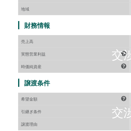
地域
財務情報
売上高
実態営業利益
時価純資産
譲渡条件
希望金額
引継ぎ条件
譲渡理由