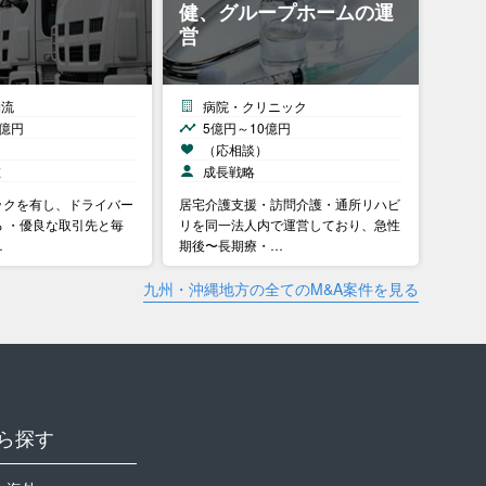
健、グループホームの運
営
物流
病院・クリニック
0億円
5億円～10億円
）
（応相談）
在
成長戦略
ックを有し、ドライバー
居宅介護支援・訪問介護・通所リハビ
 ・優良な取引先と毎
リを同一法人内で運営しており、急性
…
期後〜長期療・…
九州・沖縄地方の全てのM&A案件を見る
ら探す