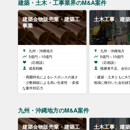
建築・土木・工事業界のM&A案件
建築金物販売業・建築工
土木工事、建
事業
九州・沖縄地方
九州・沖縄地方
5億円～10億円
5億円～10億円
（応相談）
（応相談）
成長戦略
後継者不足、会社
・商圏特化によるレスポンスの速さ
・建築・土木ともにAラ
・少数精鋭による高い生産性 ・多様
地域に根付いた会社経
な案件対応力
九州・沖縄地方のM&A案件
建築金物販売業・建築工
土木工事、建