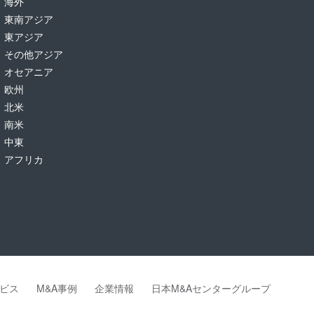
海外
東南アジア
東アジア
その他アジア
オセアニア
欧州
北米
南米
中東
アフリカ
ビス
M&A事例
企業情報
日本M&Aセンターグループ