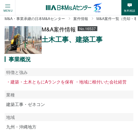
無料相談
MENU
M&A・事業承継の日本M&Aセンター
案件情報
M&A案件一覧（売却・
M&A案件情報
No.16537
土木工事、建築工事
事業概況
特徴と強み
・建築・土木ともにAランクを保有 ・地域に根付いた会社経営
業種
建築工事・ゼネコン
地域
九州・沖縄地方