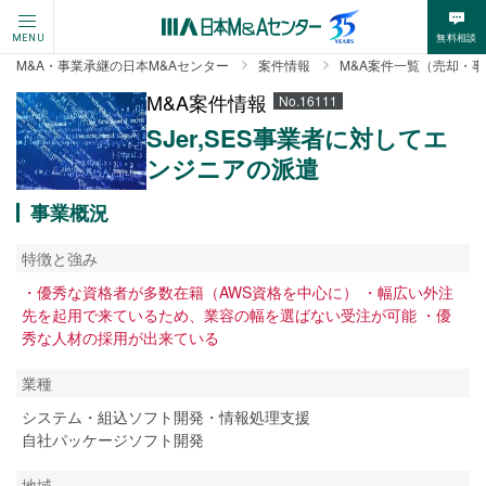
無料相談
MENU
M&A・事業承継の日本M&Aセンター
案件情報
M&A案件一覧（売却・
M&A案件情報
No.16111
SJer,SES事業者に対してエ
ンジニアの派遣
事業概況
特徴と強み
・優秀な資格者が多数在籍（AWS資格を中心に） ・幅広い外注
先を起用で来ているため、業容の幅を選ばない受注が可能 ・優
秀な人材の採用が出来ている
業種
システム・組込ソフト開発・情報処理支援
自社パッケージソフト開発
地域