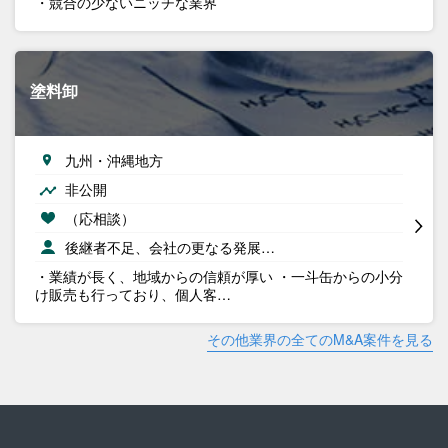
・競合の少ないニッチな業界
塗料卸
九州・沖縄地方
非公開
（応相談）
後継者不足、会社の更なる発展…
・業績が長く、地域からの信頼が厚い ・一斗缶からの小分
け販売も行っており、個人客…
その他業界の全てのM&A案件を見る