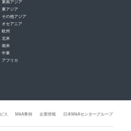
東南アジア
東アジア
その他アジア
オセアニア
欧州
北米
南米
中東
アフリカ
ビス
M&A事例
企業情報
日本M&Aセンターグループ