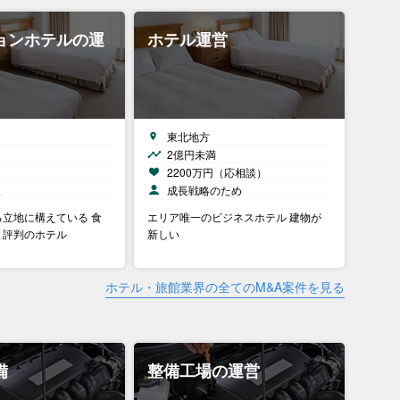
ョンホテルの運
ホテル運営
東北地方
2億円未満
）
2200万円（応相談）
択
成長戦略のため
立地に構えている 食
エリア唯一のビジネスホテル 建物が
と評判のホテル
新しい
ホテル・旅館業界の全てのM&A案件を見る
備
整備工場の運営