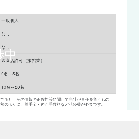
一般個人
なし
なし
飲食店許可（旅館業）
0名～5名
10名～20名
のであり、その情報の正確性等に関して当社が責任を負うもの
金額のほかに、着手金・仲介手数料など諸経費が必要です。