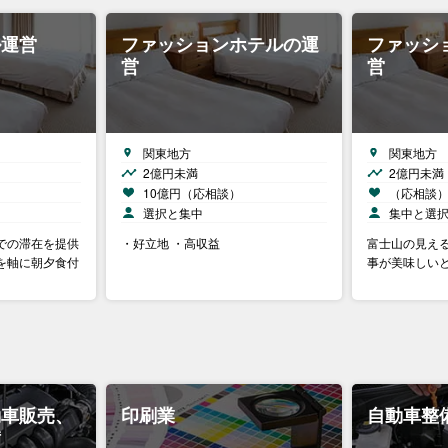
ル運営
ファッションホテルの運
ファッシ
営
営
関東地方
関東地方
2億円未満
2億円未満
10億円（応相談）
（応相談
選択と集中
集中と選
での滞在を提供
・好立地 ・高収益
富士山の見える
を軸に朝夕食付
事が美味しい
動車販売、
印刷業
自動車整
備