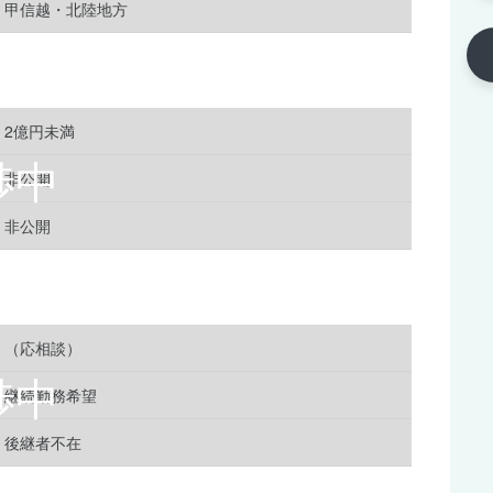
甲信越・北陸地方
2億円未満
非公開
非公開
（応相談）
継続勤務希望
後継者不在