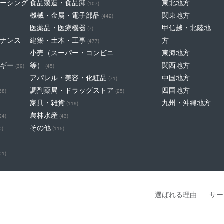
ーシング
食品製造・食品卸
東北地方
(107)
機械・金属・電子部品
関東地方
(442)
医薬品・医療機器
甲信越・北陸地
(7)
ナンス
建築・土木・工事
方
(477)
小売（スーパー・コンビニ
東海地方
ギー
等）
関西地方
(39)
(45)
アパレル・美容・化粧品
中国地方
(71)
調剤薬局・ドラッグストア
四国地方
68)
(25)
家具・雑貨
九州・沖縄地方
(119)
農林水産
24)
(43)
その他
0)
(115)
01)
選ばれる理由
サー