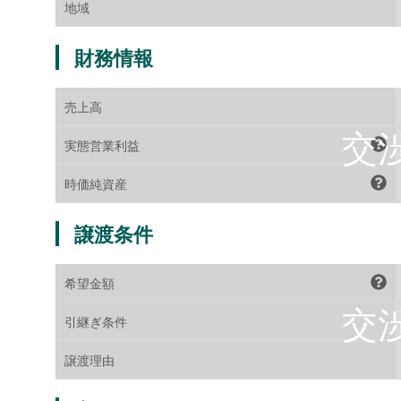
地域
財務情報
売上高
実態営業利益
時価純資産
譲渡条件
希望金額
引継ぎ条件
譲渡理由