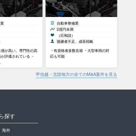
備業
自動車整備業
2億円未満
）
（応相談）
在
後継者不足、成長戦略
在感が高い。専門性の高
・有資格者多数在籍 ・大型車両の対
が評価されている ・
応も可能
…
甲信越・北陸地方の全てのM&A案件を見る
ら探す
海外