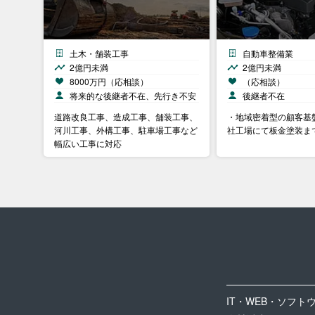
土木・舗装工事
自動車整備業
2億円未満
2億円未満
8000万円（応相談）
（応相談）
将来的な後継者不在、先行き不安
後継者不在
道路改良工事、造成工事、舗装工事、
・地域密着型の顧客基
河川工事、外構工事、駐車場工事など
社工場にて板金塗装ま
幅広い工事に対応
IT・WEB・ソフト