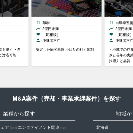
印刷
自動車整
2億円未満
2億円未満
（応相談）
（応相談
後継者不在
後継者不
盤を築く ・自
安定した顧客基盤 小回りの利く体制
・地域での存
で対応可能
さと長年の実績
技術力と品質
M&A案件（売却・事業承継案件）を探す
業種から探す
地域か
ウェア
エンタテイメント関連
北海道
(184)
(40)