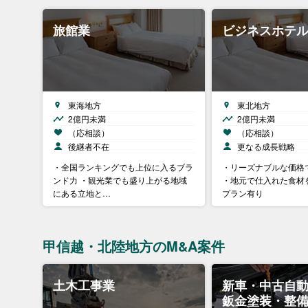
旅館業
ビジネスホテ
東海地方
東北地方
2億円未満
2億円未満
（応相談）
（応相談）
後継者不在
更なる成長戦略
・全国ランキングでも上位に入るブラ
・リーズナブルな価格
ンド力 ・観光業でも盛り上がる地域
・地元で仕入れた食材
にある立地と…
プラン有り
甲信越・北陸地方のM&A案件
土木工事業
新車・中古自
鈑金塗装・整