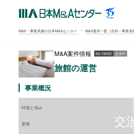
M&A・事業承継の日本M&Aセンター
M&A案件一覧（売却・事業承
M&A案件情報
No.16002
交渉中
旅館の運営
事業概況
特徴と強み
業種