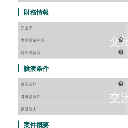
財務情報
売上高
実態営業利益
時価純資産
譲渡条件
希望金額
引継ぎ条件
譲渡理由
案件概要