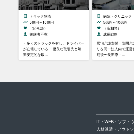
トラック物流
病院・クリニック
5億円～10億円
5億円～10億円
（応相談）
（応相談）
後継者不在
成長戦略
・多くのトラックを有し、ドライバー
居宅介護支援・訪問介
が在籍している ・優良な取引先と毎
リを同一法人内で運営
期安定的な取…
期後〜長期療・…
IT・WEB・ソフト
人材派遣・アウトソ