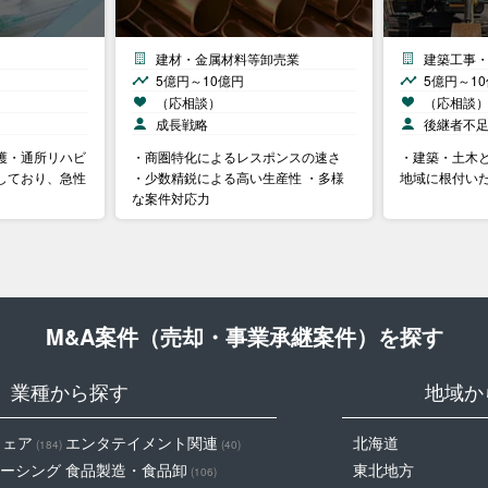
建材・金属材料等卸売業
建築工事
5億円～10億円
5億円～1
（応相談）
（応相談
成長戦略
後継者不
護・通所リハビ
・商圏特化によるレスポンスの速さ
・建築・土木と
しており、急性
・少数精鋭による高い生産性 ・多様
地域に根付い
な案件対応力
M&A案件（売却・事業承継案件）を探す
業種から探す
地域か
ウェア
エンタテイメント関連
北海道
(184)
(40)
ーシング
食品製造・食品卸
東北地方
(106)