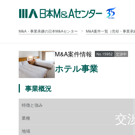
M&A・事業承継の日本M&Aセンター
M&A案件一覧（売却・事業承
M&A案件情報
No.15952
交渉中
ホテル事業
事業概況
特徴と強み
業種
地域