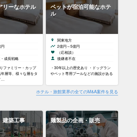
アリーなホテル
ペットが宿泊可能なホテ
ル
関東地方
億円
2億円～5億円
）
（応相談）
在・成長戦略
後継者不在
拘りファミリー・カップ
・30年以上の歴史あり ・ドッグラン
高年層等、様々な層をタ
やペット専用プールなどの施設がある
て…
ホテル・旅館業界の全てのM&A案件を見る
、建築工事
麺製品の企画・販売