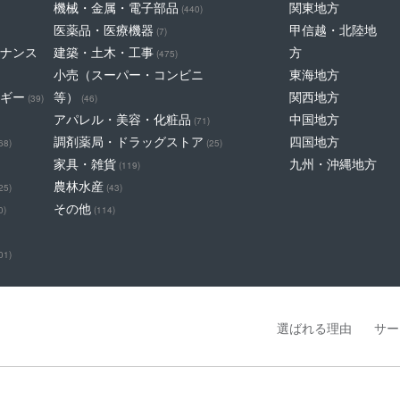
機械・金属・電子部品
関東地方
(440)
医薬品・医療機器
甲信越・北陸地
(7)
ナンス
建築・土木・工事
方
(475)
小売（スーパー・コンビニ
東海地方
ギー
等）
関西地方
(39)
(46)
アパレル・美容・化粧品
中国地方
(71)
調剤薬局・ドラッグストア
四国地方
68)
(25)
家具・雑貨
九州・沖縄地方
(119)
農林水産
25)
(43)
その他
0)
(114)
01)
選ばれる理由
サー