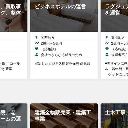
ー、買取事
ビジネスホテルの運営
ラグジュ
ング、整体
を運営
関西地方
東海地方
2億円～5億円
2億円～5
（応相談）
（応相談
会社のさらなる成長のため
後継者不
分散 ・コール
安定したビジネス顧客を保有 高収益
■デザインに
ウが豊富
ル・若年層・
ーゲットにし
療院、老
建築金物販売業・建築工
土木工事
ホームの運
事業