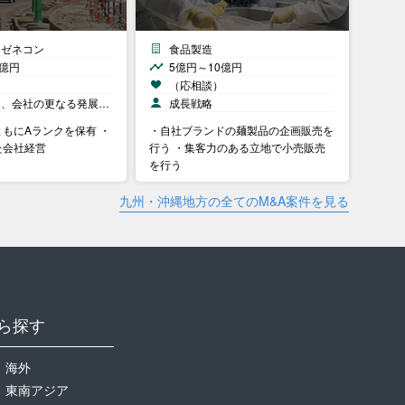
・ゼネコン
食品製造
0億円
5億円～10億円
）
（応相談）
足、会社の更なる発展…
成長戦略
もにAランクを保有 ・
・自社ブランドの麺製品の企画販売を
た会社経営
行う ・集客力のある立地で小売販売
を行う
九州・沖縄地方の全てのM&A案件を見る
ら探す
海外
東南アジア