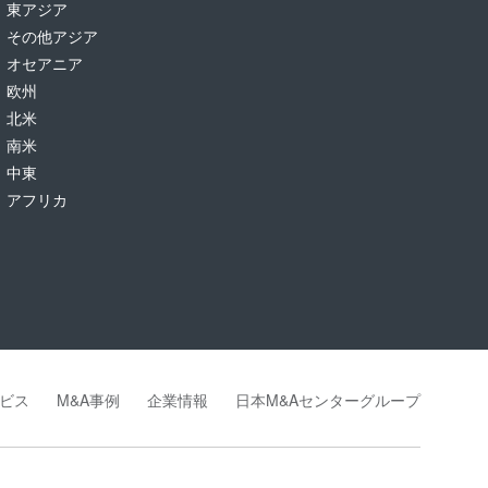
東アジア
その他アジア
オセアニア
欧州
北米
南米
中東
アフリカ
ビス
M&A事例
企業情報
日本M&Aセンターグループ