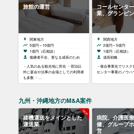
旅館の運営
コールセンタ
業、グランピ
関東地方
関西地方
5億円～10億円
2億円～5億円
1億円（応相談）
1億円（応相談）
後継者不在、更なる成長のため
成長戦略
・人気のある観光地に所在 ・宿泊以
・複合事業化でリスク
外に宴会や法事の会場としての利用者
センター事業のノウハ
も多数 ・…
九州・沖縄地方のM&A案件
建機運送をメインとした
病院、介護医
運送業
健、グループ
営