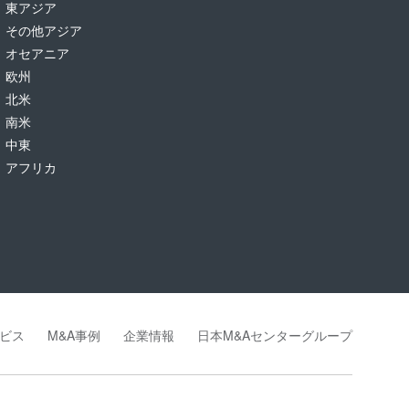
東アジア
その他アジア
オセアニア
欧州
北米
南米
中東
アフリカ
ビス
M&A事例
企業情報
日本M&Aセンターグループ