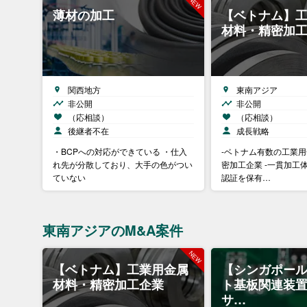
薄材の加工
【ベトナム】
材料・精密加
関西地方
東南アジア
非公開
非公開
（応相談）
（応相談）
後継者不在
成長戦略
・BCPへの対応ができている ・仕入
-ベトナム有数の工業
れ先が分散しており、大手の色がつい
密加工企業 -一貫加工
ていない
認証を保有…
東南アジアのM&A案件
【ベトナム】工業用金属
【シンガポー
材料・精密加工企業
ト基板関連装
サ…