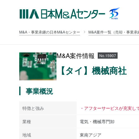
M&A・事業承継の日本M&Aセンター
M&A案件一覧（売却・事業承
M&A案件情報
No.15907
【タイ】機械商社
事業概況
特徴と強み
・アフターサービスが充実し
業種
電気・機械専門卸
地域
東南アジア