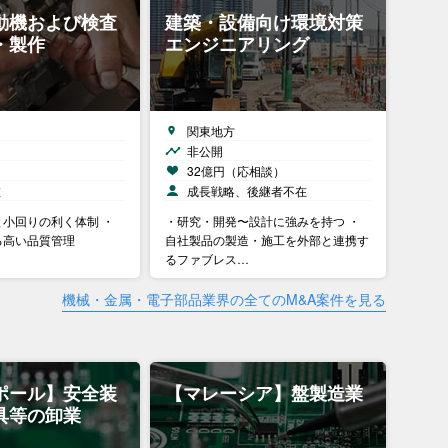
動機および検査
建築・設備向け環境対策
・製作
エンジニアリング
関東地方
非公開
）
32億円（応相談）
在
成長戦略、後継者不在
小回りの利く体制 ・
・研究・開発〜設計に強みを持つ ・
る高い品質管理
自社製品の製造・施工を外部と連携す
るファブレス…
機械・金属・電子部品業界の全てのM&A案件を見る
ポール】安全装
【マレーシア】盤製造業
具等の卸業