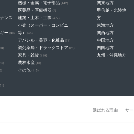
機械・金属・電子部品
関東地方
(442)
医薬品・医療機器
甲信越・北陸地
(7)
ナンス
建築・土木・工事
方
(477)
小売（スーパー・コンビニ
東海地方
ギー
等）
関西地方
(39)
(45)
アパレル・美容・化粧品
中国地方
(71)
調剤薬局・ドラッグストア
四国地方
68)
(25)
家具・雑貨
九州・沖縄地方
(119)
農林水産
24)
(43)
その他
0)
(115)
01)
選ばれる理由
サー