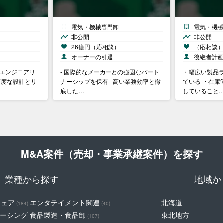
電気・機械専門卸
電気・機
非公開
非公開
26億円（応相談）
（応相談
オーナーの引退
後継者計
なエンジニアリ
- 国際的なメーカーとの強固なパート
・幅広い製品
高度な設計とリ
ナーシップを保有 - 高い業務効率と徹
ている ・在庫
底した…
していること
M&A案件（売却・事業承継案件）を探す
業種から探す
地域か
ウェア
エンタテイメント関連
北海道
(184)
(40)
ーシング
食品製造・食品卸
東北地方
(107)