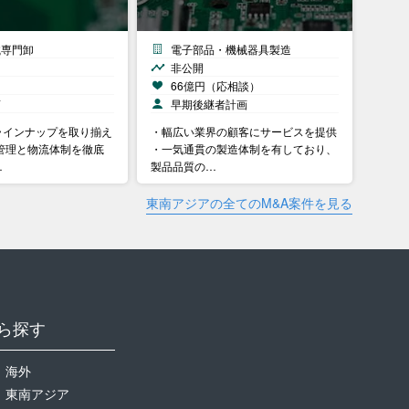
械専門卸
電子部品・機械器具製造
非公開
）
66億円（応相談）
画
早期後継者計画
ラインナップを取り揃え
・幅広い業界の顧客にサービスを提供
管理と物流体制を徹底
・一気通貫の製造体制を有しており、
…
製品品質の…
東南アジアの全てのM&A案件を見る
ら探す
海外
東南アジア