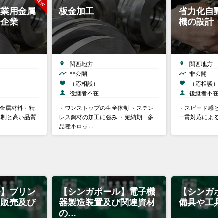
工業用金属
板金加工
省力化自
工企業
機の設計
関西地方
関西地方
非公開
非公開
（応相談）
（応相談
後継者不在
後継者不
用金属材料・精
・ワンストップの生産体制 ・ステン
・スピード感と
体制と高い品質
レス鋼材の加工に強み ・短納期・多
一貫対応によ
品種小ロッ…
ル】プリン
【シンガポール】電子機
【シンガ
置販売及び
器製造装置及び関連資材
備具や工
の…