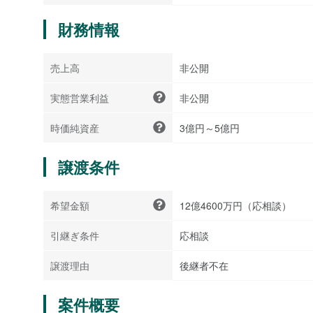
財務情報
売上高
非公開
実態営業利益
非公開
時価純資産
3億円～5億円
譲渡条件
希望金額
12億4600万円（応相談）
引継ぎ条件
応相談
譲渡理由
後継者不在
案件概要