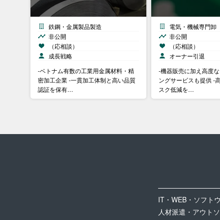
鉄鋼・金属製品製造
電気・機械専門卸
非公開
非公開
（応相談）
（応相談）
成長戦略
オーナー引退
-ベトナム有数の工業用金属材料・精
-機器販売に加え高度
密加工企業 -一貫加工体制と高い品質
ングサービスも提供 -
認証を保有…
スク低減を…
IT・WEB・ソフト
人材派遣・アウトソ